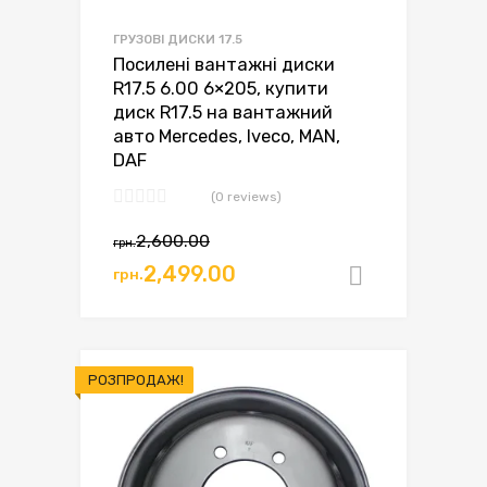
ГРУЗОВІ ДИСКИ 17.5
Посилені вантажні диски
R17.5 6.00 6×205, купити
диск R17.5 на вантажний
авто Mercedes, Iveco, MAN,
DAF
(0 reviews)
Оригінальна
Поточна
2,600.00
грн.
ціна:
ціна:
2,499.00
грн.
Додати в
грн.2,600.00.
грн.2,499.00.
РОЗПРОДАЖ!