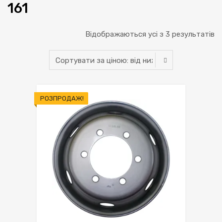
161
С
Відображаються усі з 3 результатів
за
ці
ві
РОЗПРОДАЖ!
н
д
н