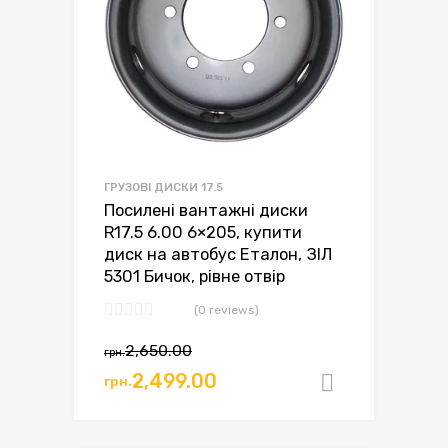
ГРУЗОВІ ДИСКИ 17.5
Посилені вантажні диски
R17.5 6.00 6×205, купити
диск на автобус Еталон, ЗІЛ
5301 Бичок, рівне отвір
(0 reviews)
Оригінальна
Поточна
2,650.00
грн.
ціна:
ціна:
2,499.00
грн.
Додати в
грн.2,650.00.
грн.2,499.00.