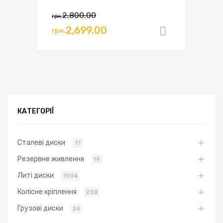
Оригінальна
Поточна
2,800.00
грн.
ціна:
ціна:
2,699.00
грн.
Додати в
грн.2,800.00.
грн.2,699.00.
КАТЕГОРІЇ
Сталеві диски
77
Резервне живлення
19
Литі диски
1904
Колісне кріплення
238
Грузові диски
24