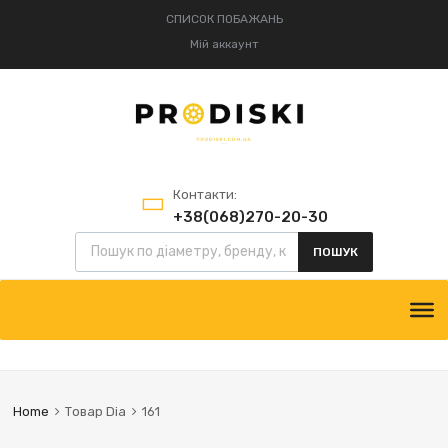
СПИСОК ПОБАЖАНЬ
Мій аккаунт
Контакти:
+38(068)270-20-30
Пошук товарів
+38(095)834-52-75
ПОШУК
Skip
to
content
Home
Товар Dia
161