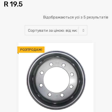
R 19.5
С
Відображаються усі з 5 результатів
за
ці
ві
РОЗПРОДАЖ!
н
д
н