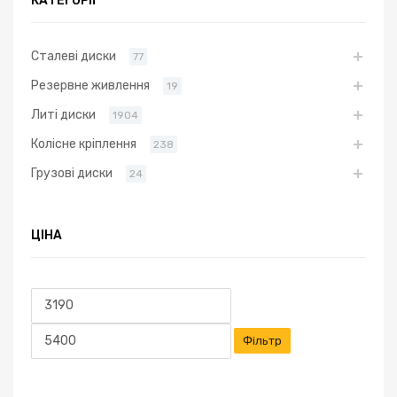
Сталеві диски
77
Резервне живлення
19
Литі диски
1904
Колісне кріплення
238
Грузові диски
24
ЦІНА
Мінімальна
Найбільша
ціна
ціна
Фільтр