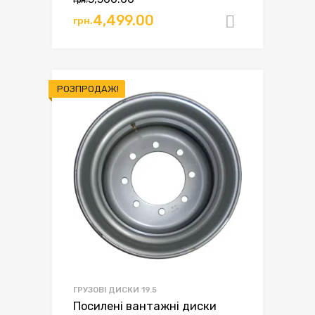
грн.
ціна:
ціна:
4,499.00
грн.
Додати в
грн.5,500.00.
грн.4,499.00.
РОЗПРОДАЖ!
ГРУЗОВІ ДИСКИ 19.5
Посилені вантажні диски