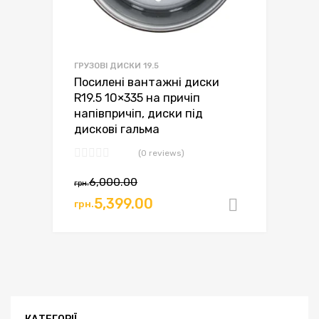
ГРУЗОВІ ДИСКИ 19.5
Посилені вантажні диски
R19.5 10×335 на причіп
напівпричіп, диски під
дискові гальма
(0 reviews)
Оригінальна
Поточна
6,000.00
грн.
ціна:
ціна:
5,399.00
грн.
Додати в
грн.6,000.00.
грн.5,399.00.
КАТЕГОРІЇ