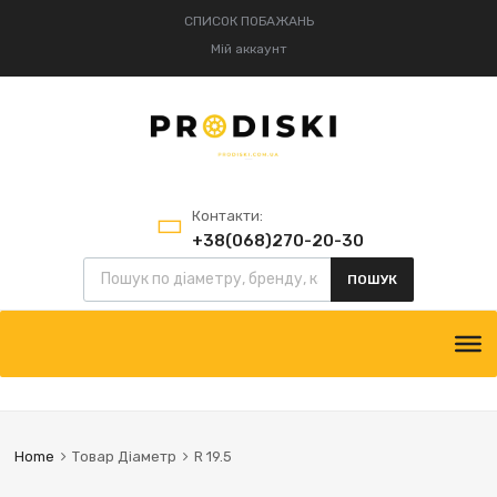
СПИСОК ПОБАЖАНЬ
Мій аккаунт
Контакти:
+38(068)270-20-30
Пошук товарів
+38(095)834-52-75
ПОШУК
Skip
to
content
Home
Товар Діаметр
R 19.5