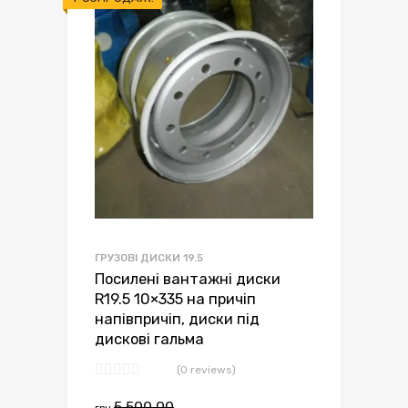
ГРУЗОВІ ДИСКИ 19.5
Посилені вантажні диски
R19.5 10×335 на причіп
напівпричіп, диски під
дискові гальма
(0 reviews)
Оригінальна
Поточна
5,500.00