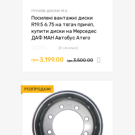
ГРУЗОВІ ДИСКИ 19.5
Посилені вантажні диски
R19.5 6.75 на тягач причіп,
купити диски на Мерседес
ДАФ МАН Автобус Атего
(0 reviews)
Оригінальна
Поточна
3,199.00
грн.
3,500.00
Додати в
грн.
ціна:
ціна:
грн.3,500.00.
грн.3,199.00.
РОЗПРОДАЖ!