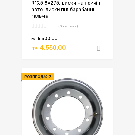
R19.5 8×275, диски на причіп
авто, диски під барабанні
гальма
(0 reviews)
Оригінальна
Поточна
5,500.00
грн.
ціна:
ціна:
4,550.00
грн.
Додати в
грн.5,500.00.
грн.4,550.00.
РОЗПРОДАЖ!