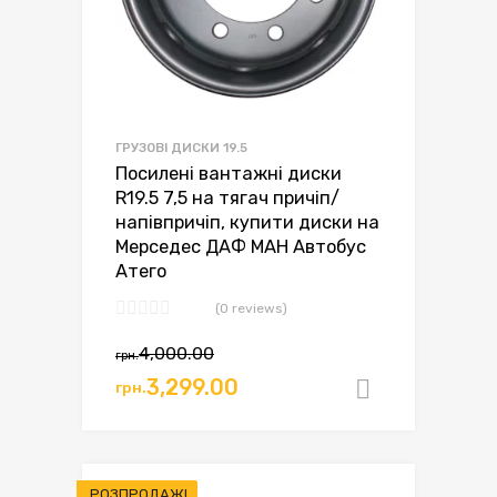
ГРУЗОВІ ДИСКИ 19.5
Посилені вантажні диски
R19.5 7,5 на тягач причіп/
напівпричіп, купити диски на
Мерседес ДАФ МАН Автобус
Атего
(0 reviews)
Оригінальна
Поточна
4,000.00
грн.
ціна:
ціна:
3,299.00
грн.
Додати в
грн.4,000.00.
грн.3,299.00.
РОЗПРОДАЖ!