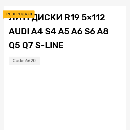
РОЗПРОДАЖ!
ЛИТІ ДИСКИ R19 5×112
AUDI A4 S4 A5 A6 S6 A8
Q5 Q7 S-LINE
Code:
6620