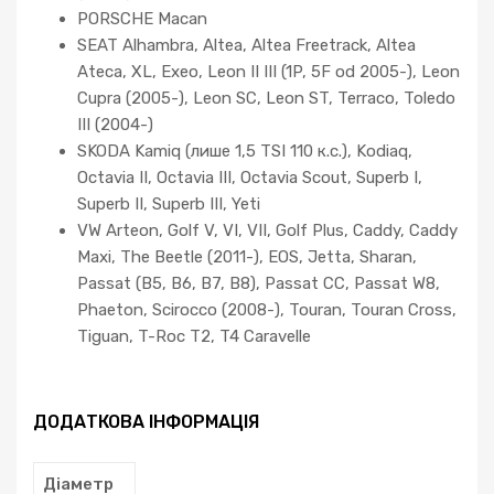
PORSCHE Macan
SEAT Alhambra, Altea, Altea Freetrack, Altea
Ateca, XL, Exeo, Leon II III (1P, 5F od 2005-), Leon
Cupra (2005-), Leon SC, Leon ST, Terraco, Toledo
III (2004-)
SKODA Kamiq (лише 1,5 TSI 110 к.с.), Kodiaq,
Octavia II, Octavia III, Octavia Scout, Superb I,
Superb II, Superb III, Yeti
VW Arteon, Golf V, VI, VII, Golf Plus, Caddy, Caddy
Maxi, The Beetle (2011-), EOS, Jetta, Sharan,
Passat (B5, B6, B7, B8), Passat CC, Passat W8,
Phaeton, Scirocco (2008-), Touran, Touran Cross,
Tiguan, T-Roc T2, T4 Caravelle
ДОДАТКОВА ІНФОРМАЦІЯ
Діаметр