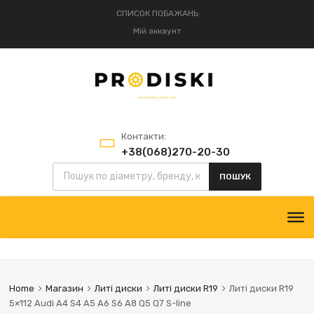
СПИСОК ПОБАЖАНЬ
Мій аккаунт
Контакти:
+38(068)270-20-30
+38(095)834-52-75
ПОШУК
Home
Магазин
Литі диски
Литі диски R19
Литі диски R19
5×112 Audi A4 S4 A5 A6 S6 A8 Q5 Q7 S-line