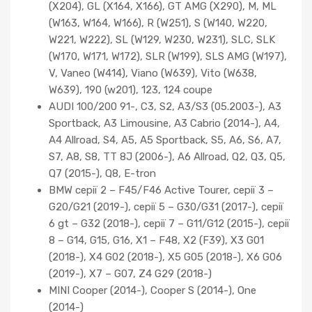
(X204), GL (X164, X166), GT AMG (X290), M, ML
(W163, W164, W166), R (W251), S (W140, W220,
W221, W222), SL (W129, W230, W231), SLC, SLK
(W170, W171, W172), SLR (W199), SLS AMG (W197),
V, Vaneo (W414), Viano (W639), Vito (W638,
W639), 190 (w201), 123, 124 coupe
AUDI 100/200 91-, C3, S2, A3/S3 (05.2003-), A3
Sportback, A3 Limousine, A3 Cabrio (2014-), A4,
A4 Allroad, S4, A5, A5 Sportback, S5, A6, S6, A7,
S7, A8, S8, TT 8J (2006-), A6 Allroad, Q2, Q3, Q5,
Q7 (2015-), Q8, E-tron
BMW серії 2 – F45/F46 Active Tourer, серії 3 –
G20/G21 (2019-), серії 5 – G30/G31 (2017-), серії
6 gt – G32 (2018-), серії 7 – G11/G12 (2015-), серії
8 – G14, G15, G16, X1 – F48, X2 (F39), X3 G01
(2018-), X4 G02 (2018-), X5 G05 (2018-), X6 G06
(2019-), X7 – G07, Z4 G29 (2018-)
MINI Cooper (2014-), Cooper S (2014-), One
(2014-)