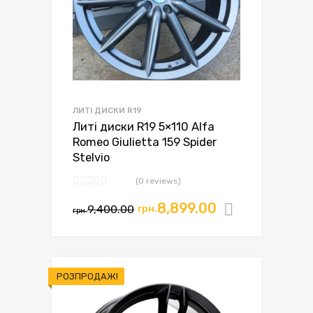
ЛИТІ ДИСКИ R19
Литі диски R19 5×110 Alfa
Romeo Giulietta 159 Spider
Stelvio
(0 reviews)
8,899.00
9,400.00
грн.
Додати в
грн.
РОЗПРОДАЖ!