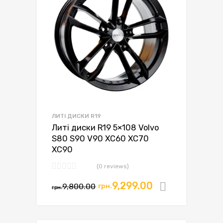
ЛИТІ ДИСКИ R19
Литі диски R19 5×108 Volvo
S80 S90 V90 XC60 XC70
XC90
(0 reviews)
9,299.00
9,800.00
грн.
Додати в
грн.