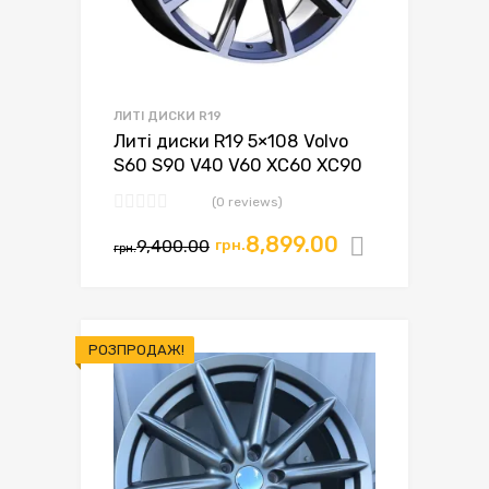
ЛИТІ ДИСКИ R19
Литі диски R19 5×108 Volvo
S60 S90 V40 V60 XC60 XC90
(0 reviews)
8,899.00
9,400.00
грн.
Додати в
грн.
РОЗПРОДАЖ!