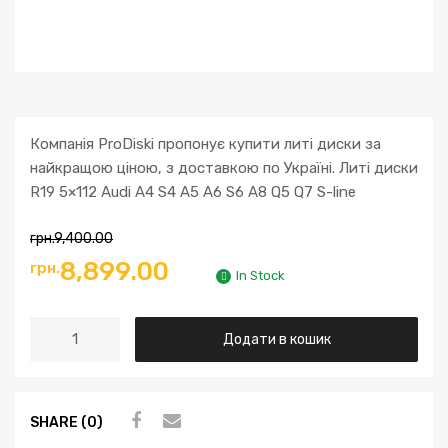
Компанія ProDiski пропонує купити литі диски за
найкращою ціною, з доставкою по Україні. Литі диски
R19 5×112 Audi A4 S4 A5 A6 S6 A8 Q5 Q7 S-line
грн.
9,400.00
8,899.00
грн.
In Stock
Додати в кошик
SHARE (0)