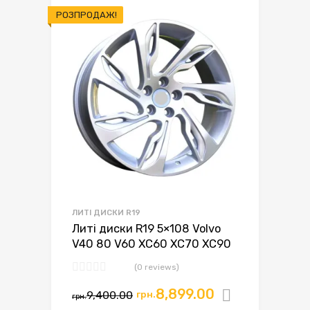
РОЗПРОДАЖ!
ЛИТІ ДИСКИ R19
Литі диски R19 5×108 Volvo
V40 80 V60 XC60 XC70 XC90
(0 reviews)
8,899.00
9,400.00
грн.
Додати в
грн.