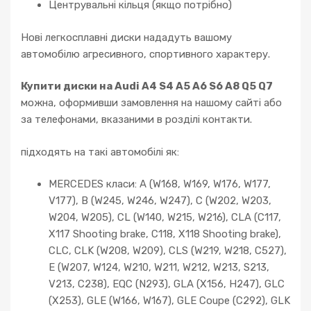
Центрувальні кільця (якщо потрібно)
Нові легкосплавні диски нададуть вашому
автомобілю агресивного, спортивного характеру.
Купити диски на Audi A4 S4 A5 A6 S6 A8 Q5 Q7
можна, оформивши замовлення на нашому сайті або
за телефонами, вказаними в розділі контакти.
підходять на такі автомобілі як:
MERCEDES класи: A (W168, W169, W176, W177,
V177), B (W245, W246, W247), C (W202, W203,
W204, W205), CL (W140, W215, W216), CLA (C117,
X117 Shooting brake, C118, X118 Shooting brake),
CLC, CLK (W208, W209), CLS (W219, W218, C527),
E (W207, W124, W210, W211, W212, W213, S213,
V213, C238), EQC (N293), GLA (X156, H247), GLC
(X253), GLE (W166, W167), GLE Coupe (C292), GLK