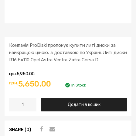
Компанія ProDiski пропонує купити литі диски за
найкращою ціною, з доставкою по Україні. Литі диски
R16 5×110 Opel Astra Vectra Zafira Corsa D
грн.
5,950.00
Оригінальна
Поточна
5,650.00
грн.
In Stock
ціна:
ціна:
Литі
Додати в кошик
грн.5,950.00.
грн.5,650.00.
диски
R16
5x110
SHARE (0)
Opel