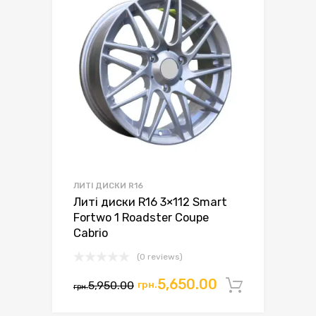
ЛИТІ ДИСКИ R16
Литі диски R16 3×112 Smart
Fortwo 1 Roadster Coupe
Cabrio
(0 reviews)
Оригінальна
Поточна
5,650.00
5,950.00
грн.
Додати 
грн.
ціна:
ціна: