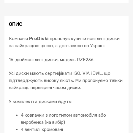
Astra
Vectra
Zafira
Corsa
ОПИС
D
кількість
Компанія
ProDiski
пропонує купити нові литі диски
за найкращою ціною, з доставкою по Україні.
16-дюймові литі диски, модель RZE236.
Усі диски мають сертифікати ISO, VIA і JWL, що
підтверджують високу якість. Ми пропонуємо тільки
найкращі, перевірені часом диски.
У комплекті з дисками йдуть:
4 ковпачки з логотипом автомобіля або
виробника (на вибір)
4 вентилі хромовані