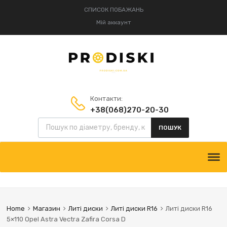
СПИСОК ПОБАЖАНЬ
Мій аккаунт
Контакти:
+38(068)270-20-30
Пошук товарів
+38(095)834-52-75
ПОШУК
Skip
to
content
Home
Магазин
Литі диски
Литі диски R16
Литі диски R16
5×110 Opel Astra Vectra Zafira Corsa D