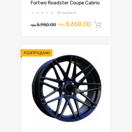
Fortwo Roadster Coupe Cabrio
(0 reviews)
Оригінальна
Поточна
5,650.00
5,950.00
грн.
Додати 
грн.
ціна:
ціна:
грн.5,950.00.
грн.5,650.00.
РОЗПРОДАЖ!