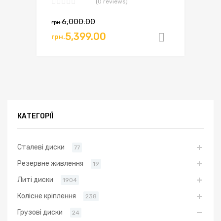
(0 reviews)
Оригінальна
Поточна
6,000.00
грн.
ціна:
ціна:
5,399.00
грн.
Додати в
грн.6,000.00.
грн.5,399.00.
КАТЕГОРІЇ
Сталеві диски
77
Резервне живлення
19
Литі диски
1904
Колісне кріплення
238
Грузові диски
24