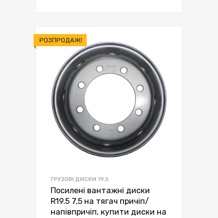
ціна:
ціна:
грн.3,500.00.
грн.3,199.00.
РОЗПРОДАЖ!
ГРУЗОВІ ДИСКИ 19.5
Посилені вантажні диски
R19.5 7,5 на тягач причіп/
напівпричіп, купити диски на