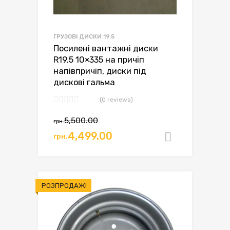
ГРУЗОВІ ДИСКИ 19.5
Посилені вантажні диски
R19.5 10×335 на причіп
напівпричіп, диски під
дискові гальма
(0 reviews)
Оригінальна
Поточна
5,500.00
грн.
ціна:
ціна:
4,499.00
грн.
Додати в
грн.5,500.00.
грн.4,499.00.
РОЗПРОДАЖ!