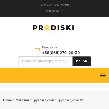
СПИСОК ПОБАЖАНЬ
Мій аккаунт
Контакти:
+38(068)270-20-30
Пошук товарів
+38(095)834-52-75
ПОШУК
Skip
to
content
Home
Магазин
Грузові диски
Грузові диски 19.5