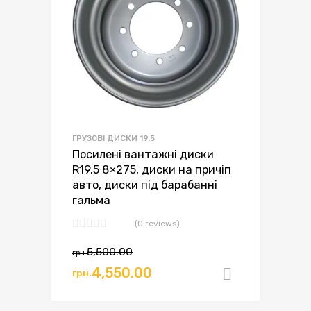
ГРУЗОВІ ДИСКИ 19.5
Посилені вантажні диски
R19.5 8×275, диски на причіп
авто, диски під барабанні
гальма
(0 reviews)
Оригінальна
Поточна
5,500.00
грн.
ціна:
ціна:
4,550.00
грн.
Додати в
грн.5,500.00.
грн.4,550.00.