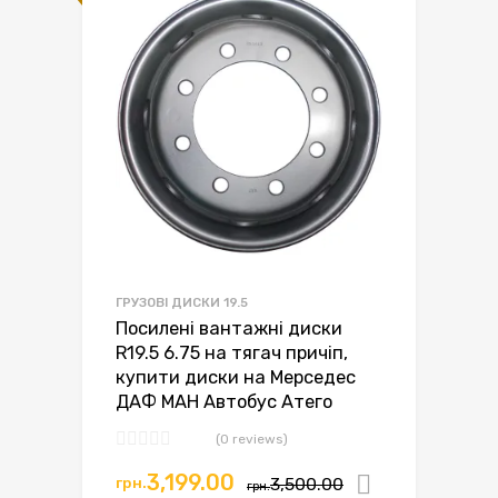
н
д
н
ГРУЗОВІ ДИСКИ 19.5
Посилені вантажні диски
R19.5 6.75 на тягач причіп,
купити диски на Мерседес
ДАФ МАН Автобус Атего
(0 reviews)
Оригінальна
Поточна
3,199.00
грн.
3,500.00
Додати в
грн.