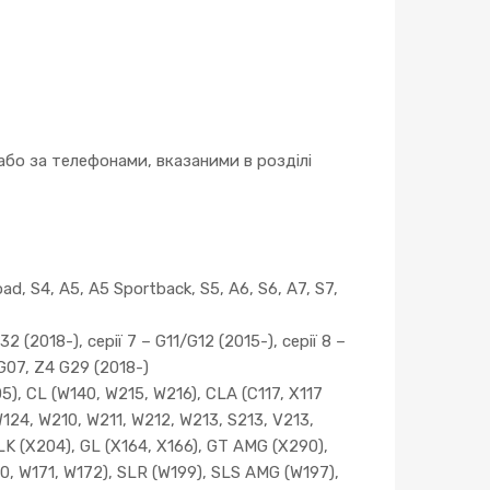
бо за телефонами, вказаними в розділі
ad, S4, A5, A5 Sportback, S5, A6, S6, A7, S7,
2 (2018-), серії 7 – G11/G12 (2015-), серії 8 –
 G07, Z4 G29 (2018-)
, CL (W140, W215, W216), CLA (C117, X117
W124, W210, W211, W212, W213, S213, V213,
LK (X204), GL (X164, X166), GT AMG (X290),
0, W171, W172), SLR (W199), SLS AMG (W197),