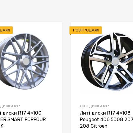
ДАЖ!
РОЗПРОДАЖ!
 ДИСКИ R17
ЛИТІ ДИСКИ R17
і диски R17 4×100
Литі диски R17 4×108
ER SMART FORFOUR
Peugeot 406 5008 20
CK
208 Citroen