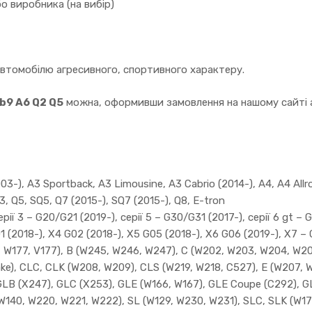
о виробника (на вибір)
автомобілю агресивного, спортивного характеру.
 b9 A6 Q2 Q5
можна, оформивши замовлення на нашому сайті а
3-), A3 Sportback, A3 Limousine, A3 Cabrio (2014-), A4, A4 Allro
3, Q5, SQ5, Q7 (2015-), SQ7 (2015-), Q8, E-tron
ії 3 – G20/G21 (2019-), серії 5 – G30/G31 (2017-), серії 6 gt – G3
01 (2018-), X4 G02 (2018-), X5 G05 (2018-), X6 G06 (2019-), X7 –
W177, V177), B (W245, W246, W247), C (W202, W203, W204, W205)
ake), CLC, CLK (W208, W209), CLS (W219, W218, C527), E (W207, 
GLB (X247), GLC (X253), GLE (W166, W167), GLE Coupe (C292), G
(W140, W220, W221, W222), SL (W129, W230, W231), SLC, SLK (W17