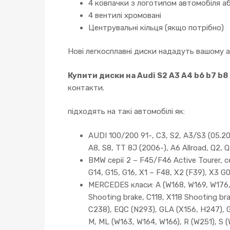
4 ковпачки з логотипом автомобіля аб
4 вентилі хромовані
Центрувальні кільця (якщо потрібно)
Нові легкосплавні диски нададуть вашому 
Купити диски на Audi S2 A3 A4 b6 b7 b8
контакти.
підходять на такі автомобілі як:
AUDI 100/200 91-, C3, S2, A3/S3 (05.200
A8, S8, TT 8J (2006-), A6 Allroad, Q2, Q
BMW серії 2 – F45/F46 Active Tourer, сер
G14, G15, G16, X1 – F48, X2 (F39), X3 G
MERCEDES класи: A (W168, W169, W176, 
Shooting brake, C118, X118 Shooting br
C238), EQC (N293), GLA (X156, H247), 
M, ML (W163, W164, W166), R (W251), S 