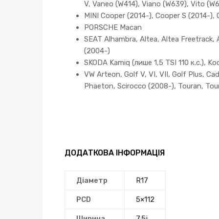
V, Vaneo (W414), Viano (W639), Vito (W
MINI Cooper (2014-), Cooper S (2014-), 
PORSCHE Macan
SEAT Alhambra, Altea, Altea Freetrack, A
(2004-)
SKODA Kamiq (лише 1,5 TSI 110 к.с.), Kodia
VW Arteon, Golf V, VI, VII, Golf Plus, C
Phaeton, Scirocco (2008-), Touran, Tou
ДОДАТКОВА ІНФОРМАЦІЯ
Діаметр
R17
PCD
5×112
Ширина
7.5j