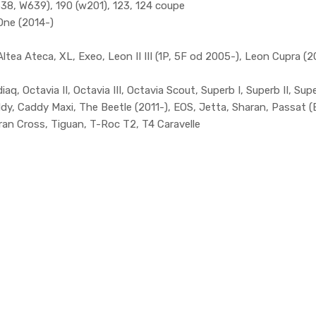
638, W639), 190 (w201), 123, 124 coupe
One (2014-)
ltea Ateca, XL, Exeo, Leon II III (1P, 5F od 2005-), Leon Cupra (2
q, Octavia II, Octavia III, Octavia Scout, Superb I, Superb II, Super
addy, Caddy Maxi, The Beetle (2011-), EOS, Jetta, Sharan, Passat 
ran Cross, Tiguan, T-Roc T2, T4 Caravelle