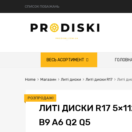
СПИСОК ПОБАЖАНЬ
Skip
ВЕСЬ АСОРТИМЕНТ
ГОЛОВН
to
content
Home
Магазин
Литі диски
Литі диски R17
Литі ди
РОЗПРОДАЖ!
ЛИТІ ДИСКИ R17 5×11
B9 A6 Q2 Q5