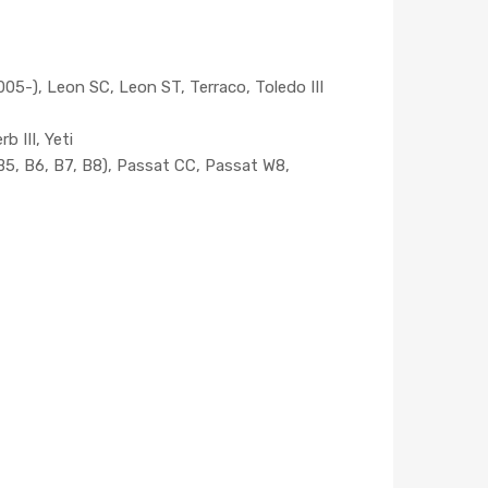
005-), Leon SC, Leon ST, Terraco, Toledo III
b III, Yeti
(B5, B6, B7, B8), Passat CC, Passat W8,