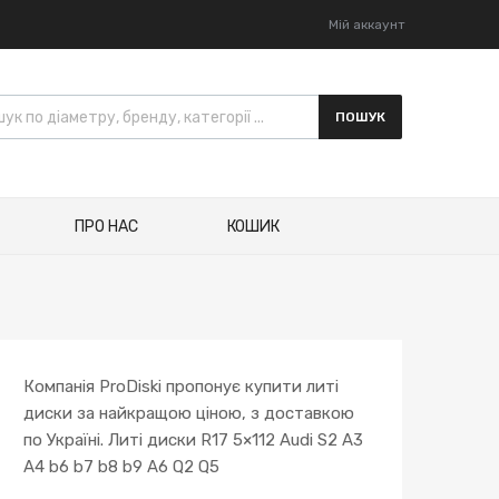
Мій аккаунт
к товарів
ПОШУК
ПРО НАС
КОШИК
Компанія ProDiski пропонує купити литі
диски за найкращою ціною, з доставкою
по Україні. Литі диски R17 5×112 Audi S2 A3
A4 b6 b7 b8 b9 A6 Q2 Q5