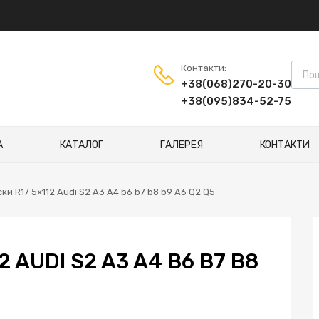
Пошу
Контакти:
+38(068)270-20-30
+38(095)834-52-75
А
КАТАЛОГ
ГАЛЕРЕЯ
КОНТАКТИ
ски R17 5×112 Audi S2 A3 A4 b6 b7 b8 b9 A6 Q2 Q5
2 AUDI S2 A3 A4 B6 B7 B8