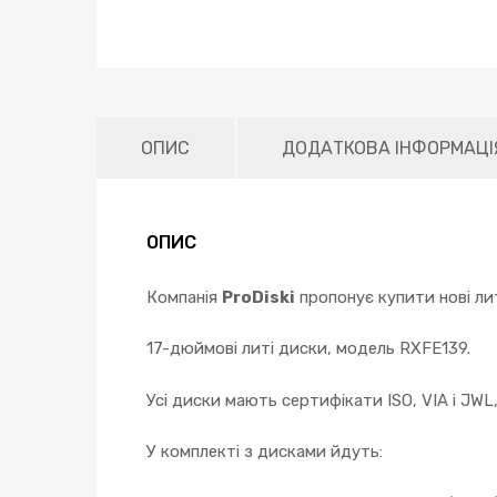
ОПИС
ДОДАТКОВА ІНФОРМАЦІ
ОПИС
Компанія
ProDiski
пропонує купити нові лит
17-дюймові литі диски, модель RXFE139.
Усі диски мають сертифікати ISO, VIA і JWL
У комплекті з дисками йдуть: