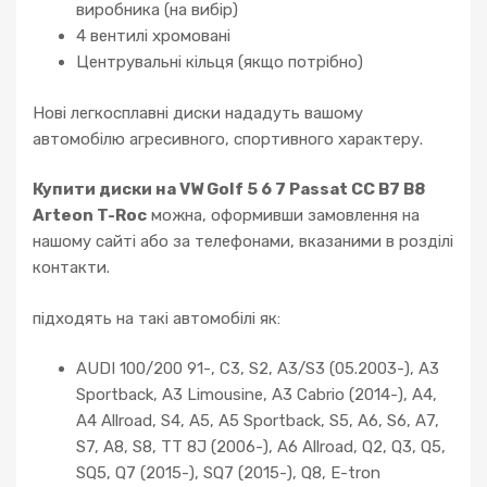
виробника (на вибір)
4 вентилі хромовані
Центрувальні кільця (якщо потрібно)
Нові легкосплавні диски нададуть вашому
автомобілю агресивного, спортивного характеру.
Купити диски на VW Golf 5 6 7 Passat CC B7 B8
Arteon T-Roc
можна, оформивши замовлення на
нашому сайті або за телефонами, вказаними в розділі
контакти.
підходять на такі автомобілі як:
AUDI 100/200 91-, C3, S2, A3/S3 (05.2003-), A3
Sportback, A3 Limousine, A3 Cabrio (2014-), A4,
A4 Allroad, S4, A5, A5 Sportback, S5, A6, S6, A7,
S7, A8, S8, TT 8J (2006-), A6 Allroad, Q2, Q3, Q5,
SQ5, Q7 (2015-), SQ7 (2015-), Q8, E-tron