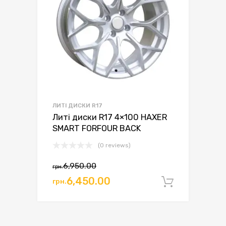
ЛИТІ ДИСКИ R17
Литі диски R17 4×100 HAXER
SMART FORFOUR BACK
(0 reviews)
6,950.00
грн.
Оригінальна
Поточна
6,450.00
грн.
Додати 
ціна:
ціна:
грн.6,950.00.
грн.6,450.00.