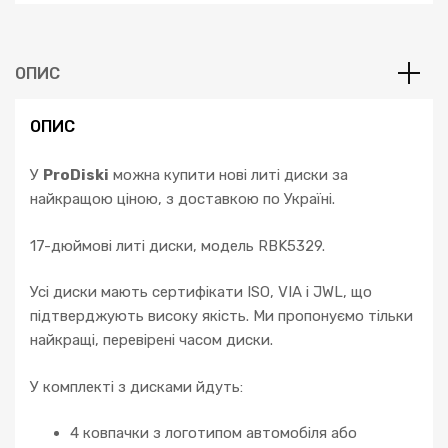
Golf
5
6
7
ОПИС
Passat
CC
ОПИС
B8
B7
У
ProDiski
можна купити нові литі диски за
Tiguan
найкращою ціною, з доставкою по Україні.
кількість
17-дюймові литі диски, модель RBK5329.
Усі диски мають сертифікати ISO, VIA і JWL, що
підтверджують високу якість. Ми пропонуємо тільки
найкращі, перевірені часом диски.
У комплекті з дисками йдуть:
4 ковпачки з логотипом автомобіля або