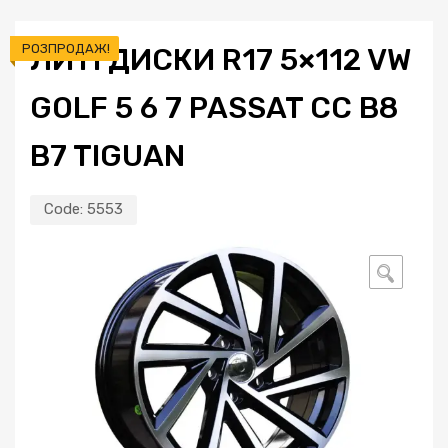
РОЗПРОДАЖ!
ЛИТІ ДИСКИ R17 5×112 VW
GOLF 5 6 7 PASSAT CC B8
B7 TIGUAN
Code:
5553
🔍