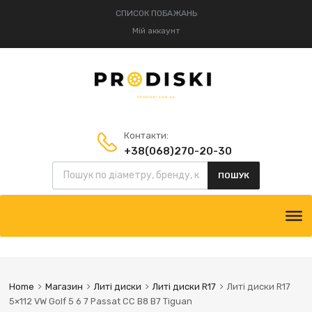
СПИСОК ПОБАЖАНЬ
Мій аккаунт
Контакти:
+38(068)270-20-30
Пошук товарів
+38(095)834-52-75
ПОШУК
Skip
to
content
Home
Магазин
Литі диски
Литі диски R17
Литі диски R17
5×112 VW Golf 5 6 7 Passat CC B8 B7 Tiguan