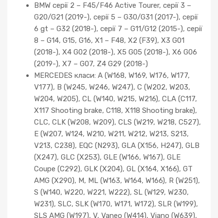
BMW серії 2 – F45/F46 Active Tourer, серії 3 –
G20/G21 (2019-), серії 5 – G30/G31 (2017-), серії
6 gt – G32 (2018-), серії 7 – G11/G12 (2015-), серії
8 – G14, G15, G16, X1 – F48, X2 (F39), X3 G01
(2018-), X4 G02 (2018-), X5 G05 (2018-), X6 G06
(2019-), X7 – G07, Z4 G29 (2018-)
MERCEDES класи: A (W168, W169, W176, W177,
V177), B (W245, W246, W247), C (W202, W203,
W204, W205), CL (W140, W215, W216), CLA (C117,
X117 Shooting brake, C118, X118 Shooting brake),
CLC, CLK (W208, W209), CLS (W219, W218, C527),
E (W207, W124, W210, W211, W212, W213, S213,
V213, C238), EQC (N293), GLA (X156, H247), GLB
(X247), GLC (X253), GLE (W166, W167), GLE
Coupe (C292), GLK (X204), GL (X164, X166), GT
AMG (X290), M, ML (W163, W164, W166), R (W251),
S (W140, W220, W221, W222), SL (W129, W230,
W231), SLC, SLK (W170, W171, W172), SLR (W199),
SLS AMG (W197), V, Vaneo (W414), Viano (W639),