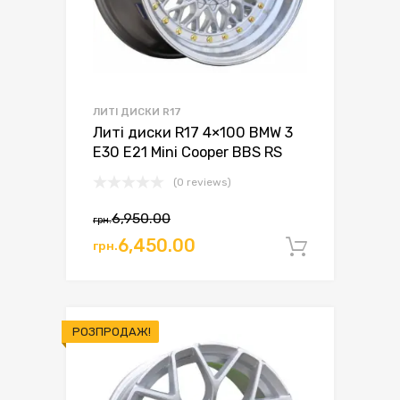
ЛИТІ ДИСКИ R17
Литі диски R17 4×100 BMW 3
E30 E21 Mini Cooper BBS RS
(0 reviews)
6,950.00
грн.
Оригінальна
Поточна
6,450.00
грн.
Додати 
ціна:
ціна:
грн.6,950.00.
грн.6,450.00.
РОЗПРОДАЖ!