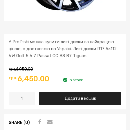
У ProDiski можна купити литі диски за найкращою
ціною, з доставкою по Україні. Литі диски R17 5×112
VW Golf 5 6 7 Passat CC B8 B7 Tiguan
грн.
6,950.00
Оригінальна
Поточна
6,450.00
грн.
In Stock
ціна:
ціна:
Литі
Додати в кошик
грн.6,950.00.
грн.6,450.00.
диски
R17
5x112
SHARE (0)
VW