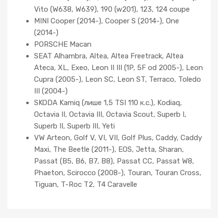
Vito (W638, W639), 190 (w201), 123, 124 coupe
MINI Cooper (2014-), Cooper S (2014-), One
(2014-)
PORSCHE Macan
SEAT Alhambra, Altea, Altea Freetrack, Altea
Ateca, XL, Exeo, Leon II III (1P, 5F od 2005-), Leon
Cupra (2005-), Leon SC, Leon ST, Terraco, Toledo
III (2004-)
SKODA Kamiq (лише 1,5 TSI 110 к.с.), Kodiaq,
Octavia II, Octavia III, Octavia Scout, Superb I,
Superb II, Superb III, Yeti
VW Arteon, Golf V, VI, VII, Golf Plus, Caddy, Caddy
Maxi, The Beetle (2011-), EOS, Jetta, Sharan,
Passat (B5, B6, B7, B8), Passat CC, Passat W8,
Phaeton, Scirocco (2008-), Touran, Touran Cross,
Tiguan, T-Roc T2, T4 Caravelle