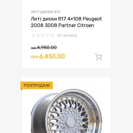
ЛИТІ ДИСКИ R17
Литі диски R17 4×108 Peugeot
2008 3008 Partner Citroen
(0 reviews)
6,950.00
грн.
Оригінальна
Поточна
6,450.00
грн.
Додати 
ціна:
ціна:
грн.6,950.00.
грн.6,450.00.
РОЗПРОДАЖ!