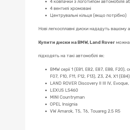
4 ковпачки з логотипом автомобіля аб
4 вентилі хромовані
Центрувальні кільця (якщо потрібно)
Нові легкосплавні диски нададуть вашому 
Купити диски на BMW, Land Rover
можна,
підходять на такі автомобілі як:
BMW серії 1 (E81, E82, E87, E88, F20), се
F07, F10, F11, F12, F13), Z3, Z4, X1 (E84
LAND ROVER Discovery II III IV, Evoque
LEXUS LS460
MINI Countryman
OPEL Insignia
VW Amarok, T5, T6, Touareg 2.5 R5