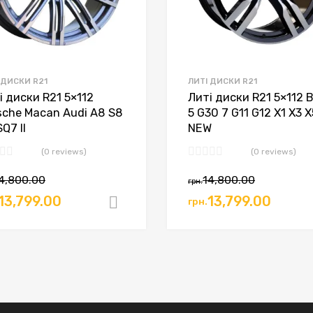
 ДИСКИ R21
ЛИТІ ДИСКИ R21
і диски R21 5×112
Литі диски R21 5×112
sche Macan Audi A8 S8
5 G30 7 G11 G12 X1 X3 X
Q7 II
NEW
(0 reviews)
(0 reviews)
4,800.00
14,800.00
грн.
ошик
13,799.00
13,799.00
грн.
Додати в кошик