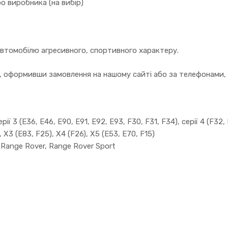
о виробника (на вибір)
автомобілю агресивного, спортивного характеру.
 оформивши замовлення на нашому сайті або за телефонами, в
рії 3 (E36, E46, E90, E91, E92, E93, F30, F31, F34), серії 4 (F32,
), X3 (E83, F25), X4 (F26), X5 (E53, E70, F15)
, Range Rover, Range Rover Sport