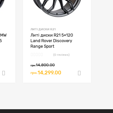
ЛИТІ ДИСКИ R21
 BMW
Литі диски R21 5×120
5
Land Rover Discovery
Range Sport
(0 reviews)
14,800.00
грн.
14,299.00
грн.
Додати в кошик
Додати в к