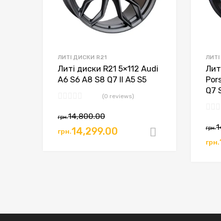
ЛИТІ ДИСКИ R21
ЛИТІ
Литі диски R21 5×112 Audi
Лит
A6 S6 A8 S8 Q7 II A5 S5
Por
Q7 S
(0 reviews)
14,800.00
грн.
1
грн.
14,299.00
грн.
Додати в к
грн.