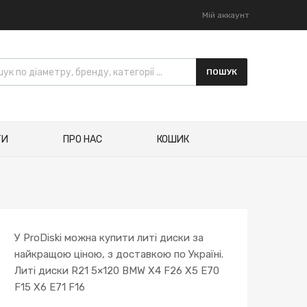
Мій аккаунт
ПОШУК
ТИ
ПРО НАС
КОШИК
У ProDiski можна купити литі диски за
найкращою ціною, з доставкою по Україні.
Литі диски R21 5×120 BMW X4 F26 X5 E70
F15 X6 E71 F16