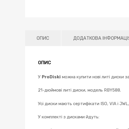
ОПИС
ДОДАТКОВА ІНФОРМАЦІ
ОПИС
У
ProDiski
можна купити нові литі диски за
21-дюймові литі диски, модель RBY588.
Усі диски мають сертифікати ISO, VIA і JWL
У комплекті з дисками йдуть: