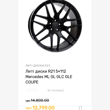
ЛИТІ ДИСКИ R21
Литі диски R21 5×112
Mercedes ML GL GLC GLE
COUPE
(0 reviews)
14,800.00
грн.
13,799.00
грн.
Додати в