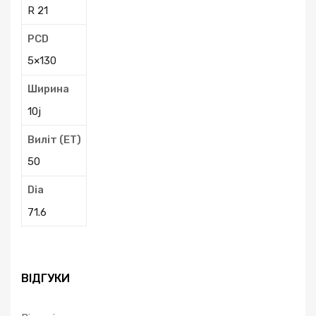
R 21
PCD
5×130
Ширина
10j
Виліт (ЕТ)
50
Dia
71.6
ВІДГУКИ