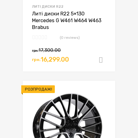
ЛИТІ ДИСКИ R22
Литі диски R22 5×130
Mercedes G W461 W464 W463
Brabus
(0 reviews)
17,300.00
грн.
16,299.00
грн.
Додати в
РОЗПРОДАЖ!