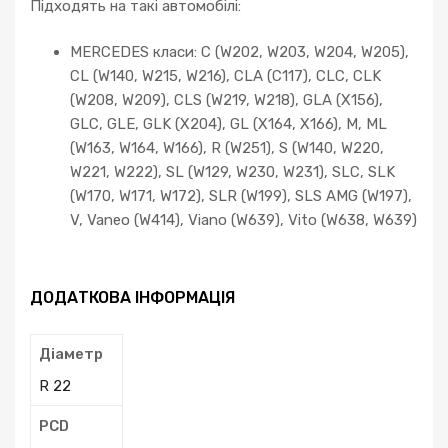
Підходять на такі автомобілі:
MERCEDES класи: C (W202, W203, W204, W205),
CL (W140, W215, W216), CLA (C117), CLC, CLK
(W208, W209), CLS (W219, W218), GLA (X156),
GLC, GLE, GLK (X204), GL (X164, X166), M, ML
(W163, W164, W166), R (W251), S (W140, W220,
W221, W222), SL (W129, W230, W231), SLC, SLK
(W170, W171, W172), SLR (W199), SLS AMG (W197),
V, Vaneo (W414), Viano (W639), Vito (W638, W639)
ДОДАТКОВА ІНФОРМАЦІЯ
Діаметр
R 22
PCD