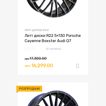
ЛИТІ ДИСКИ R22
Литі диски R22 5×130 Porsche
Cayenne Boxster Audi Q7
(0 reviews)
17,300.00
грн.
16,299.00
грн.
Додати в
РОЗПРОДАЖ!