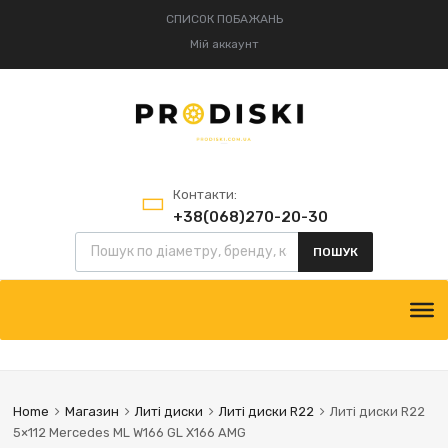
СПИСОК ПОБАЖАНЬ
Мій аккаунт
Контакти:
+38(068)270-20-30
+38(095)834-52-75
ПОШУК
Home
Магазин
Литі диски
Литі диски R22
Литі диски R22
5×112 Mercedes ML W166 GL X166 AMG