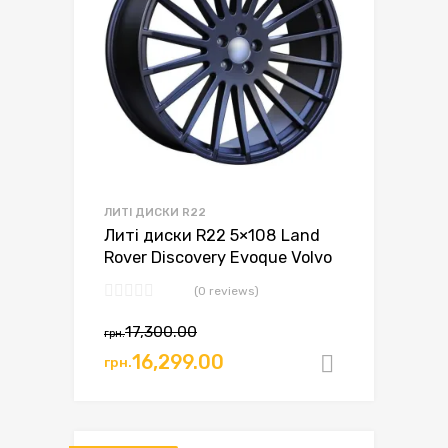
ЛИТІ ДИСКИ R22
Литі диски R22 5×108 Land
Rover Discovery Evoque Volvo
(0 reviews)
17,300.00
грн.
16,299.00
грн.
Додати в