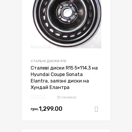
СТАЛЬНІ ДИСКИ R15
Сталеві диски R15 5×114.3 на
Hyundai Coupe Sonata
Elantra, залізні диски на
Хундай Елантра
(0 reviews)
1,299.00
грн.
Додати в