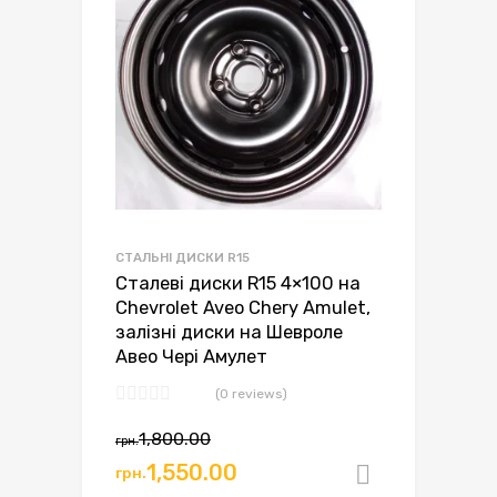
СТАЛЬНІ ДИСКИ R15
Сталеві диски R15 4×100 на
Chevrolet Aveo Chery Amulet,
залізні диски на Шевроле
Авео Чері Амулет
(0 reviews)
Оригінальна
Поточна
1,800.00
грн.
ціна:
ціна:
1,550.00
грн.
Додати в