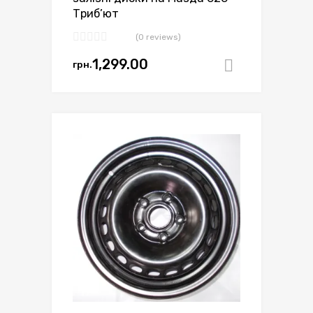
Триб’ют
(0 reviews)
1,299.00
грн.
Додати в