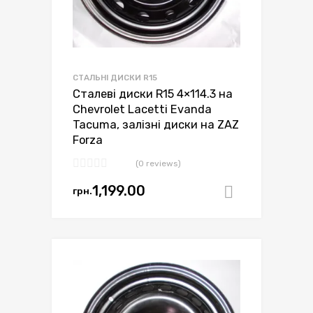
СТАЛЬНІ ДИСКИ R15
Сталеві диски R15 4×114.3 на
Chevrolet Lacetti Evanda
Tacuma, залізні диски на ZAZ
Forza
(0 reviews)
1,199.00
грн.
Додати в