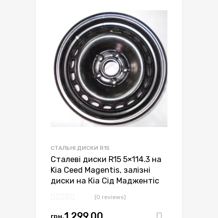
СТАЛЬНІ ДИСКИ R15
Сталеві диски R15 5×114.3 на
Kia Ceed Magentis, залізні
диски на Кіа Сід Маджентіс
(0 reviews)
1,299.00
грн.
Додати в