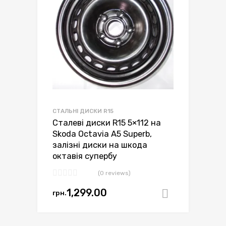
СТАЛЬНІ ДИСКИ R15
Сталеві диски R15 5×112 на
Skoda Octavia A5 Superb,
залізні диски на шкода
октавія супербу
(0 reviews)
1,299.00
грн.
Додати в