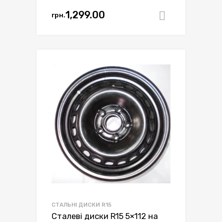
1,299.00
грн.
Додати в
СТАЛЬНІ ДИСКИ R15
Сталеві диски R15 5×112 на