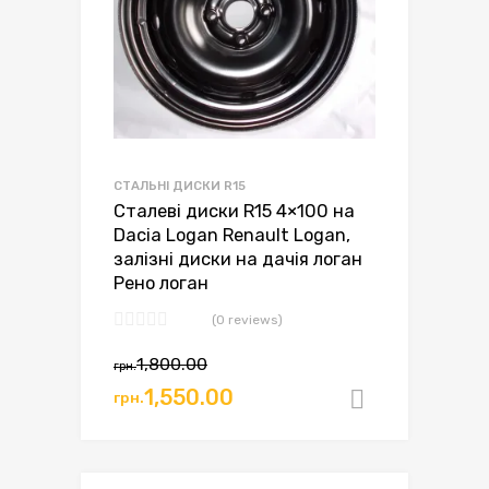
СТАЛЬНІ ДИСКИ R15
Сталеві диски R15 4×100 на
Dacia Logan Renault Logan,
залізні диски на дачія логан
Рено логан
(0 reviews)
Оригінальна
Поточна
1,800.00
грн.
ціна:
ціна:
1,550.00
грн.
Додати в
грн.1,800.00.
грн.1,550.00.