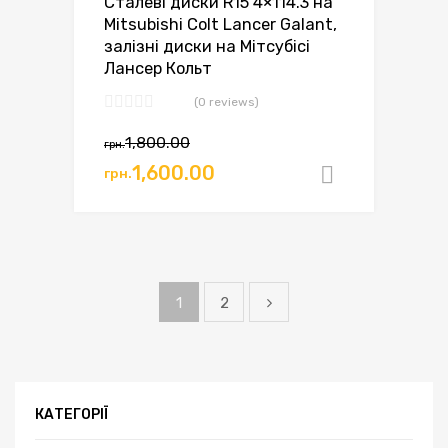
Сталеві диски R15 4×114.3 на
Mitsubishi Colt Lancer Galant,
залізні диски на Мітсубісі
Лансер Кольт
(0 reviews)
Оригінальна
Поточна
1,800.00
грн.
ціна:
ціна:
1,600.00
грн.
Додати в
грн.1,800.00.
грн.1,600.00.
1
2
КАТЕГОРІЇ