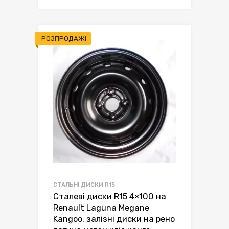
грн.1,800.00.
грн.1,550.00.
РОЗПРОДАЖ!
СТАЛЬНІ ДИСКИ R15
Сталеві диски R15 4×100 на
Renault Laguna Megane
Kangoo, залізні диски на рено