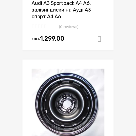
Audi A3 Sportback A4 A6,
залізні диски на Ауді А3
спорт А4 А6
(0 reviews)
1,299.00
грн.
Додати в