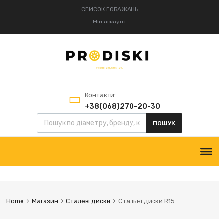
СПИСОК ПОБАЖАНЬ
Мій аккаунт
Контакти:
+38(068)270-20-30
Пошук товарів
+38(095)834-52-75
ПОШУК
Skip
to
content
Home
Магазин
Сталеві диски
Стальні диски R15