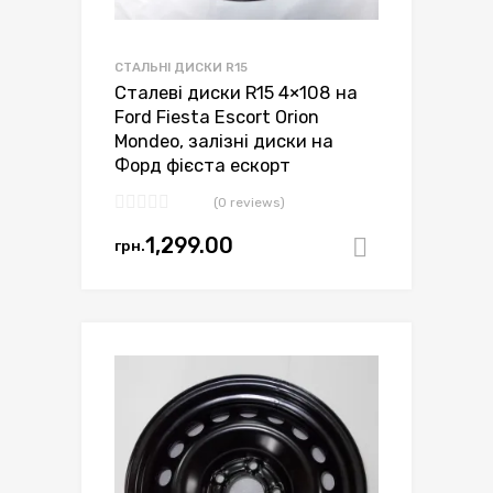
СТАЛЬНІ ДИСКИ R15
Сталеві диски R15 4×108 на
Ford Fiesta Escort Orion
Mondeo, залізні диски на
Форд фієста ескорт
(0 reviews)
1,299.00
грн.
Додати в