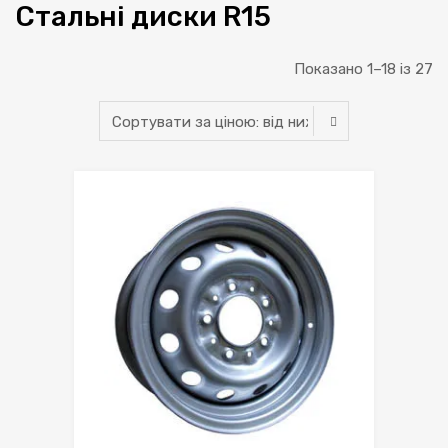
Стальні диски R15
С
Показано 1–18 із 27
за
ці
ві
н
д
н