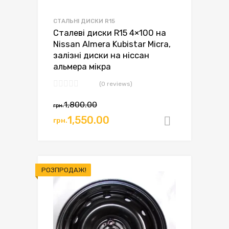
СТАЛЬНІ ДИСКИ R15
Сталеві диски R15 4×100 на
Nissan Almera Kubistar Micra,
залізні диски на ніссан
альмера мікра
(0 reviews)
Оригінальна
Поточна
1,800.00
грн.
ціна:
ціна:
1,550.00
грн.
Додати в
грн.1,800.00.
грн.1,550.00.
РОЗПРОДАЖ!