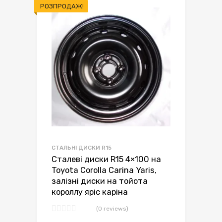
РОЗПРОДАЖ!
СТАЛЬНІ ДИСКИ R15
Сталеві диски R15 4×100 на
Toyota Corolla Carina Yaris,
залізні диски на тойота
короллу яріс каріна
(0 reviews)