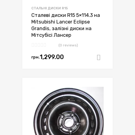
СТАЛЬНІ ДИСКИ R15
Сталеві диски R15 5×114.3 на
Mitsubishi Lancer Eclipse
Grandis, залізні диски на
Мітсубісі Лансер
(0 reviews)
1,299.00
грн.
Додати в