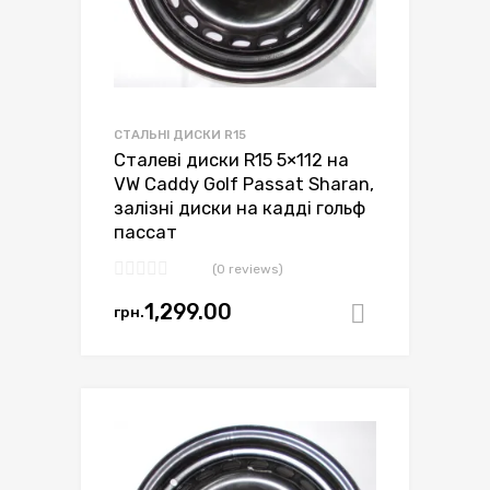
СТАЛЬНІ ДИСКИ R15
Сталеві диски R15 5×112 на
VW Caddy Golf Passat Sharan,
залізні диски на кадді гольф
пассат
(0 reviews)
1,299.00
грн.
Додати в