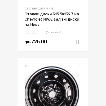
СТАЛЬНІ ДИСКИ R15
Сталеві диски R15 5×139.7 на
Chevrolet NIVA, залізні диски
на Ниву
(0 reviews)
725.00
грн.
Додати в