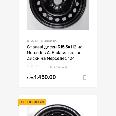
СТАЛЬНІ ДИСКИ R15
Сталеві диски R15 5×112 на
Mercedes A, B class, залізні
диски на Мерседес 124
(0 reviews)
1,450.00
грн.
Додати в
РОЗПРОДАЖ!