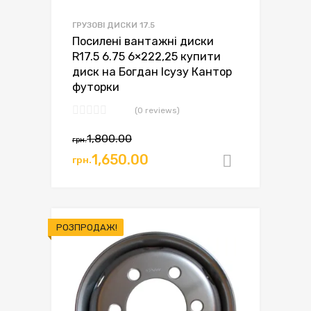
ГРУЗОВІ ДИСКИ 17.5
Посилені вантажні диски
R17.5 6.75 6×222,25 купити
диск на Богдан Ісузу Кантор
футорки
(0 reviews)
Оригінальна
Поточна
1,800.00
грн.
ціна:
ціна:
1,650.00
грн.
Додати в
грн.1,800.00.
грн.1,650.00.
РОЗПРОДАЖ!