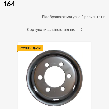
164
С
Відображаються усі з 2 результатів
за
ці
ві
РОЗПРОДАЖ!
н
д
н