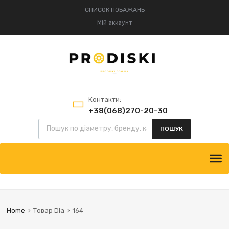
СПИСОК ПОБАЖАНЬ
Мій аккаунт
Контакти:
+38(068)270-20-30
Пошук товарів
+38(095)834-52-75
ПОШУК
Skip
to
content
Home
Товар Dia
164