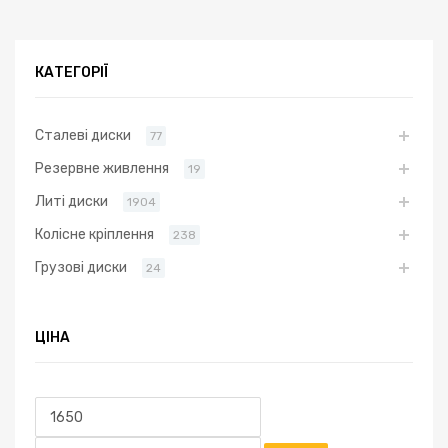
КАТЕГОРІЇ
Сталеві диски
77
Резервне живлення
19
Литі диски
1904
Колісне кріплення
238
Грузові диски
24
ЦІНА
Мінімальна
Найбільша
ціна
ціна