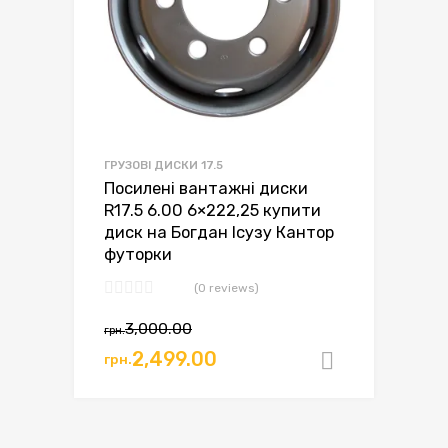
ГРУЗОВІ ДИСКИ 17.5
Посилені вантажні диски
R17.5 6.00 6×222,25 купити
диск на Богдан Ісузу Кантор
футорки
(0 reviews)
Оригінальна
Поточна
3,000.00
грн.
ціна:
ціна:
2,499.00
грн.
Додати в
грн.3,000.00.
грн.2,499.00.