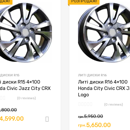
ДАЖ!
ціною:
РОЗПРОДАЖ!
від
найнижчої
до
найвищої
 ДИСКИ R15
ЛИТІ ДИСКИ R16
і диски R15 4×100
Литі диски R16 4×100
da Civic Jazz City CRX
Honda City Civic CRX 
Logo
(0 reviews)
(0 reviews)
Оригінальна
Поточна
,800.00
Оригінал
Поточна
5,950.00
грн.
ціна:
ціна:
4,599.00
Додати в кошик
ціна:
ціна:
5,650.00
грн.
грн.4,800.00.
грн.4,599.00.