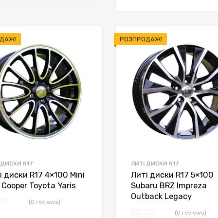
грн.5,950
грн.5,650
ДАЖ!
РОЗПРОДАЖ!
 ДИСКИ R17
ЛИТІ ДИСКИ R17
і диски R17 4×100 Mini
Литі диски R17 5×100
 Cooper Toyota Yaris
Subaru BRZ Impreza
Outback Legacy
(0 reviews)
(0 reviews)