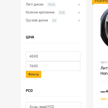
РОЗПРО
Литі диски
1904
Колісне кріплення
238
Грузові диски
24
ЦІНА
Мінімальна
Найбільша
ціна
ціна
ЛИТІ
Лит
Hon
Фільтр
PCD
4
грн.
грн.