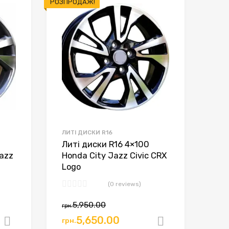
РОЗПРОДАЖ!
ЛИТІ ДИСКИ R16
Литі диски R16 4×100
Jazz
Honda City Jazz Civic CRX
Logo
(0 reviews)
ьна
Оригінальна
Поточна
5,950.00
грн.
ціна:
ціна:
5,650.00
грн.
Додати в кошик
Додати в к