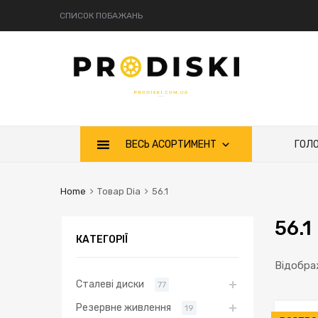
СПИСОК ПОБАЖАНЬ
Skip
ВЕСЬ АСОРТИМЕНТ
ГОЛ
to
content
Home
Товар Dia
56.1
56.1
КАТЕГОРІЇ
Відобра
Сталеві диски
77
Резервне живлення
19