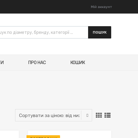
Мій аккаунт
к товарів
ПОШУК
ТИ
ПРО НАС
КОШИК