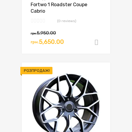
Fortwo 1 Roadster Coupe
Cabrio
(0 reviews)
5,950.00
грн.
5,650.00
грн.
Додати в
РОЗПРОДАЖ!