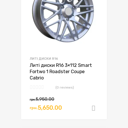
ЛИТІ ДИСКИ R16
Литі диски R16 3×112 Smart
Fortwo 1 Roadster Coupe
Cabrio
(0 reviews)
5,950.00
грн.
5,650.00
грн.
Додати в