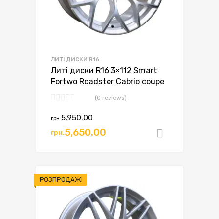
ЛИТІ ДИСКИ R16
Литі диски R16 3×112 Smart
Fortwo Roadster Cabrio coupe
(0 reviews)
5,950.00
грн.
5,650.00
грн.
Додати в
РОЗПРОДАЖ!