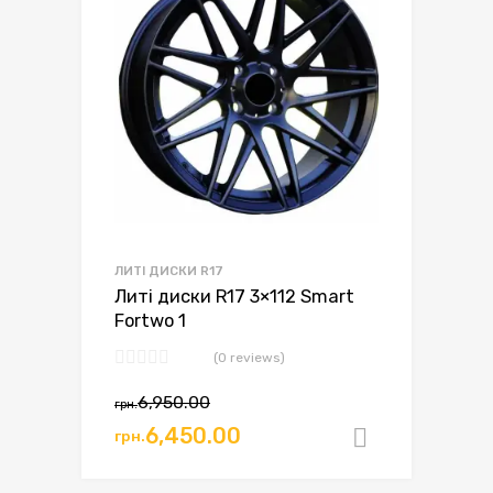
ЛИТІ ДИСКИ R17
Литі диски R17 3×112 Smart
Fortwo 1
(0 reviews)
6,950.00
грн.
6,450.00
грн.
Додати в