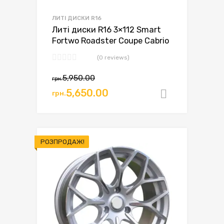
ЛИТІ ДИСКИ R16
Литі диски R16 3×112 Smart
Fortwo Roadster Coupe Cabrio
(0 reviews)
5,950.00
грн.
5,650.00
грн.
Додати в
РОЗПРОДАЖ!