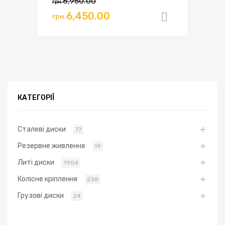
6,950.00
грн.
6,450.00
грн.
Додати в
КАТЕГОРІЇ
Сталеві диски
77
Резервне живлення
19
Литі диски
1904
Колісне кріплення
238
Грузові диски
24