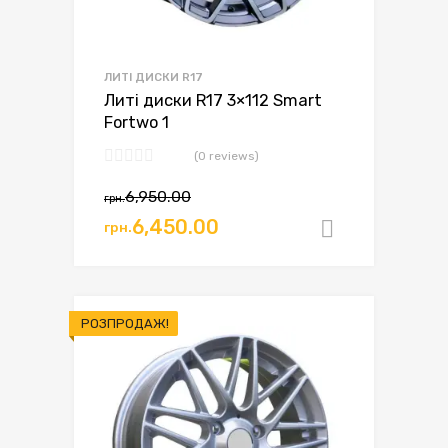
ЛИТІ ДИСКИ R17
Литі диски R17 3×112 Smart
Fortwo 1
(0 reviews)
6,950.00
грн.
6,450.00
грн.
Додати в
РОЗПРОДАЖ!