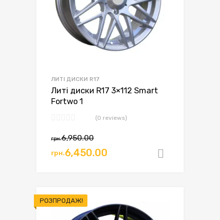
ЛИТІ ДИСКИ R17
Литі диски R17 3×112 Smart
Fortwo 1
(0 reviews)
6,950.00
грн.
6,450.00
грн.
Додати в
РОЗПРОДАЖ!