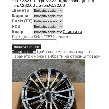
грн.
7,282.00
–
грн.
9,522.00
Діапазон цін: від
грн.7,282.00 до грн.9,522.00
Діаметр
Ширина
Виліт (ЕТ)
PCD
Колір
Очистити
Литі диски KoKo FF579 кількість
Додати в кошик
Оберіть опції
Цей товар має кілька варіантів.
Параметри можна вибрати на сторінці товару