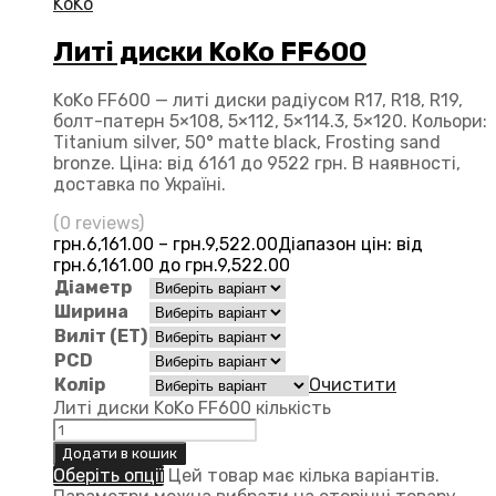
KoKo
Литі диски KoKo FF600
KoKo FF600 — литі диски радіусом R17, R18, R19,
болт-патерн 5×108, 5×112, 5×114.3, 5×120. Кольори:
Titanium silver, 50° matte black, Frosting sand
bronze. Ціна: від 6161 до 9522 грн. В наявності,
доставка по Україні.
(0 reviews)
грн.
6,161.00
–
грн.
9,522.00
Діапазон цін: від
грн.6,161.00 до грн.9,522.00
Діаметр
Ширина
Виліт (ЕТ)
PCD
Колір
Очистити
Литі диски KoKo FF600 кількість
Додати в кошик
Оберіть опції
Цей товар має кілька варіантів.