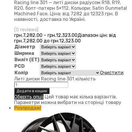
Racing line 301 — литі диски радіусом R18, R19,
R20, болт-патерн 5×112. Кольори: Satin Gunmetal
Machined Face. Ціна: від 7282 до 12323 грн. В
наявності, доставка по Україні.
(0 reviews)
грн.
7,282.00
–
грн.
12,323.00
Діапазон цін: від
грн.7,282.00 до грн.12,323.00
Діаметр
Ширина
Виліт (ЕТ)
PCD
Колір
Очистити
Литі диски Racing line 301 кількість
Додати в кошик
Оберіть опції
Цей товар має кілька варіантів.
Параметри можна вибрати на сторінці товару
Розпродаж!