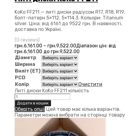
KoKo FF211 — литі диски радіусом R17, R18, R19,
болт-патерн 5×112, 5×114.3. Кольори: Titanium
silver. Ціна: від 6161 до 9522 грн. В наявності,
доставка по Україні.
(0 reviews)
грн.
6,161.00
–
грн.
9,522.00
Діапазон цін: від
грн.6,161.00 до грн.9,522.00
Діаметр
Ширина
Виліт (ЕТ)
PCD
Колір
Очистити
Литі диски KoKo FF211 кількість
Додати в кошик
Оберіть опції
Цей товар має кілька варіантів.
Параметри можна вибрати на сторінці товару