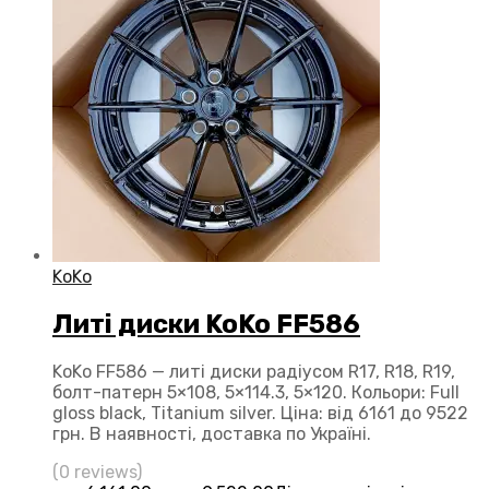
KoKo
Литі диски KoKo FF586
KoKo FF586 — литі диски радіусом R17, R18, R19,
болт-патерн 5×108, 5×114.3, 5×120. Кольори: Full
gloss black, Titanium silver. Ціна: від 6161 до 9522
грн. В наявності, доставка по Україні.
(0 reviews)