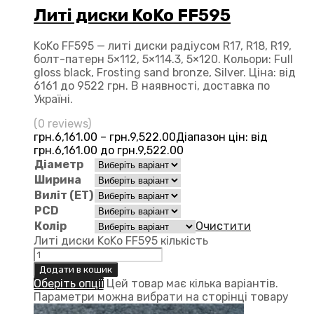
Литі диски KoKo FF595
KoKo FF595 — литі диски радіусом R17, R18, R19,
болт-патерн 5×112, 5×114.3, 5×120. Кольори: Full
gloss black, Frosting sand bronze, Silver. Ціна: від
6161 до 9522 грн. В наявності, доставка по
Україні.
(0 reviews)
грн.
6,161.00
–
грн.
9,522.00
Діапазон цін: від
грн.6,161.00 до грн.9,522.00
Діаметр
Ширина
Виліт (ЕТ)
PCD
Колір
Очистити
Литі диски KoKo FF595 кількість
Додати в кошик
Оберіть опції
Цей товар має кілька варіантів.
Параметри можна вибрати на сторінці товару