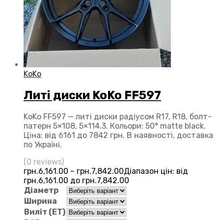
KoKo
Литі диски KoKo FF597
KoKo FF597 — литі диски радіусом R17, R18, болт-
патерн 5×108, 5×114.3. Кольори: 50° matte black.
Ціна: від 6161 до 7842 грн. В наявності, доставка
по Україні.
(0 reviews)
грн.
6,161.00
–
грн.
7,842.00
Діапазон цін: від
грн.6,161.00 до грн.7,842.00
Діаметр
Ширина
Виліт (ЕТ)