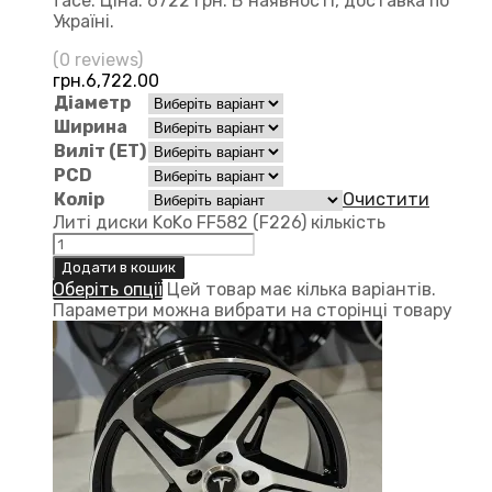
face. Ціна: 6722 грн. В наявності, доставка по
Україні.
(0 reviews)
грн.
6,722.00
Діаметр
Ширина
Виліт (ЕТ)
PCD
Колір
Очистити
Литі диски KoKo FF582 (F226) кількість
Додати в кошик
Оберіть опції
Цей товар має кілька варіантів.
Параметри можна вибрати на сторінці товару