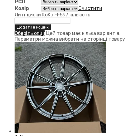
PCD
Колір
Очистити
Литі диски KoKo FF597 кількість
Додати в кошик
Оберіть опції
Цей товар має кілька варіантів.
Параметри можна вибрати на сторінці товару