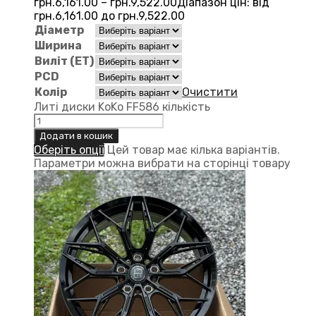
грн.
6,161.00
–
грн.
9,522.00
Діапазон цін: від
грн.6,161.00 до грн.9,522.00
Діаметр
Ширина
Виліт (ЕТ)
PCD
Колір
Очистити
Литі диски KoKo FF586 кількість
Додати в кошик
Оберіть опції
Цей товар має кілька варіантів.
Параметри можна вибрати на сторінці товару