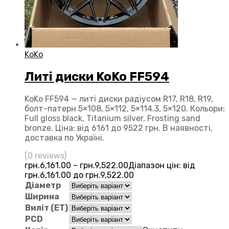
KoKo
Литі диски KoKo FF594
KoKo FF594 — литі диски радіусом R17, R18, R19,
болт-патерн 5×108, 5×112, 5×114.3, 5×120. Кольори:
Full gloss black, Titanium silver, Frosting sand
bronze. Ціна: від 6161 до 9522 грн. В наявності,
доставка по Україні.
(0 reviews)
грн.
6,161.00
–
грн.
9,522.00
Діапазон цін: від
грн.6,161.00 до грн.9,522.00
Діаметр
Ширина
Виліт (ЕТ)
PCD