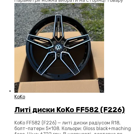
Параметри можна вибрати на сторінці товару
KoKo
Литі диски KoKo FF582 (F226)
KoKo FF582 (F226) — литі диски радіусом R18,
болт-патерн 5×108. Кольори: Gloss black+maching