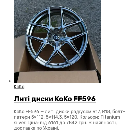
KoKo
Литі диски KoKo FF596
KoKo FF596 — литі диски радіусом R17, R18, болт-
патерн 5×112, 5×114.3, 5×120. Кольори: Titanium
silver. Ціна: від 6161 до 7842 грн. В наявності,
доставка по Україні.