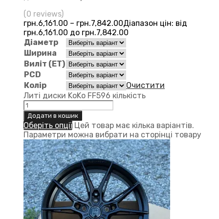
(0 reviews)
грн.
6,161.00
–
грн.
7,842.00
Діапазон цін: від
грн.6,161.00 до грн.7,842.00
Діаметр
Ширина
Виліт (ЕТ)
PCD
Колір
Очистити
Литі диски KoKo FF596 кількість
Додати в кошик
Оберіть опції
Цей товар має кілька варіантів.
Параметри можна вибрати на сторінці товару