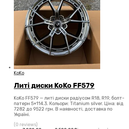
KoKo
Литі диски KoKo FF579
KoKo FF579 — литі диски радіусом R18, R19, болт-
патерн 5×114.3. Кольори: Titanium silver. Ціна: від
7282 до 9522 грн. В наявності, доставка по
Україні.
(0 reviews)