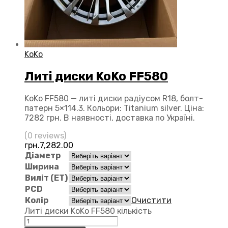
KoKo
Литі диски KoKo FF580
KoKo FF580 — литі диски радіусом R18, болт-
патерн 5×114.3. Кольори: Titanium silver. Ціна:
7282 грн. В наявності, доставка по Україні.
(0 reviews)
грн.
7,282.00
Діаметр
Ширина
Виліт (ЕТ)
PCD
Колір
Очистити
Литі диски KoKo FF580 кількість