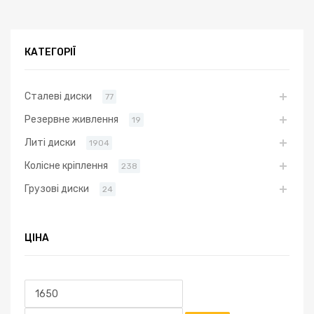
КАТЕГОРІЇ
Сталеві диски
77
Резервне живлення
19
Литі диски
1904
Колісне кріплення
238
Грузові диски
24
ЦІНА
Мінімальна
Найбільша
ціна
ціна