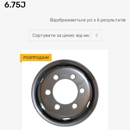
6.75J
С
Відображаються усі з 6 результатів
за
ці
ві
РОЗПРОДАЖ!
н
д
н