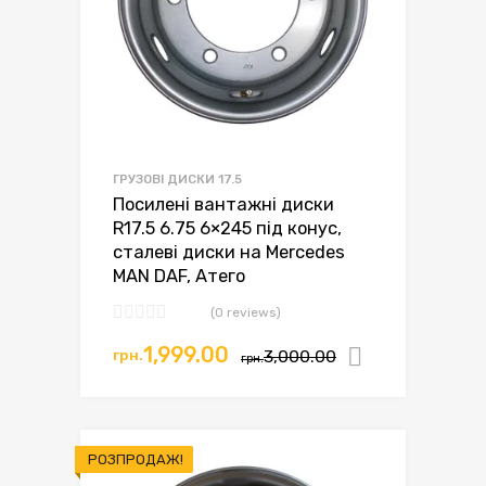
ГРУЗОВІ ДИСКИ 17.5
Посилені вантажні диски
R17.5 6.75 6×245 під конус,
сталеві диски на Mercedes
MAN DAF, Атего
(0 reviews)
Оригінальна
Поточна
1,999.00
грн.
3,000.00
Додати в
грн.
ціна:
ціна:
грн.3,000.00.
грн.1,999.00.
РОЗПРОДАЖ!