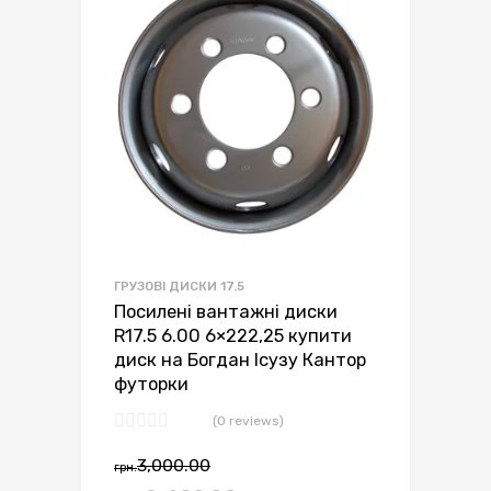
ГРУЗОВІ ДИСКИ 17.5
Посилені вантажні диски
R17.5 6.00 6×222,25 купити
диск на Богдан Ісузу Кантор
футорки
(0 reviews)
Оригінальна
Поточна
3,000.00
грн.