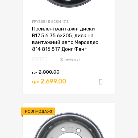
ГРУЗОВІ ДИСКИ 17.5
Посилені вантажні диски
R17.5 6.75 6×205, диск на
вантажний авто Мерседес
814 815 817 Донг Фенг
(0 reviews)
Оригінальна
Поточна
2,800.00
грн.
ціна:
ціна:
2,699.00
грн.
Додати в
грн.2,800.00.
грн.2,699.00.
РОЗПРОДАЖ!