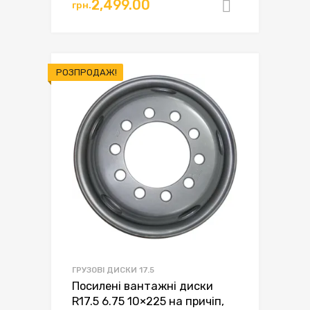
ціна:
ціна:
2,499.00
грн.
Додати в
грн.3,000.00.
грн.2,499.00.
РОЗПРОДАЖ!
ГРУЗОВІ ДИСКИ 17.5
Посилені вантажні диски
R17.5 6.75 10×225 на причіп,