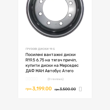
ГРУЗОВІ ДИСКИ 19.5
Посилені вантажні диски
R19.5 6.75 на тягач причіп,
купити диски на Мерседес
ДАФ МАН Автобус Атего
(0 reviews)
Оригінальна
Поточна
3,199.00
грн.
3,500.00
Додати в
грн.
ціна:
ціна:
грн.3,500.00.
грн.3,199.00.