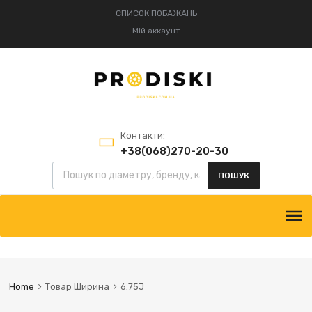
СПИСОК ПОБАЖАНЬ
Мій аккаунт
Контакти:
+38(068)270-20-30
Пошук товарів
+38(095)834-52-75
ПОШУК
Skip
to
content
Home
Товар Ширина
6.75J