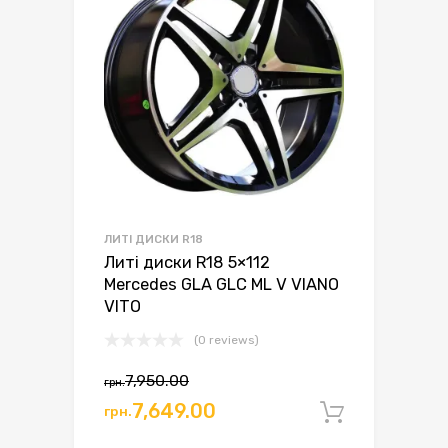
ЛИТІ ДИСКИ R18
Литі диски R18 5×112
Mercedes GLA GLC ML V VIANO
VITO
(0 reviews)
Оригінальна
Поточна
7,950.00
грн.
ціна:
ціна:
7,649.00
грн.
Додати 
грн.7,950.00.
грн.7,649.00.