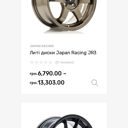
товару
JAPAN RACING
Литі диски Japan Racing JR3
(0 reviews)
6,790.00
–
грн.
Цей
Діапазон
13,303.00
грн.
Оберіть 
товар
цін:
має
від
кілька
варіантів.
грн.6,790.00
Параметри
до
можна