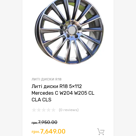
ЛИТІ ДИСКИ R18
Литі диски R18 5×112
Mercedes C W204 W205 CL
CLA CLS
(0 reviews)
Оригінальна
Поточна
7,950.00
грн.
ціна:
ціна:
7,649.00
грн.
Додати 