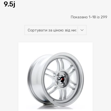
9.5j
С
Показано 1–18 із 299
за
ці
ві
н
д
н