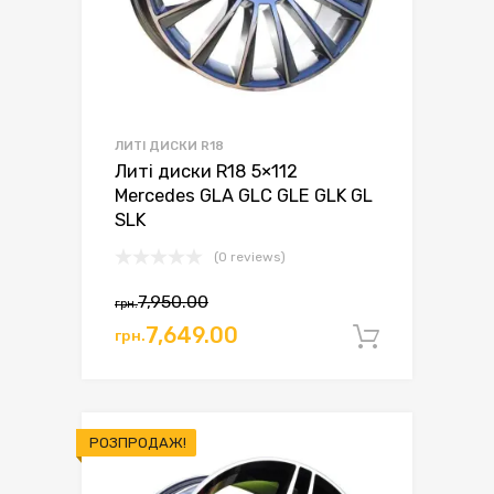
ЛИТІ ДИСКИ R18
Литі диски R18 5×112
Mercedes GLA GLC GLE GLK GL
SLK
(0 reviews)
Оригінальна
Поточна
7,950.00
грн.
ціна:
ціна:
7,649.00
грн.
Додати 
грн.7,950.00.
грн.7,649.00.
РОЗПРОДАЖ!