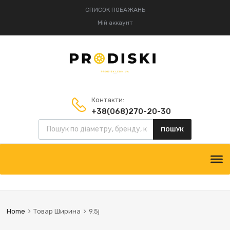
СПИСОК ПОБАЖАНЬ
Мій аккаунт
Контакти:
+38(068)270-20-30
Пошук товарів
+38(095)834-52-75
ПОШУК
Skip
to
content
Home
Товар Ширина
9.5j