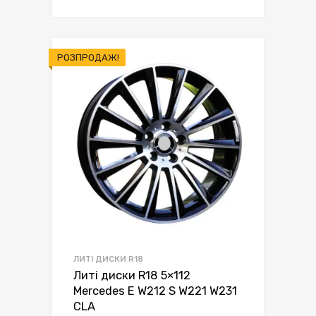
грн.7,950.00.
грн.7,649.00.
РОЗПРОДАЖ!
ЛИТІ ДИСКИ R18
Литі диски R18 5×112
Mercedes E W212 S W221 W231
CLA