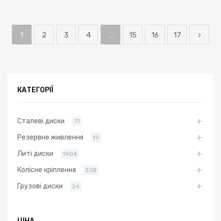
1
2
3
4
…
15
16
17
КАТЕГОРІЇ
Сталеві диски
77
Резервне живлення
19
Литі диски
1904
Колісне кріплення
238
Грузові диски
24
ЦІНА