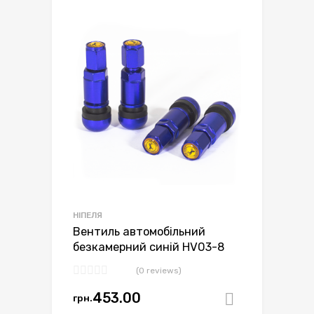
НІПЕЛЯ
Вентиль автомобільний
безкамерний синій HV03-8
(0 reviews)
453.00
грн.
Додати в