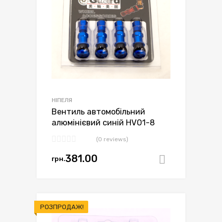
НІПЕЛЯ
Вентиль автомобільний
алюмінієвий синій HV01-8
(0 reviews)
381.00
грн.
Додати в
РОЗПРОДАЖ!