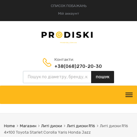
СПИСОК ПОБАЖАНЬ
Мій аккаунт
Контакти:
+38(068)270-20-30
Пошук товарів
+38(095)834-52-75
ПОШУК
Skip
to
content
Home
Магазин
Литі диски
Литі диски R16
Литі диски R16
4×100 Toyota Starlet Corolla Yaris Honda Jazz