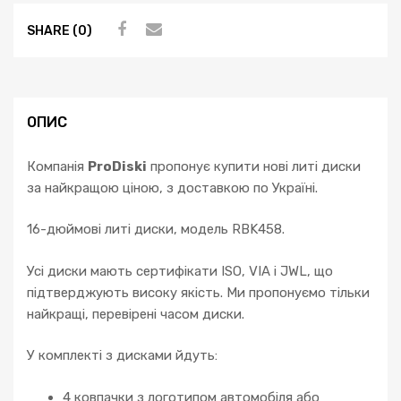
4x100
SHARE (0)
Toyota
Starlet
Corolla
Yaris
Honda
ОПИС
Jazz
кількість
Компанія
ProDiski
пропонує купити нові литі диски
за найкращою ціною, з доставкою по Україні.
16-дюймові литі диски, модель RBK458.
Усі диски мають сертифікати ISO, VIA і JWL, що
підтверджують високу якість. Ми пропонуємо тільки
найкращі, перевірені часом диски.
У комплекті з дисками йдуть:
4 ковпачки з логотипом автомобіля або