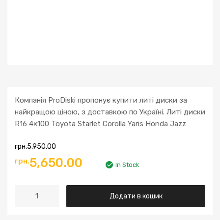
Компанія ProDiski пропонує купити литі диски за
найкращою ціною, з доставкою по Україні. Литі диски
R16 4×100 Toyota Starlet Corolla Yaris Honda Jazz
грн.
5,950.00
Оригінальна
Поточна
5,650.00
грн.
In Stock
ціна:
ціна:
Литі
Додати в кошик
грн.5,950.00.
грн.5,650.00.
диски
R16