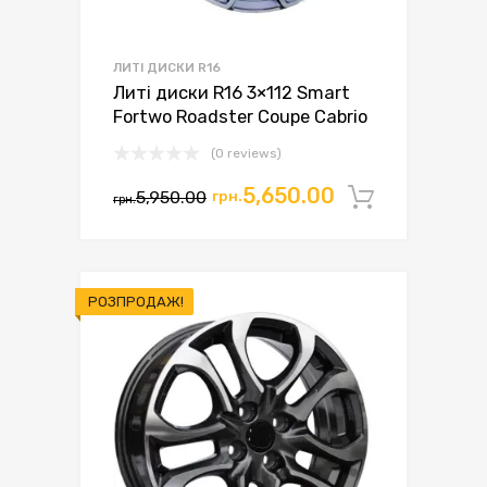
ЛИТІ ДИСКИ R16
Литі диски R16 3×112 Smart
Fortwo Roadster Coupe Cabrio
(0 reviews)
Оригінальна
Поточна
5,650.00
5,950.00
грн.
Додати 
грн.
ціна:
ціна:
грн.5,950.00.
грн.5,650.00.
РОЗПРОДАЖ!