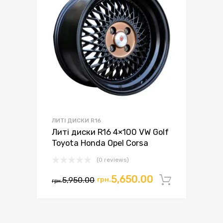
ЛИТІ ДИСКИ R16
Литі диски R16 4×100 VW Golf
Toyota Honda Opel Corsa
(0 reviews)
Оригінальна
Поточна
5,650.00
5,950.00
грн.
Додати 
грн.
ціна:
ціна:
грн.5,950.00.
грн.5,650.00.