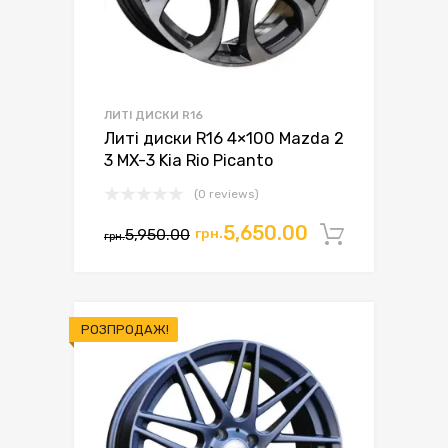
ЛИТІ ДИСКИ R16
Литі диски R16 4×100 Mazda 2
3 MX-3 Kia Rio Picanto
(0 reviews)
Оригінальна
Поточна
5,650.00
5,950.00
грн.
Додати 
грн.
ціна:
ціна:
грн.5,950.00.
грн.5,650.00.
РОЗПРОДАЖ!