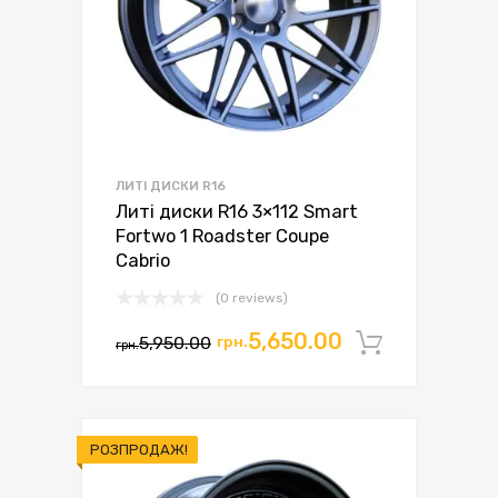
ЛИТІ ДИСКИ R16
Литі диски R16 3×112 Smart
Fortwo 1 Roadster Coupe
Cabrio
(0 reviews)
Оригінальна
Поточна
5,650.00
5,950.00
грн.
Додати 
грн.
ціна:
ціна:
грн.5,950.00.
грн.5,650.00.
РОЗПРОДАЖ!