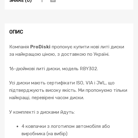
SHARE (0)
Audi
A3
A4
A6
A8
ОПИС
Volkswagen
Skoda
Компанія
ProDiski
пропонує купити нові литі диски
кількість
за найкращою ціною, з доставкою по Україні.
16-дюймові литі диски, модель RBY302.
Усі диски мають сертифікати ISO, VIA і JWL, що
підтверджують високу якість. Ми пропонуємо тільки
найкращі, перевірені часом диски.
У комплекті з дисками йдуть:
4 ковпачки з логотипом автомобіля або
виробника (на вибір)