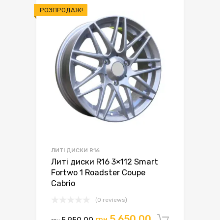
РОЗПРОДАЖ!
ЛИТІ ДИСКИ R16
Литі диски R16 3×112 Smart
Fortwo 1 Roadster Coupe
Cabrio
(0 reviews)
Оригінальна
Поточна
5,650.00
5,950.00
грн.