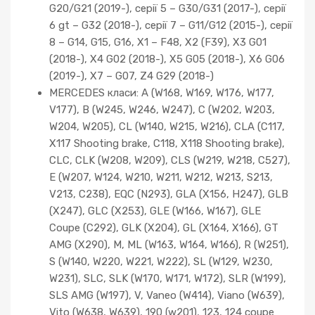
G20/G21 (2019-), серії 5 – G30/G31 (2017-), серії
6 gt – G32 (2018-), серії 7 – G11/G12 (2015-), серії
8 – G14, G15, G16, X1 – F48, X2 (F39), X3 G01
(2018-), X4 G02 (2018-), X5 G05 (2018-), X6 G06
(2019-), X7 – G07, Z4 G29 (2018-)
MERCEDES класи: A (W168, W169, W176, W177,
V177), B (W245, W246, W247), C (W202, W203,
W204, W205), CL (W140, W215, W216), CLA (C117,
X117 Shooting brake, C118, X118 Shooting brake),
CLC, CLK (W208, W209), CLS (W219, W218, C527),
E (W207, W124, W210, W211, W212, W213, S213,
V213, C238), EQC (N293), GLA (X156, H247), GLB
(X247), GLC (X253), GLE (W166, W167), GLE
Coupe (C292), GLK (X204), GL (X164, X166), GT
AMG (X290), M, ML (W163, W164, W166), R (W251),
S (W140, W220, W221, W222), SL (W129, W230,
W231), SLC, SLK (W170, W171, W172), SLR (W199),
SLS AMG (W197), V, Vaneo (W414), Viano (W639),
Vito (W638, W639), 190 (w201), 123, 124 coupe