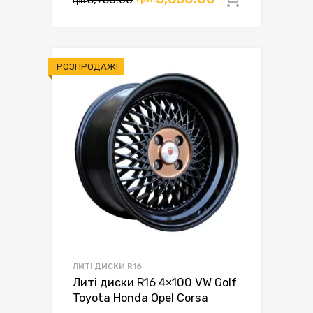
Додати 
грн.
ціна:
ціна:
грн.5,950.00.
грн.5,650.00.
РОЗПРОДАЖ!
ЛИТІ ДИСКИ R16
Литі диски R16 4×100 VW Golf
Toyota Honda Opel Corsa