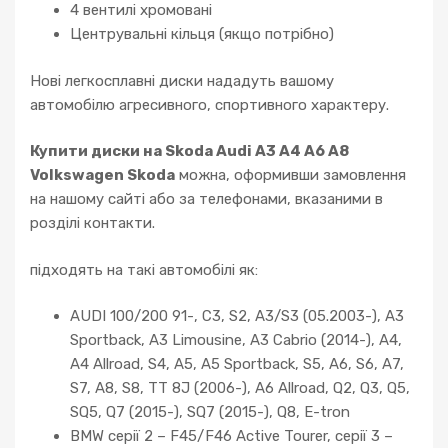
4 вентилі хромовані
Центрувальні кільця (якщо потрібно)
Нові легкосплавні диски нададуть вашому
автомобілю агресивного, спортивного характеру.
Купити диски на Skoda Audi A3 A4 A6 A8
Volkswagen Skoda
можна, оформивши замовлення
на нашому сайті або за телефонами, вказаними в
розділі контакти.
підходять на такі автомобілі як:
AUDI 100/200 91-, C3, S2, A3/S3 (05.2003-), A3
Sportback, A3 Limousine, A3 Cabrio (2014-), A4,
A4 Allroad, S4, A5, A5 Sportback, S5, A6, S6, A7,
S7, A8, S8, TT 8J (2006-), A6 Allroad, Q2, Q3, Q5,
SQ5, Q7 (2015-), SQ7 (2015-), Q8, E-tron
BMW серії 2 – F45/F46 Active Tourer, серії 3 –