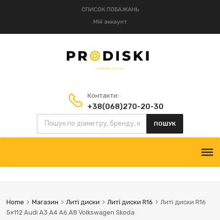
СПИСОК ПОБАЖАНЬ
Мій аккаунт
Контакти:
+38(068)270-20-30
Пошук товарів
+38(095)834-52-75
ПОШУК
Skip
to
content
Home
Магазин
Литі диски
Литі диски R16
Литі диски R16
5×112 Audi A3 A4 A6 A8 Volkswagen Skoda