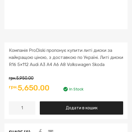
Компанія ProDiski пропонує купити литі диски за
найкращою ціною, з доставкою по Україні. Литі диски
R16 5×112 Audi A3 A4 A6 A8 Volkswagen Skoda
грн.
5,950.00
Оригінальна
Поточна
5,650.00
грн.
In Stock
ціна:
ціна:
Литі
Додати в кошик
грн.5,950.00.
грн.5,650.00.
диски
R16
5x112