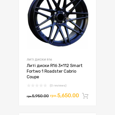
ЛИТІ ДИСКИ R16
Литі диски R16 3×112 Smart
Fortwo 1 Roadster Cabrio
Coupe
(0 reviews)
Оригінальна
Поточна
5,650.00
5,950.00
грн.
Додати 
грн.
ціна:
ціна:
грн.5,950.00.
грн.5,650.00.