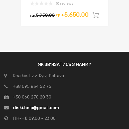
(0 reviews)
Оригінальна
Поточна
5,650.00
5,950.00
грн.
Додати 
грн.
ціна:
ціна:
грн.5,950.00.
грн.5,650.00.
ЯК ЗВ’ЯЗАТИСЬ З НАМИ?
Kharkiv, Lviv, Kyiv, Poltava
+38 095 834 52 75
+38 068 270 20 30
diski.help@gmail.com
ПН-НД 09:00 - 23:00