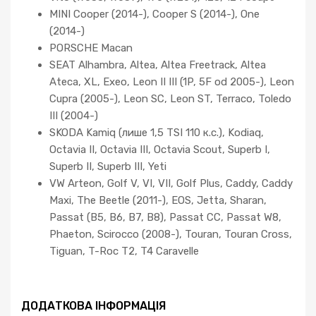
MINI Cooper (2014-), Cooper S (2014-), One
(2014-)
PORSCHE Macan
SEAT Alhambra, Altea, Altea Freetrack, Altea
Ateca, XL, Exeo, Leon II III (1P, 5F od 2005-), Leon
Cupra (2005-), Leon SC, Leon ST, Terraco, Toledo
III (2004-)
SKODA Kamiq (лише 1,5 TSI 110 к.с.), Kodiaq,
Octavia II, Octavia III, Octavia Scout, Superb I,
Superb II, Superb III, Yeti
VW Arteon, Golf V, VI, VII, Golf Plus, Caddy, Caddy
Maxi, The Beetle (2011-), EOS, Jetta, Sharan,
Passat (B5, B6, B7, B8), Passat CC, Passat W8,
Phaeton, Scirocco (2008-), Touran, Touran Cross,
Tiguan, T-Roc T2, T4 Caravelle
ДОДАТКОВА ІНФОРМАЦІЯ