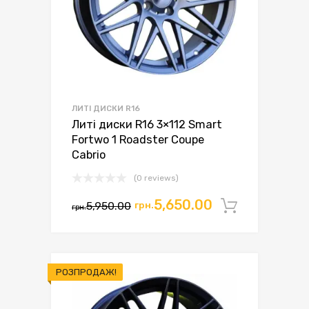
ЛИТІ ДИСКИ R16
Литі диски R16 3×112 Smart
Fortwo 1 Roadster Coupe
Cabrio
(0 reviews)
Оригінальна
Поточна
5,650.00
5,950.00
грн.
Додати 
грн.
ціна:
ціна:
грн.5,950.00.
грн.5,650.00.
РОЗПРОДАЖ!