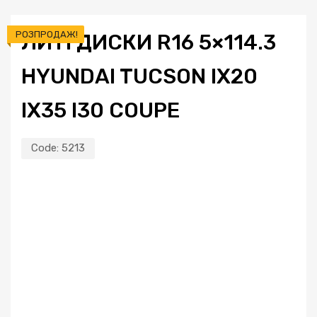
РОЗПРОДАЖ!
ЛИТІ ДИСКИ R16 5×114.3
HYUNDAI TUCSON IX20
IX35 I30 COUPE
Code:
5213