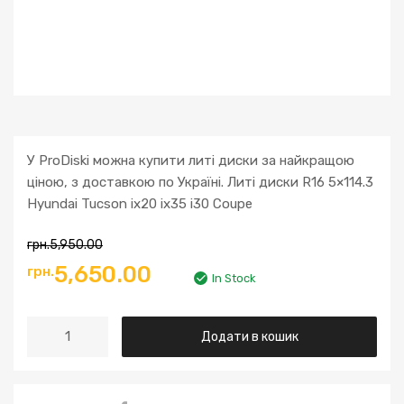
У ProDiski можна купити литі диски за найкращою
ціною, з доставкою по Україні. Литі диски R16 5×114.3
Hyundai Tucson ix20 ix35 i30 Coupe
грн.
5,950.00
Оригінальна
Поточна
5,650.00
грн.
In Stock
ціна:
ціна:
Литі
Додати в кошик
грн.5,950.00.
грн.5,650.00.
диски
R16
5x114.3