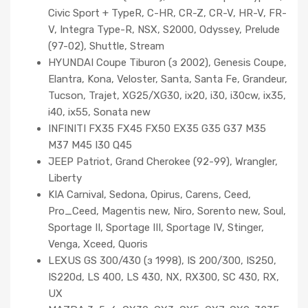
Civic Sport + TypeR, C-HR, CR-Z, CR-V, HR-V, FR-
V, Integra Type-R, NSX, S2000, Odyssey, Prelude
(97-02), Shuttle, Stream
HYUNDAI Coupe Tiburon (з 2002), Genesis Coupe,
Elantra, Kona, Veloster, Santa, Santa Fe, Grandeur,
Tucson, Trajet, XG25/XG30, ix20, i30, i30cw, ix35,
i40, ix55, Sonata new
INFINITI FX35 FX45 FX50 EX35 G35 G37 M35
M37 M45 I30 Q45
JEEP Patriot, Grand Cherokee (92-99), Wrangler,
Liberty
KIA Carnival, Sedona, Opirus, Carens, Ceed,
Pro_Ceed, Magentis new, Niro, Sorento new, Soul,
Sportage II, Sportage III, Sportage IV, Stinger,
Venga, Xceed, Quoris
LEXUS GS 300/430 (з 1998), IS 200/300, IS250,
IS220d, LS 400, LS 430, NX, RX300, SC 430, RX,
UX