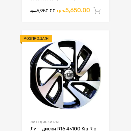
Оригінальна
Поточна
5,650.00
5,950.00
грн.
Додати 
грн.
ціна:
ціна:
грн.5,950.00.
грн.5,650.00.
РОЗПРОДАЖ!
ЛИТІ ДИСКИ R16
Литі диски R16 4×100 Kia Rio