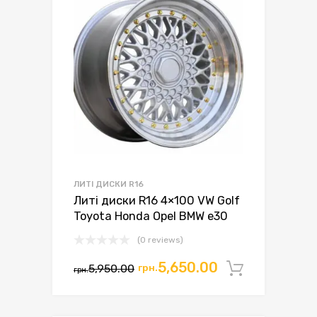
ЛИТІ ДИСКИ R16
Литі диски R16 4×100 VW Golf
Toyota Honda Opel BMW e30
(0 reviews)
Оригінальна
Поточна
5,650.00
5,950.00
грн.
Додати 
грн.
ціна:
ціна:
грн.5,950.00.
грн.5,650.00.