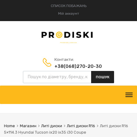
СПИСОК ПОБАЖАНЬ
Мій аккаунт
Контакти:
+38(068)270-20-30
Пошук товарів
+38(095)834-52-75
ПОШУК
Skip
to
content
Home
Магазин
Литі диски
Литі диски R16
Литі диски R16
5×114.3 Hyundai Tucson ix20 ix35 i30 Coupe