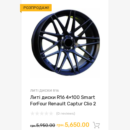
РОЗПРОДАЖ!
ЛИТІ ДИСКИ R16
Литі диски R16 4×100 Smart
ForFour Renault Captur Clio 2
(0 reviews)
Оригінальна
Поточна
5,650.00
5,950.00
грн.
Додати 
грн.