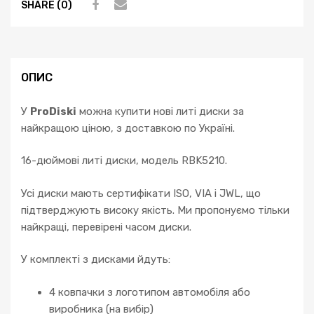
SHARE (0)
Hyundai
Tucson
ix20
ix35
i30
ОПИС
Coupe
кількість
У
ProDiski
можна купити нові литі диски за
найкращою ціною, з доставкою по Україні.
16-дюймові литі диски, модель RBK5210.
Усі диски мають сертифікати ISO, VIA і JWL, що
підтверджують високу якість. Ми пропонуємо тільки
найкращі, перевірені часом диски.
У комплекті з дисками йдуть:
4 ковпачки з логотипом автомобіля або
виробника (на вибір)