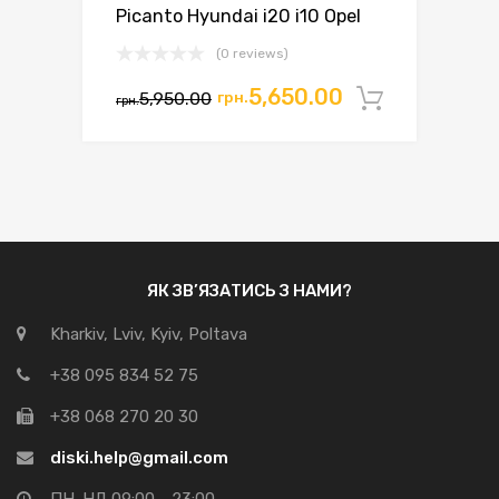
Picanto Hyundai i20 i10 Opel
(0 reviews)
Оригінальна
Поточна
5,650.00
5,950.00
грн.
Додати 
грн.
ціна:
ціна:
грн.5,950.00.
грн.5,650.00.
ЯК ЗВ’ЯЗАТИСЬ З НАМИ?
Kharkiv, Lviv, Kyiv, Poltava
+38 095 834 52 75
+38 068 270 20 30
diski.help@gmail.com
ПН-НД 09:00 - 23:00