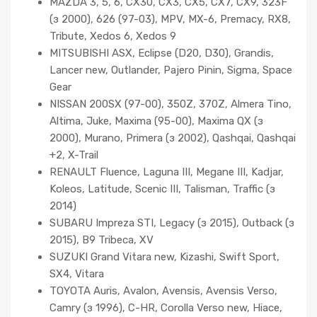
MAZDA 3, 5, 6, CX30, CX3, CX5, CX7, CX9, 323F
(з 2000), 626 (97-03), MPV, MX-6, Premacy, RX8,
Tribute, Xedos 6, Xedos 9
MITSUBISHI ASX, Eclipse (D20, D30), Grandis,
Lancer new, Outlander, Pajero Pinin, Sigma, Space
Gear
NISSAN 200SX (97-00), 350Z, 370Z, Almera Tino,
Altima, Juke, Maxima (95-00), Maxima QX (з
2000), Murano, Primera (з 2002), Qashqai, Qashqai
+2, X-Trail
RENAULT Fluence, Laguna III, Megane III, Kadjar,
Koleos, Latitude, Scenic III, Talisman, Traffic (з
2014)
SUBARU Impreza STI, Legacy (з 2015), Outback (з
2015), B9 Tribeca, XV
SUZUKI Grand Vitara new, Kizashi, Swift Sport,
SX4, Vitara
TOYOTA Auris, Avalon, Avensis, Avensis Verso,
Camry (з 1996), C-HR, Corolla Verso new, Hiace,