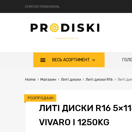
СПИСОК ПОБАЖАНЬ
Skip
ВЕСЬ АСОРТИМЕНТ
ГОЛ
to
content
Home
Магазин
Литі диски
Литі диски R16
Литі дис
РОЗПРОДАЖ!
ЛИТІ ДИСКИ R16 5×1
VIVARO I 1250KG