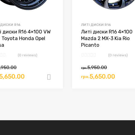
 ДИСКИ R16
ЛИТІ ДИСКИ R16
і диски R16 4×100 VW
Литі диски R16 4×100
f Toyota Honda Opel
Mazda 2 MX-3 Kia Rio
sa
Picanto
(0 reviews)
(0 reviews)
,950.00
5,950.00
грн.
игінальна
Поточна
Оригінальна
Поточ
5,650.00
5,650.00
грн.
ошик
Додати в кошик
а:
ціна:
ціна:
ціна:
.5,950.00.
грн.5,650.00.
грн.5,950.00.
грн.5,