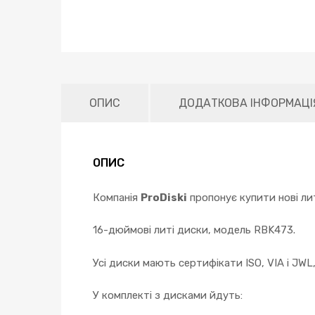
ОПИС
ДОДАТКОВА ІНФОРМАЦІ
ОПИС
Компанія
ProDiski
пропонує купити нові лит
16-дюймові литі диски, модель RBK473.
Усі диски мають сертифікати ISO, VIA і JWL
У комплекті з дисками йдуть: