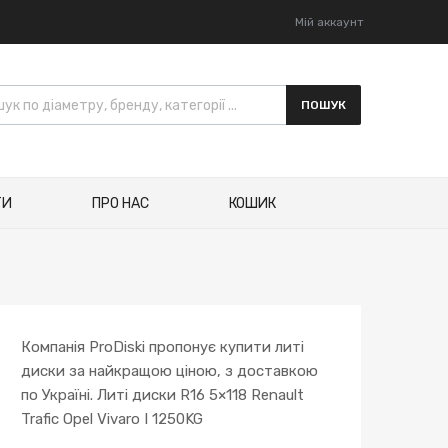
Мій аккаунт
к товарів
ПОШУК
ТИ
ПРО НАС
КОШИК
Компанія ProDiski пропонує купити литі
диски за найкращою ціною, з доставкою
по Україні. Литі диски R16 5×118 Renault
Trafic Opel Vivaro I 1250KG