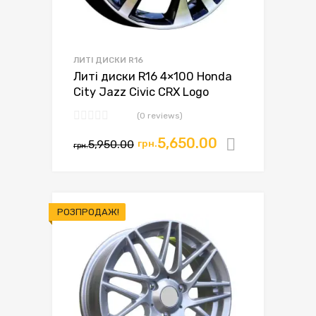
ЛИТІ ДИСКИ R16
Литі диски R16 4×100 Honda
City Jazz Civic CRX Logo
(0 reviews)
5,650.00
5,950.00
грн.
Додати в
грн.
РОЗПРОДАЖ!