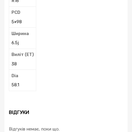
R16
PCD
5×98
Ширина
6.5j
Виліт (ЕТ)
38
Dia
58.1
ВІДГУКИ
Відгуків немає, поки що.