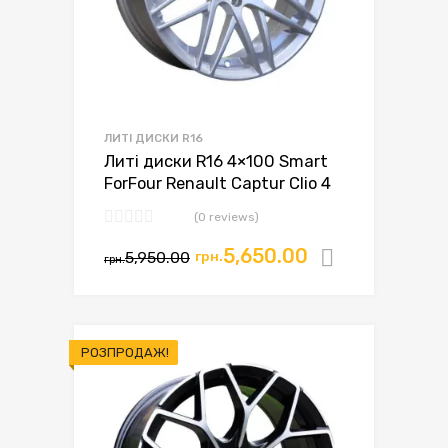
ЛИТІ ДИСКИ R16
Литі диски R16 4×100 Smart
ForFour Renault Captur Clio 4
(0 reviews)
5,650.00
5,950.00
грн.
Додати в
грн.
РОЗПРОДАЖ!