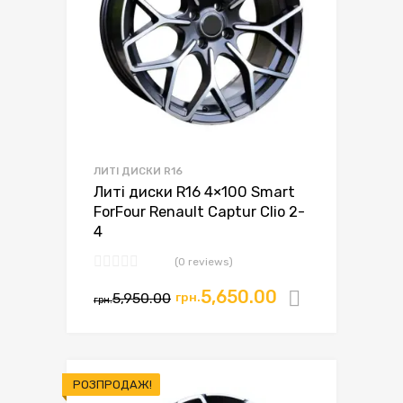
ЛИТІ ДИСКИ R16
Литі диски R16 4×100 Smart
ForFour Renault Captur Clio 2-
4
(0 reviews)
5,650.00
5,950.00
грн.
Додати в
грн.
РОЗПРОДАЖ!