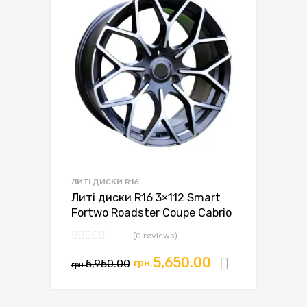
ЛИТІ ДИСКИ R16
Литі диски R16 3×112 Smart
Fortwo Roadster Coupe Cabrio
(0 reviews)
5,650.00
5,950.00
грн.
Додати в
грн.