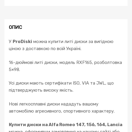
ОПИС
У
ProDiski
можна купити литі диски за вигідною
ціною з доставкою по всій Україні.
16-дюймові литі диски, модель RXF165, розболтовка
5×98.
Усі диски мають сертифікати ISO, VIA та JWL, що
підтверджують високу якість.
Нові легкосплавні диски нададуть вашому
автомобілю агресивного, спортивного характеру.
Купити диски на Alfa Romeo 147, 156, 164, Lancia
можна, оформивши замовлення на нашому сайті або