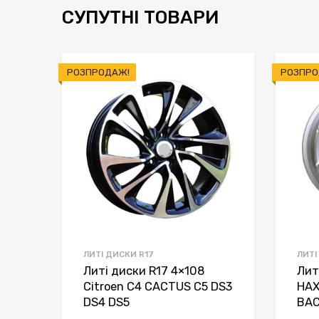
СУПУТНІ ТОВАРИ
РОЗПРОДАЖ!
РОЗПРО
ЛИТІ ДИСКИ R17
ЛИТІ
Литі диски R17 4×108
Лит
Citroen C4 CACTUS C5 DS3
HAX
DS4 DS5
BA