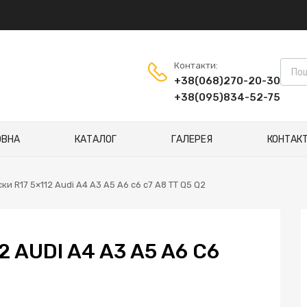
Пошу
Контакти:
+38(068)270-20-30
+38(095)834-52-75
ОВНА
КАТАЛОГ
ГАЛЕРЕЯ
КОНТАК
ски R17 5×112 Audi A4 A3 A5 A6 c6 c7 A8 TT Q5 Q2
2 AUDI A4 A3 A5 A6 C6