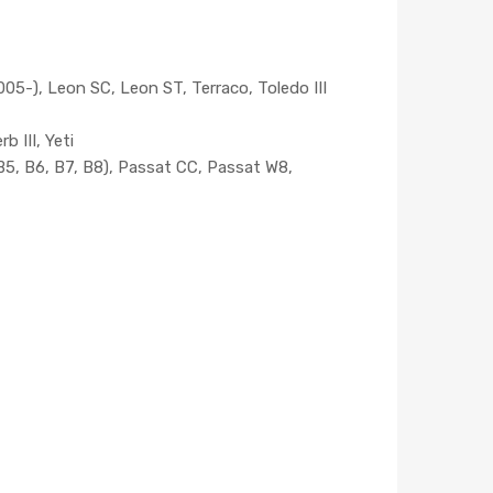
005-), Leon SC, Leon ST, Terraco, Toledo III
b III, Yeti
(B5, B6, B7, B8), Passat CC, Passat W8,