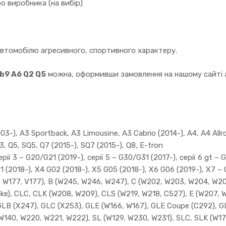
о виробника (на вибір)
автомобілю агресивного, спортивного характеру.
 b9 A6 Q2 Q5
можна, оформивши замовлення на нашому сайті а
3-), A3 Sportback, A3 Limousine, A3 Cabrio (2014-), A4, A4 Allro
3, Q5, SQ5, Q7 (2015-), SQ7 (2015-), Q8, E-tron
ії 3 – G20/G21 (2019-), серії 5 – G30/G31 (2017-), серії 6 gt – G3
01 (2018-), X4 G02 (2018-), X5 G05 (2018-), X6 G06 (2019-), X7 –
W177, V177), B (W245, W246, W247), C (W202, W203, W204, W205)
ake), CLC, CLK (W208, W209), CLS (W219, W218, C527), E (W207, 
GLB (X247), GLC (X253), GLE (W166, W167), GLE Coupe (C292), G
(W140, W220, W221, W222), SL (W129, W230, W231), SLC, SLK (W17