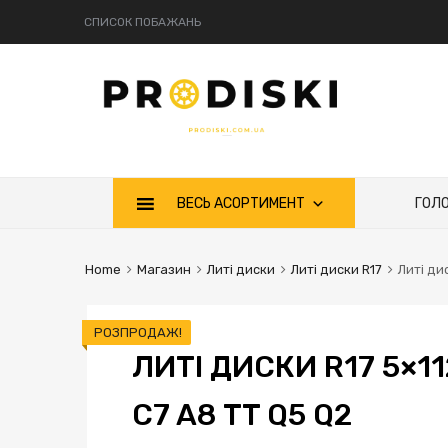
СПИСОК ПОБАЖАНЬ
Skip
ВЕСЬ АСОРТИМЕНТ
ГОЛ
to
content
Home
Магазин
Литі диски
Литі диски R17
Литі ди
РОЗПРОДАЖ!
ЛИТІ ДИСКИ R17 5×11
C7 A8 TT Q5 Q2