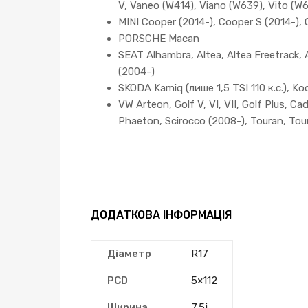
V, Vaneo (W414), Viano (W639), Vito (W
MINI Cooper (2014-), Cooper S (2014-), 
PORSCHE Macan
SEAT Alhambra, Altea, Altea Freetrack, A
(2004-)
SKODA Kamiq (лише 1,5 TSI 110 к.с.), Kodia
VW Arteon, Golf V, VI, VII, Golf Plus, C
Phaeton, Scirocco (2008-), Touran, Tou
ДОДАТКОВА ІНФОРМАЦІЯ
Діаметр
R17
PCD
5×112
Ширина
7.5j