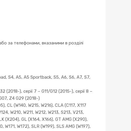
бо за телефонами, вказаними в розділі
ad, S4, A5, A5 Sportback, S5, A6, S6, A7, S7,
2 (2018-), серії 7 – G11/G12 (2015-), серії 8 –
 G07, Z4 G29 (2018-)
, CL (W140, W215, W216), CLA (C117, X117
W124, W210, W211, W212, W213, S213, V213,
LK (X204), GL (X164, X166), GT AMG (X290),
0, W171, W172), SLR (W199), SLS AMG (W197),