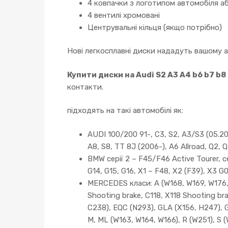
4 ковпачки з логотипом автомобіля аб
4 вентилі хромовані
Центрувальні кільця (якщо потрібно)
Нові легкосплавні диски нададуть вашому 
Купити диски на Audi S2 A3 A4 b6 b7 b8
контакти.
підходять на такі автомобілі як:
AUDI 100/200 91-, C3, S2, A3/S3 (05.200
A8, S8, TT 8J (2006-), A6 Allroad, Q2, Q
BMW серії 2 – F45/F46 Active Tourer, сер
G14, G15, G16, X1 – F48, X2 (F39), X3 G
MERCEDES класи: A (W168, W169, W176, 
Shooting brake, C118, X118 Shooting br
C238), EQC (N293), GLA (X156, H247), 
M, ML (W163, W164, W166), R (W251), S 