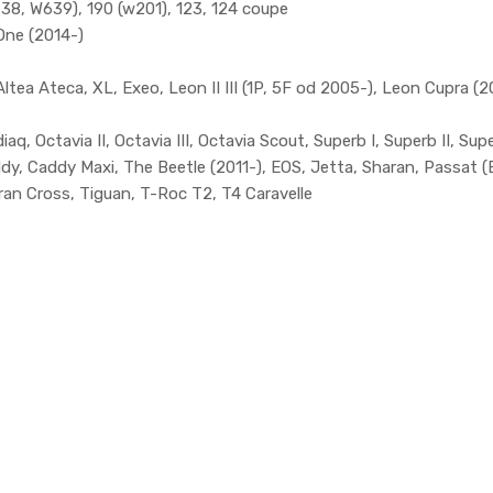
638, W639), 190 (w201), 123, 124 coupe
One (2014-)
ltea Ateca, XL, Exeo, Leon II III (1P, 5F od 2005-), Leon Cupra (2
q, Octavia II, Octavia III, Octavia Scout, Superb I, Superb II, Super
addy, Caddy Maxi, The Beetle (2011-), EOS, Jetta, Sharan, Passat 
ran Cross, Tiguan, T-Roc T2, T4 Caravelle