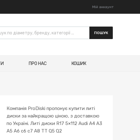
Мій аккаунт
к товарів
ПОШУК
ТИ
ПРО НАС
КОШИК
Компанія ProDiski пропонує купити литі
диски за найкращою ціною, з доставкою
по Україні. Литі диски R17 5×112 Audi A4 A3
A5 A6 c6 c7 A8 TT Q5 Q2