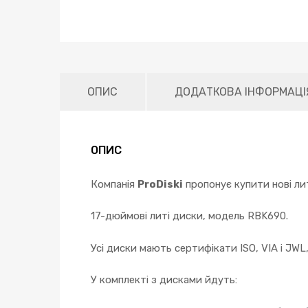
ОПИС
ДОДАТКОВА ІНФОРМАЦІ
ОПИС
Компанія
ProDiski
пропонує купити нові лит
17-дюймові литі диски, модель RBK690.
Усі диски мають сертифікати ISO, VIA і JWL
У комплекті з дисками йдуть: