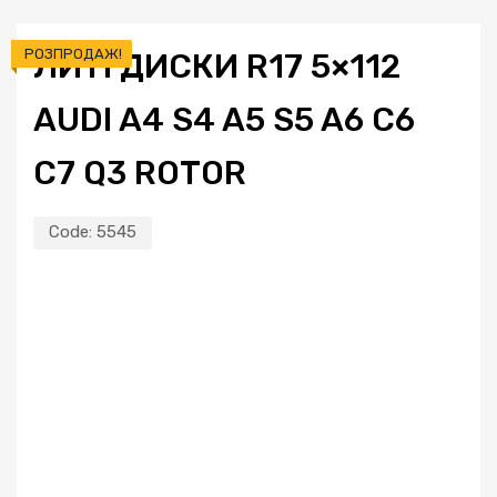
РОЗПРОДАЖ!
ЛИТІ ДИСКИ R17 5×112
AUDI A4 S4 A5 S5 A6 C6
C7 Q3 ROTOR
Code:
5545