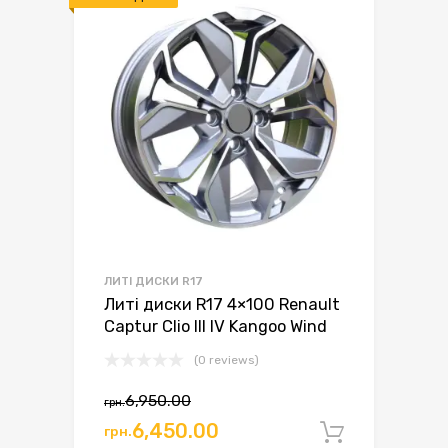
ЛИТІ ДИСКИ R17
Литі диски R17 4×100 Renault
Captur Clio III IV Kangoo Wind
(0 reviews)
6,950.00
грн.
Оригінальна
Поточна
6,450.00
грн.
Додати 