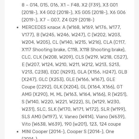
8 – G14, G15, G16, X1 – F48, X2 (F39), X3 G01
(2018-), X4 G02 (2018-), X5 G05 (2018-), X6 G06
(2019-), X7 – G07, Z4 G29 (2018-)
MERCEDES класи: A (W168, W169, W176, W177,
V177), B (W245, W246, W247), C (W202, W203,
W204, W205), CL (W140, W215, W216), CLA (C117,
X117 Shooting brake, C118, X118 Shooting brake),
CLC, CLK (W208, W209), CLS (W219, W218, C527),
E (W207, W124, W210, W211, W212, W213, S213,
V213, C238), EQC (N293), GLA (X156, H247), GLB
(X247), GLC (X253), GLE (W166, W167), GLE
Coupe (C292), GLK (X204), GL (X164, X166), GT
AMG (X290), M, ML (W163, W164, W166), R (W251),
S (W140, W220, W221, W222), SL (W129, W230,
W231), SLC, SLK (W170, W171, W172), SLR (W199),
SLS AMG (W197), V, Vaneo (W414), Viano (W639),
Vito (W638, W639), 190 (w201), 123, 124 coupe
MINI Cooper (2014-), Cooper S (2014-), One
(2014-)