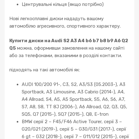
Центрувальні кільця (якщо потрібно)
Нові легкосплавні диски нададуть вашому
автомобілю агресивного, спортивного характеру.
Купити диски на Audi S2 A3 A4 b6 b7 b8 b9 A6 Q2
Q5
можна, оформивши замовлення на нашому сайті
або за телефонами, вказаними в розділі контакти.
підходять на такі автомобілі як:
AUDI 100/200 91-, C3, S2, A3/S3 (05.2003-), A3
Sportback, A3 Limousine, A3 Cabrio (2014-), A4,
A4 Allroad, S4, A5, A5 Sportback, S5, A6, S6, A7,
S7, A8, S8, TT 8J (2006-), A6 Allroad, Q2, Q3, Q5,
SQ5, Q7 (2015-), SQ7 (2015-), Q8, E-tron
BMW серії 2 – F45/F46 Active Tourer, серії 3 –
G20/G21 (2019-), серії 5 – G30/G31 (2017-), серії
6 gt – G32 (2018-), серії 7 – G11/G12 (2015-), серії