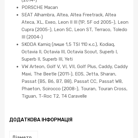
PORSCHE Macan
SEAT Alhambra, Altea, Altea Freetrack, Altea
Ateca, XL, Exeo, Leon II III (1P, 5F od 2005-), Leon
Cupra (2005-), Leon SC, Leon ST, Terraco, Toledo
III (2004-)
SKODA Kamiq (лише 1,5 TSI 110 к.с.), Kodiaq,
Octavia II, Octavia III, Octavia Scout, Superb I,
Superb II, Superb III, Yeti
VW Arteon, Golf V, VI, VII, Golf Plus, Caddy, Caddy
Maxi, The Beetle (2011-), EOS, Jetta, Sharan,
Passat (B5, B6, B7, B8), Passat CC, Passat W8,
Phaeton, Scirocco (2008-), Touran, Touran Cross,
Tiguan, T-Roc T2, T4 Caravelle
ДОДАТКОВА ІНФОРМАЦІЯ
Діаметр