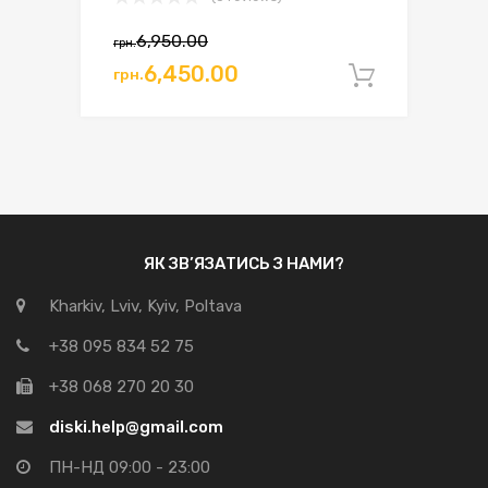
6,950.00
грн.
Оригінальна
Поточна
6,450.00
грн.
Додати 
ціна:
ціна:
грн.6,950.00.
грн.6,450.00.
ЯК ЗВ’ЯЗАТИСЬ З НАМИ?
Kharkiv, Lviv, Kyiv, Poltava
+38 095 834 52 75
+38 068 270 20 30
diski.help@gmail.com
ПН-НД 09:00 - 23:00