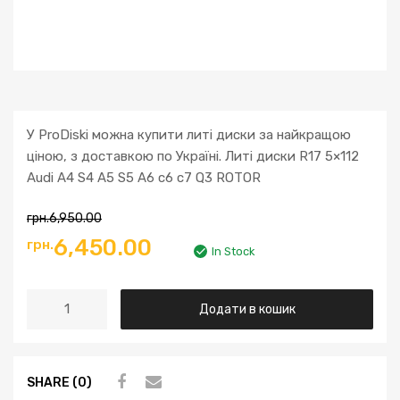
У ProDiski можна купити литі диски за найкращою
ціною, з доставкою по Україні. Литі диски R17 5×112
Audi A4 S4 A5 S5 A6 c6 c7 Q3 ROTOR
грн.
6,950.00
Оригінальна
Поточна
6,450.00
грн.
In Stock
ціна:
ціна:
Литі
Додати в кошик
грн.6,950.00.
грн.6,450.00.
диски
R17
5x112
SHARE (0)
Audi