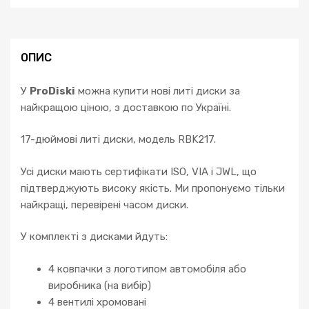
A4
S4
A5
S5
ОПИС
A6
c6
У
ProDiski
можна купити нові литі диски за
c7
найкращою ціною, з доставкою по Україні.
Q3
ROTOR
17-дюймові литі диски, модель RBK217.
кількість
Усі диски мають сертифікати ISO, VIA і JWL, що
підтверджують високу якість. Ми пропонуємо тільки
найкращі, перевірені часом диски.
У комплекті з дисками йдуть:
4 ковпачки з логотипом автомобіля або
виробника (на вибір)
4 вентилі хромовані