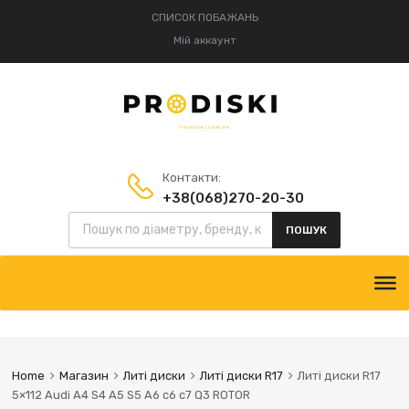
СПИСОК ПОБАЖАНЬ
Мій аккаунт
Контакти:
+38(068)270-20-30
Пошук товарів
+38(095)834-52-75
ПОШУК
Skip
to
content
Home
Магазин
Литі диски
Литі диски R17
Литі диски R17
5×112 Audi A4 S4 A5 S5 A6 c6 c7 Q3 ROTOR