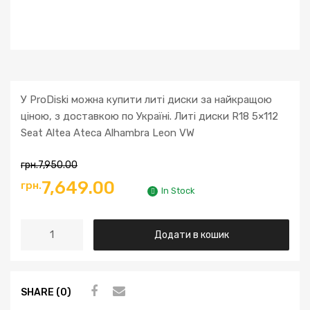
У ProDiski можна купити литі диски за найкращою
ціною, з доставкою по Україні. Литі диски R18 5×112
Seat Altea Ateca Alhambra Leon VW
грн.
7,950.00
Оригінальна
Поточна
7,649.00
грн.
In Stock
ціна:
ціна:
Литі
Додати в кошик
грн.7,950.00.
грн.7,649.00.
диски
R18
5x112
SHARE (0)
Seat