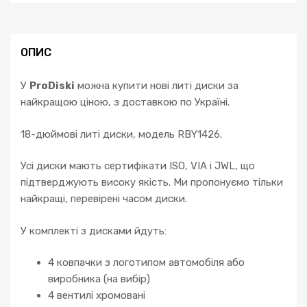
Altea
Ateca
Alhambra
Leon
ОПИС
VW
кількість
У
ProDiski
можна купити нові литі диски за
найкращою ціною, з доставкою по Україні.
18-дюймові литі диски, модель RBY1426.
Усі диски мають сертифікати ISO, VIA і JWL, що
підтверджують високу якість. Ми пропонуємо тільки
найкращі, перевірені часом диски.
У комплекті з дисками йдуть:
4 ковпачки з логотипом автомобіля або
виробника (на вибір)
4 вентилі хромовані