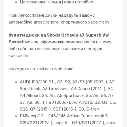
Центрувальні кільця (якщо потрібно)
Нові легкосплавні диски нададуть вашому
автомобілю агресивного, спортивного характеру.
Купити диски на Skoda Octavia a7 Superb VW
Passat
можна, оформивши замовлення на нашому
сайті або за телефонами, вказаними в розділі
контакти.
підходять на такі автомобілі як:
AUDI 100/200 91-, C3, S2, A3/S3 (05.2003-), A3
Sportback, A3 Limousine, A3 Cabrio (2014-), A4,
A4 Allroad, S4, A5, A5 Sportback, S5, A6, S6, A7,
S7, A8, S8, TT 8J (2006-), A6 Allroad, Q2, Q3, Q5,
SQ5, Q7 (2015-), SQ7 (2015-), Q8, E-tron
BMW серії 2 – F45/F46 Active Tourer, серії 3 –
G20/G21 (2019-), серії 5 – G30/G31 (2017-), серії