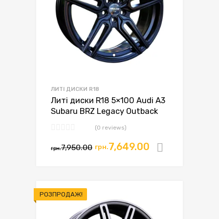
ЛИТІ ДИСКИ R18
Литі диски R18 5×100 Audi A3
Subaru BRZ Legacy Outback
(0 reviews)
Оригінальна
Поточна
7,649.00
7,950.00
грн.
Додати в
грн.
ціна:
ціна:
грн.7,950.00.
грн.7,649.00.
РОЗПРОДАЖ!