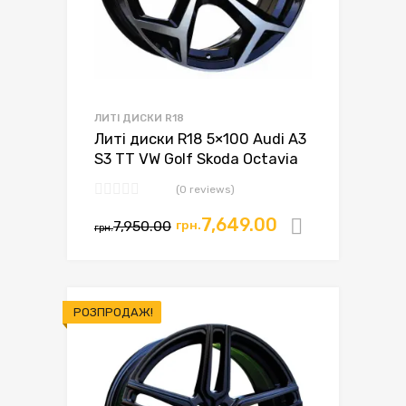
ЛИТІ ДИСКИ R18
Литі диски R18 5×100 Audi A3
S3 TT VW Golf Skoda Octavia
(0 reviews)
Оригінальна
Поточна
7,649.00
7,950.00
грн.
Додати в
грн.
ціна:
ціна:
грн.7,950.00.
грн.7,649.00.
РОЗПРОДАЖ!