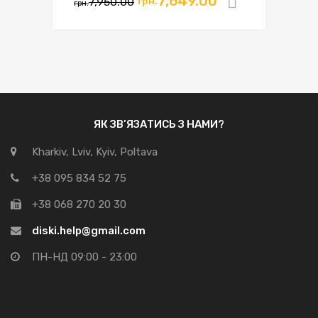
Оригінальна
Поточна
7,649.00
7,950.00
грн.
Додати в
грн.
ціна:
ціна:
грн.7,950.00.
грн.7,649.00.
ЯК ЗВ’ЯЗАТИСЬ З НАМИ?
Kharkiv, Lviv, Kyiv, Poltava
+38 095 834 52 75
+38 068 270 20 30
diski.help@gmail.com
ПН-НД 09:00 - 23:00