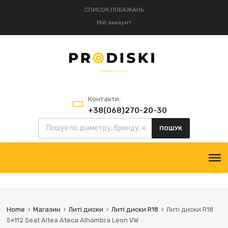
СПИСОК ПОБАЖАНЬ
Мій аккаунт
Контакти:
+38(068)270-20-30
Пошук товарів
+38(095)834-52-75
ПОШУК
Skip
to
content
Home
Магазин
Литі диски
Литі диски R18
Литі диски R18
5×112 Seat Altea Ateca Alhambra Leon VW