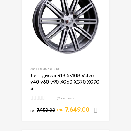
ЛИТІ ДИСКИ R18
Литі диски R18 5×108 Volvo
v40 v60 v90 XC60 XC70 XC90
S
(0 reviews)
Оригінальна
Поточна
7,649.00
7,950.00
грн.
Додати в
грн.
ціна:
ціна:
грн.7,950.00.
грн.7,649.00.