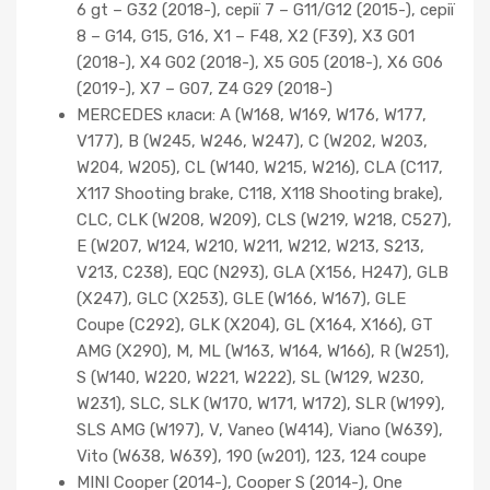
6 gt – G32 (2018-), серії 7 – G11/G12 (2015-), серії
8 – G14, G15, G16, X1 – F48, X2 (F39), X3 G01
(2018-), X4 G02 (2018-), X5 G05 (2018-), X6 G06
(2019-), X7 – G07, Z4 G29 (2018-)
MERCEDES класи: A (W168, W169, W176, W177,
V177), B (W245, W246, W247), C (W202, W203,
W204, W205), CL (W140, W215, W216), CLA (C117,
X117 Shooting brake, C118, X118 Shooting brake),
CLC, CLK (W208, W209), CLS (W219, W218, C527),
E (W207, W124, W210, W211, W212, W213, S213,
V213, C238), EQC (N293), GLA (X156, H247), GLB
(X247), GLC (X253), GLE (W166, W167), GLE
Coupe (C292), GLK (X204), GL (X164, X166), GT
AMG (X290), M, ML (W163, W164, W166), R (W251),
S (W140, W220, W221, W222), SL (W129, W230,
W231), SLC, SLK (W170, W171, W172), SLR (W199),
SLS AMG (W197), V, Vaneo (W414), Viano (W639),
Vito (W638, W639), 190 (w201), 123, 124 coupe
MINI Cooper (2014-), Cooper S (2014-), One