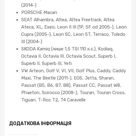
(2014-)
PORSCHE Macan
SEAT Alhambra, Altea, Altea Freetrack, Altea
Ateca, XL, Exeo, Leon II III (1P, 5F od 2005-), Leon
Cupra (2005-), Leon SC, Leon ST, Terraco, Toledo
III (2004-)
SKODA Kamiq (лише 1,5 TSI 110 к.с.), Kodiaq,
Octavia II, Octavia III, Octavia Scout, Superb I,
Superb II, Superb III, Yeti
VW Arteon, Golf V, VI, VII, Golf Plus, Caddy, Caddy
Maxi, The Beetle (2011-), EOS, Jetta, Sharan,
Passat (B5, B6, B7, B8), Passat CC, Passat W8,
Phaeton, Scirocco (2008-), Touran, Touran Cross,
Tiguan, T-Roc T2, T4 Caravelle
ДОДАТКОВА ІНФОРМАЦІЯ