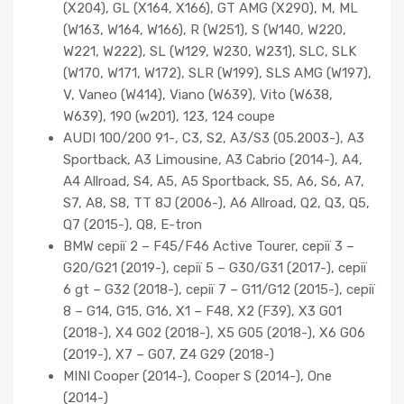
(X204), GL (X164, X166), GT AMG (X290), M, ML
(W163, W164, W166), R (W251), S (W140, W220,
W221, W222), SL (W129, W230, W231), SLC, SLK
(W170, W171, W172), SLR (W199), SLS AMG (W197),
V, Vaneo (W414), Viano (W639), Vito (W638,
W639), 190 (w201), 123, 124 coupe
AUDI 100/200 91-, C3, S2, A3/S3 (05.2003-), A3
Sportback, A3 Limousine, A3 Cabrio (2014-), A4,
A4 Allroad, S4, A5, A5 Sportback, S5, A6, S6, A7,
S7, A8, S8, TT 8J (2006-), A6 Allroad, Q2, Q3, Q5,
Q7 (2015-), Q8, E-tron
BMW серії 2 – F45/F46 Active Tourer, серії 3 –
G20/G21 (2019-), серії 5 – G30/G31 (2017-), серії
6 gt – G32 (2018-), серії 7 – G11/G12 (2015-), серії
8 – G14, G15, G16, X1 – F48, X2 (F39), X3 G01
(2018-), X4 G02 (2018-), X5 G05 (2018-), X6 G06
(2019-), X7 – G07, Z4 G29 (2018-)
MINI Cooper (2014-), Cooper S (2014-), One
(2014-)