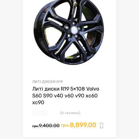
ЛИТІ ДИСКИ R19
Литі диски R19 5×108 Volvo
S60 S90 v40 v60 v90 xc60
xc90
(0 reviews)
Оригінальна
Поточна
8,899.00
9,400.00
грн.
Додати в
грн.
ціна:
ціна: