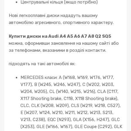
Центрувальні кільця (якщо потрібно)
Нові легкосплавні диски нададуть вашому
автомобілю агресивного, спортивного характеру.
Купити диски на Audi A4 A5 A6 A7 A8 Q2 SQ5
можна, оформивши замовлення на нашому сайті або
за телефонами, вказаними в розділі контакти.
підходять на такі автомобілі як:
MERCEDES класи: A (W168, W169, W176, W177,
V177), B (W245, W246, W247), C (W202, W203,
W204, W205), CL (W140, W215, W216), CLA (C117,
X117 Shooting brake, C118, X118 Shooting brake),
CLC, CLK (W208, W209), CLS (W219, W218, C527),
E (W207, W124, W210, W211, W212, W213, S213,
V213, C238), EQC (N293), GLA (X156, H247), GLC
(X253), GLE (W166, W167), GLE Coupe (C292), GLK