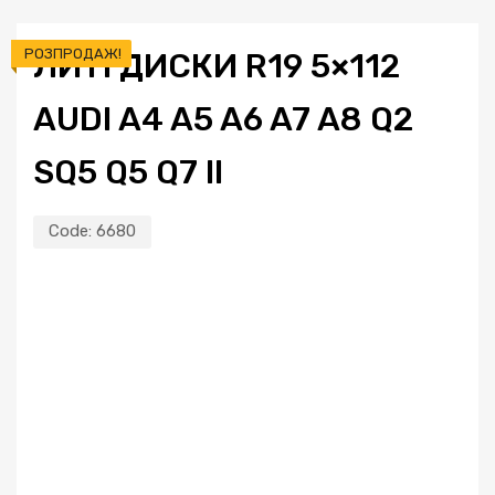
РОЗПРОДАЖ!
ЛИТІ ДИСКИ R19 5×112
AUDI A4 A5 A6 A7 A8 Q2
SQ5 Q5 Q7 II
Code:
6680