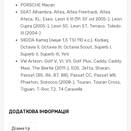
PORSCHE Macan
SEAT Alhambra, Altea, Altea Freetrack, Altea
Ateca, XL, Exeo, Leon II III (1P, 5F od 2005-), Leon
Cupra (2005-), Leon SC, Leon ST, Terraco, Toledo
III (2004-)
SKODA Kamiq (лише 1,5 TSI 110 к.с.), Kodiaq,
Octavia II, Octavia III, Octavia Scout, Superb I,
Superb II, Superb III, Yeti
VW Arteon, Golf V, VI, VII, Golf Plus, Caddy, Caddy
Maxi, The Beetle (2011-), EOS, Jetta, Sharan,
Passat (B5, B6, B7, B8), Passat CC, Passat W8,
Phaeton, Scirocco (2008-), Touran, Touran Cross,
Tiguan, T-Roc T2, T4 Caravelle
ДОДАТКОВА ІНФОРМАЦІЯ
Діаметр