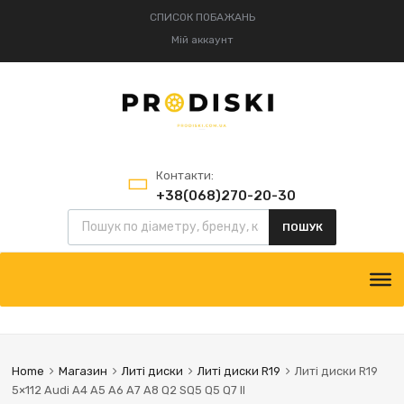
СПИСОК ПОБАЖАНЬ
Мій аккаунт
Контакти:
+38(068)270-20-30
Пошук товарів
+38(095)834-52-75
ПОШУК
Skip
to
content
Home
Магазин
Литі диски
Литі диски R19
Литі диски R19
5×112 Audi A4 A5 A6 A7 A8 Q2 SQ5 Q5 Q7 II