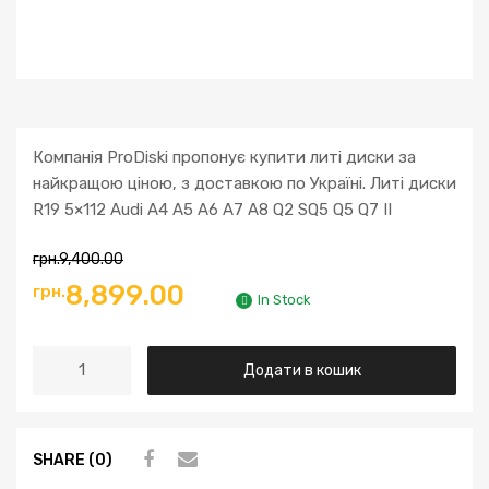
Компанія ProDiski пропонує купити литі диски за
найкращою ціною, з доставкою по Україні. Литі диски
R19 5×112 Audi A4 A5 A6 A7 A8 Q2 SQ5 Q5 Q7 II
грн.
9,400.00
Оригінальна
Поточна
8,899.00
грн.
In Stock
ціна:
ціна:
Литі
Додати в кошик
грн.9,400.00.
грн.8,899.00.
диски
R19
5x112
SHARE (0)
Audi
A4