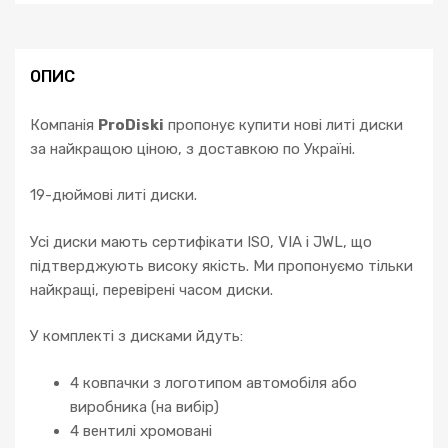
A5
A6
A7
ОПИС
A8
Q2
Компанія
ProDiski
пропонує купити нові литі диски
SQ5
за найкращою ціною, з доставкою по Україні.
Q5
Q7
19-дюймові литі диски.
II
кількість
Усі диски мають сертифікати ISO, VIA і JWL, що
підтверджують високу якість. Ми пропонуємо тільки
найкращі, перевірені часом диски.
У комплекті з дисками йдуть:
4 ковпачки з логотипом автомобіля або
виробника (на вибір)
4 вентилі хромовані