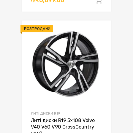
8,899.00
Додати 
грн.9,400.00.
грн.8,899.00.
РОЗПРОДАЖ!
ЛИТІ ДИСКИ R19
Литі диски R19 5×108 Volvo
V40 V60 V90 CrossCountry