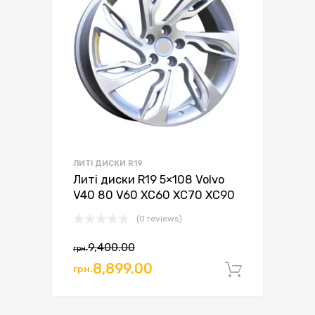
ЛИТІ ДИСКИ R19
Литі диски R19 5×108 Volvo
V40 80 V60 XC60 XC70 XC90
(0 reviews)
Оригінальна
Поточна
9,400.00
грн.
ціна:
ціна:
8,899.00
грн.
Додати 
грн.9,400.00.
грн.8,899.00.