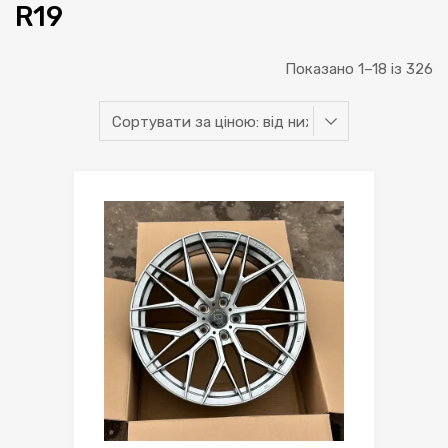
R19
С
Показано 1–18 із 326
за
ці
ві
н
д
н