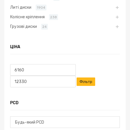
Литі диски
1904
Колісне кріплення
238
Грузові диски
24
ЦІНА
Мінімальна
Найбільша
ціна
ціна
Фільтр
PCD