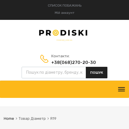
СПИСОК ПОБАЖАНЬ
Мій аккаунт
Контакти:
+38(068)270-20-30
Пошук товарів
+38(095)834-52-75
ПОШУК
Skip
to
content
Home
Товар Діаметр
R19