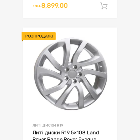
ціна:
ціна:
8,899.00
грн.
Додати 
грн.9,400.00.
грн.8,899.00.
РОЗПРОДАЖ!
ЛИТІ ДИСКИ R19
Литі диски R19 5×108 Land
Rover Range Rover Evoque