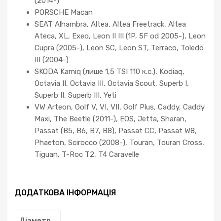
(2014-)
PORSCHE Macan
SEAT Alhambra, Altea, Altea Freetrack, Altea
Ateca, XL, Exeo, Leon II III (1P, 5F od 2005-), Leon
Cupra (2005-), Leon SC, Leon ST, Terraco, Toledo
III (2004-)
SKODA Kamiq (лише 1,5 TSI 110 к.с.), Kodiaq,
Octavia II, Octavia III, Octavia Scout, Superb I,
Superb II, Superb III, Yeti
VW Arteon, Golf V, VI, VII, Golf Plus, Caddy, Caddy
Maxi, The Beetle (2011-), EOS, Jetta, Sharan,
Passat (B5, B6, B7, B8), Passat CC, Passat W8,
Phaeton, Scirocco (2008-), Touran, Touran Cross,
Tiguan, T-Roc T2, T4 Caravelle
ДОДАТКОВА ІНФОРМАЦІЯ
Діаметр