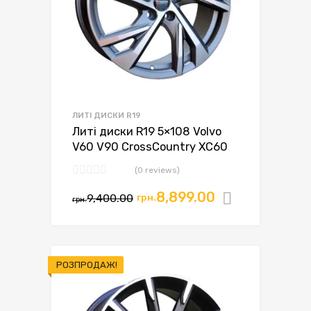
ЛИТІ ДИСКИ R19
Литі диски R19 5×108 Volvo
V60 V90 CrossCountry XC60
(0 reviews)
8,899.00
9,400.00
грн.
Додати в
грн.
РОЗПРОДАЖ!