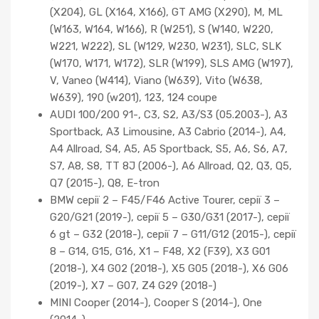
(X204), GL (X164, X166), GT AMG (X290), M, ML
(W163, W164, W166), R (W251), S (W140, W220,
W221, W222), SL (W129, W230, W231), SLC, SLK
(W170, W171, W172), SLR (W199), SLS AMG (W197),
V, Vaneo (W414), Viano (W639), Vito (W638,
W639), 190 (w201), 123, 124 coupe
AUDI 100/200 91-, C3, S2, A3/S3 (05.2003-), A3
Sportback, A3 Limousine, A3 Cabrio (2014-), A4,
A4 Allroad, S4, A5, A5 Sportback, S5, A6, S6, A7,
S7, A8, S8, TT 8J (2006-), A6 Allroad, Q2, Q3, Q5,
Q7 (2015-), Q8, E-tron
BMW серії 2 – F45/F46 Active Tourer, серії 3 –
G20/G21 (2019-), серії 5 – G30/G31 (2017-), серії
6 gt – G32 (2018-), серії 7 – G11/G12 (2015-), серії
8 – G14, G15, G16, X1 – F48, X2 (F39), X3 G01
(2018-), X4 G02 (2018-), X5 G05 (2018-), X6 G06
(2019-), X7 – G07, Z4 G29 (2018-)
MINI Cooper (2014-), Cooper S (2014-), One