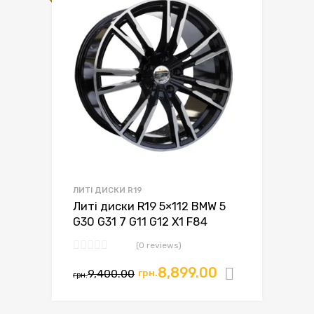
ЛИТІ ДИСКИ R19
Литі диски R19 5×112 BMW 5
G30 G31 7 G11 G12 X1 F84
(0 reviews)
8,899.00
9,400.00
грн.
Додати в
грн.