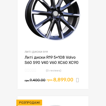
ЛИТІ ДИСКИ R19
Литі диски R19 5×108 Volvo
S60 S90 V40 V60 XC60 XC90
(0 reviews)
8,899.00
9,400.00
грн.
Додати в
грн.
РОЗПРОДАЖ!