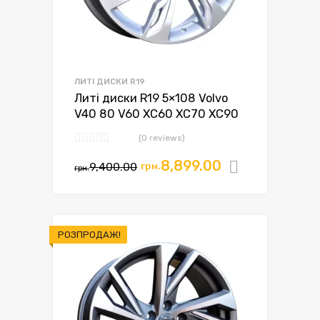
ЛИТІ ДИСКИ R19
Литі диски R19 5×108 Volvo
V40 80 V60 XC60 XC70 XC90
(0 reviews)
8,899.00
9,400.00
грн.
Додати в
грн.
РОЗПРОДАЖ!