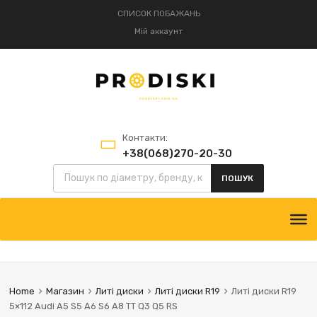
СПИСОК ПОБАЖАНЬ
Мій аккаунт
Контакти:
+38(068)270-20-30
+38(095)834-52-75
ПОШУК
Home
Магазин
Литі диски
Литі диски R19
Литі диски R19
5×112 Audi A5 S5 A6 S6 A8 TT Q3 Q5 RS