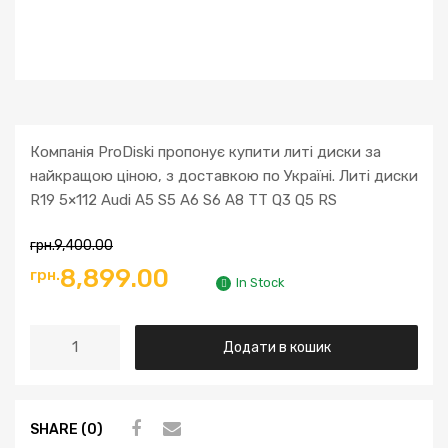
Компанія ProDiski пропонує купити литі диски за
найкращою ціною, з доставкою по Україні. Литі диски
R19 5×112 Audi A5 S5 A6 S6 A8 TT Q3 Q5 RS
грн.
9,400.00
8,899.00
грн.
In Stock
Додати в кошик
SHARE (0)