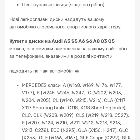
Центрувальні кільця (якщо потрібно)
Нові легкосплавні диски нададуть вашому
автомобілю агресивного, спортивного характеру.
Купити диски на Audi A5 S5 A6 S6 A8 Q3 Q5
можна, оформивши замовлення на нашому сайті або
за телефонами, вказаними в розділі контакти.
підходять на такі автомобілі як:
MERCEDES класи: A (W168, W169, W176, W177,
V177), B (W245, W246, W247), C (W202, W203,
W204, W205), CL (W140, W215, W216), CLA (C117,
X117 Shooting brake, C118, X118 Shooting brake),
CLC, CLK (W208, W209), CLS (W219, W218, C527),
E (W207, W124, W210, W211, W212, W213, S213,
V213, C238), EQC (N293), GLA (X156, H247), GLC
(X253), GLE (W166, W167), GLE Coupe (C292), GLK