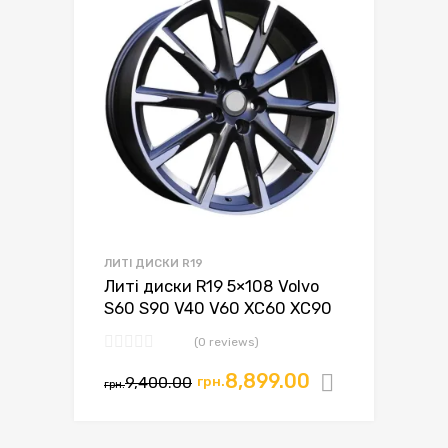
ЛИТІ ДИСКИ R19
Литі диски R19 5×108 Volvo
S60 S90 V40 V60 XC60 XC90
(0 reviews)
8,899.00
9,400.00
грн.
Додати в
грн.