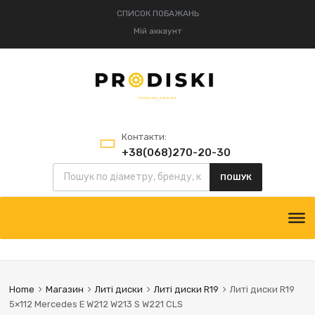
СПИСОК ПОБАЖАНЬ
Мій аккаунт
Контакти:
+38(068)270-20-30
+38(095)834-52-75
ПОШУК
Home
Магазин
Литі диски
Литі диски R19
Литі диски R19
5×112 Mercedes E W212 W213 S W221 CLS