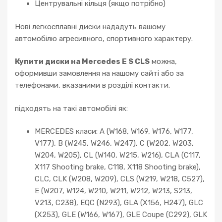
Центрувальні кільця (якщо потрібно)
Нові легкосплавні диски нададуть вашому
автомобілю агресивного, спортивного характеру.
Купити диски на Mercedes E S CLS
можна,
оформивши замовлення на нашому сайті або за
телефонами, вказаними в розділі контакти.
підходять на такі автомобілі як:
MERCEDES класи: A (W168, W169, W176, W177,
V177), B (W245, W246, W247), C (W202, W203,
W204, W205), CL (W140, W215, W216), CLA (C117,
X117 Shooting brake, C118, X118 Shooting brake),
CLC, CLK (W208, W209), CLS (W219, W218, C527),
E (W207, W124, W210, W211, W212, W213, S213,
V213, C238), EQC (N293), GLA (X156, H247), GLC
(X253), GLE (W166, W167), GLE Coupe (C292), GLK