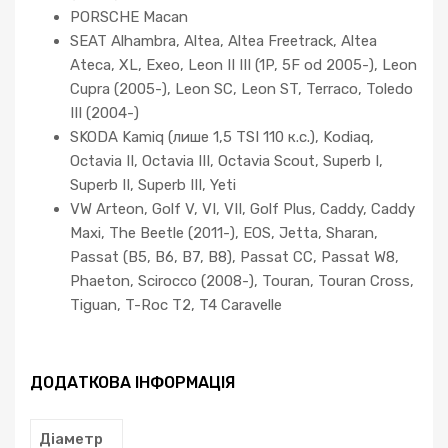
PORSCHE Macan
SEAT Alhambra, Altea, Altea Freetrack, Altea
Ateca, XL, Exeo, Leon II III (1P, 5F od 2005-), Leon
Cupra (2005-), Leon SC, Leon ST, Terraco, Toledo
III (2004-)
SKODA Kamiq (лише 1,5 TSI 110 к.с.), Kodiaq,
Octavia II, Octavia III, Octavia Scout, Superb I,
Superb II, Superb III, Yeti
VW Arteon, Golf V, VI, VII, Golf Plus, Caddy, Caddy
Maxi, The Beetle (2011-), EOS, Jetta, Sharan,
Passat (B5, B6, B7, B8), Passat CC, Passat W8,
Phaeton, Scirocco (2008-), Touran, Touran Cross,
Tiguan, T-Roc T2, T4 Caravelle
ДОДАТКОВА ІНФОРМАЦІЯ
Діаметр