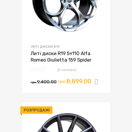
ЛИТІ ДИСКИ R19
Литі диски R19 5×110 Alfa
Romeo Giulietta 159 Spider
(0 reviews)
8,899.00
9,400.00
грн.
Додати в
грн.
РОЗПРОДАЖ!