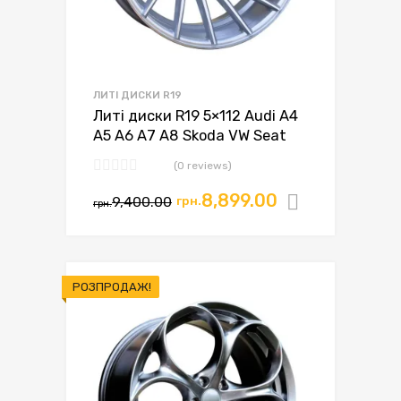
ЛИТІ ДИСКИ R19
Литі диски R19 5×112 Audi A4
A5 A6 A7 A8 Skoda VW Seat
(0 reviews)
8,899.00
9,400.00
грн.
Додати в
грн.
РОЗПРОДАЖ!