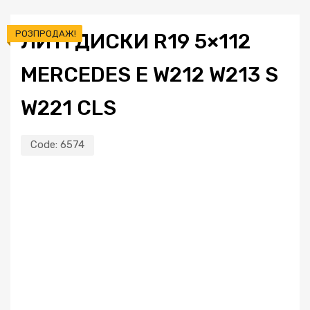
РОЗПРОДАЖ!
ЛИТІ ДИСКИ R19 5×112
MERCEDES E W212 W213 S
W221 CLS
Code:
6574