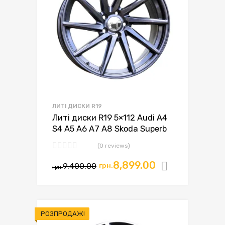
ЛИТІ ДИСКИ R19
Литі диски R19 5×112 Audi A4
S4 A5 A6 A7 A8 Skoda Superb
(0 reviews)
8,899.00
9,400.00
грн.
Додати в
грн.
РОЗПРОДАЖ!