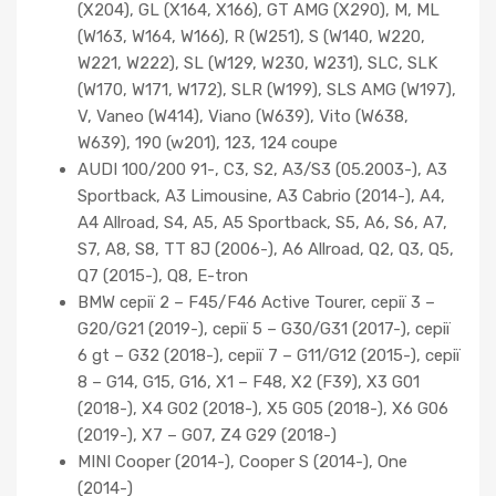
(X204), GL (X164, X166), GT AMG (X290), M, ML
(W163, W164, W166), R (W251), S (W140, W220,
W221, W222), SL (W129, W230, W231), SLC, SLK
(W170, W171, W172), SLR (W199), SLS AMG (W197),
V, Vaneo (W414), Viano (W639), Vito (W638,
W639), 190 (w201), 123, 124 coupe
AUDI 100/200 91-, C3, S2, A3/S3 (05.2003-), A3
Sportback, A3 Limousine, A3 Cabrio (2014-), A4,
A4 Allroad, S4, A5, A5 Sportback, S5, A6, S6, A7,
S7, A8, S8, TT 8J (2006-), A6 Allroad, Q2, Q3, Q5,
Q7 (2015-), Q8, E-tron
BMW серії 2 – F45/F46 Active Tourer, серії 3 –
G20/G21 (2019-), серії 5 – G30/G31 (2017-), серії
6 gt – G32 (2018-), серії 7 – G11/G12 (2015-), серії
8 – G14, G15, G16, X1 – F48, X2 (F39), X3 G01
(2018-), X4 G02 (2018-), X5 G05 (2018-), X6 G06
(2019-), X7 – G07, Z4 G29 (2018-)
MINI Cooper (2014-), Cooper S (2014-), One
(2014-)