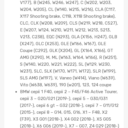
V177), B (W245, W246, W247), C (W202, W203,
W204, W205), CL (W140, W215, W216), CLA (C117,
X117 Shooting brake, C118, X118 Shooting brake),
CLC, CLK (W208, W209), CLS (W219, W218, C527),
E (W207, W124, W210, W211, W212, W213, S213,
V213, C238), EQC (N293), GLA (X156, H247), GLB
(X247), GLC (X253), GLE (W166, W167), GLE
Coupe (C292), GLK (X204), GL (X164, X166), GT
AMG (X290), M, ML (W163, W164, W166), R (W251),
S (W140, W220, W221, W222), SL (W129, W230,
W231), SLC, SLK (W170, W171, W172), SLR (W199),
SLS AMG (W197), V, Vaneo (W414), Viano (W639),
Vito (W638, W639), 190 (w201), 123, 124 coupe
BMW серії 1 F40, серії 2 – F45/F46 Active Tourer,
серії 3 – G20/G21 (2019-), серії 5 – G30/G31
(2017-), серії 6 gt – G32 (2018-), серії 7 – G11/G12
(2015-), серії 8 – G14, G15, G16, X1 – F48, X2
(F39), X3 G01 (2018-), X4 G02 (2018-), X5 G05
(2018-), X6 G06 (2019-), X7 – G07, Z4 G29 (2018-)