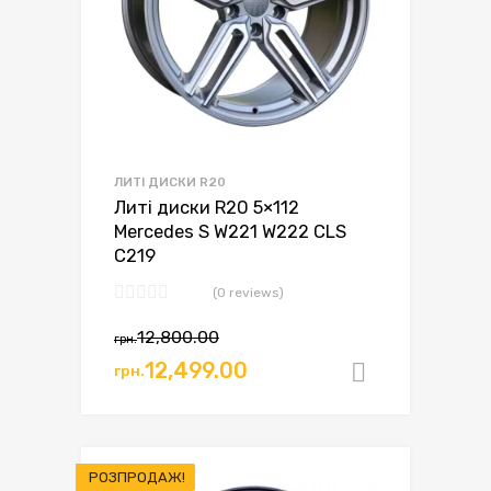
ЛИТІ ДИСКИ R20
Литі диски R20 5×112
Mercedes S W221 W222 CLS
C219
(0 reviews)
12,800.00
грн.
12,499.00
грн.
Додати в
РОЗПРОДАЖ!