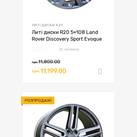
ЛИТІ ДИСКИ R20
Литі диски R20 5×108 Land
Rover Discovery Sport Evoque
(0 reviews)
11,800.00
грн.
11,199.00
грн.
Додати в
РОЗПРОДАЖ!