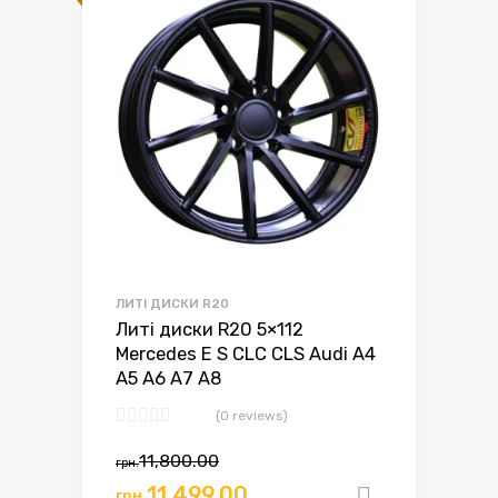
ЛИТІ ДИСКИ R20
Литі диски R20 5×112
Mercedes E S CLC CLS Audi A4
A5 A6 A7 A8
(0 reviews)
11,800.00
грн.
11,499.00
грн.
Додати в