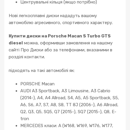
Центрувальні кільця (якщо потрібно)
Нові легкосплавні диски нададуть вашому
автомобілю агресивного, спортивного характеру.
Купити диски на Porsche Macan S Turbo GTS
diesel
можна, оформивши замовлення на нашому
сайті Про Диски або за телефонами, вказаними в
розділі контакти.
підходять на такі автомобілі як:
PORSCHE Macan
AUDI A3 Sportback, A3 Limousine, A3 Cabrio
(2014-), A4, A4 Allroad, S4, A5, A5 Sportback, S5,
A6, S6, A7, S7, A8, S8, TT 8J (2006-), A6 Allroad,
Q2, Q3, Q5, SQ5, Q7 (2015-), SQ7 (2015-), Q8, E-
tron
MERCEDES класи: A (W168, W169, W176, W177,