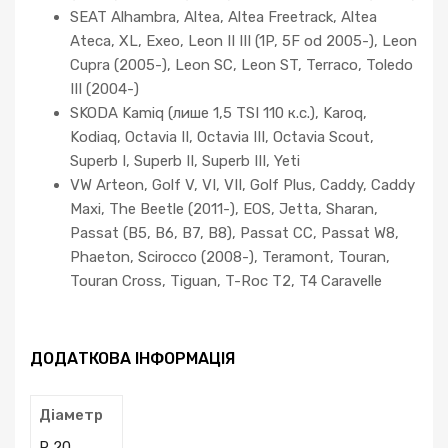
SEAT Alhambra, Altea, Altea Freetrack, Altea
Ateca, XL, Exeo, Leon II III (1P, 5F od 2005-), Leon
Cupra (2005-), Leon SC, Leon ST, Terraco, Toledo
III (2004-)
SKODA Kamiq (лише 1,5 TSI 110 к.с.), Karoq,
Kodiaq, Octavia II, Octavia III, Octavia Scout,
Superb I, Superb II, Superb III, Yeti
VW Arteon, Golf V, VI, VII, Golf Plus, Caddy, Caddy
Maxi, The Beetle (2011-), EOS, Jetta, Sharan,
Passat (B5, B6, B7, B8), Passat CC, Passat W8,
Phaeton, Scirocco (2008-), Teramont, Touran,
Touran Cross, Tiguan, T-Roc T2, T4 Caravelle
ДОДАТКОВА ІНФОРМАЦІЯ
Діаметр
R 20