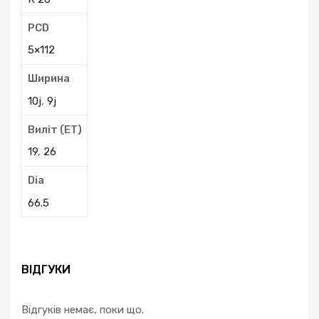
PCD
5×112
Ширина
10j
,
9j
Виліт (ЕТ)
19
,
26
Dia
66.5
ВІДГУКИ
Відгуків немає, поки що.