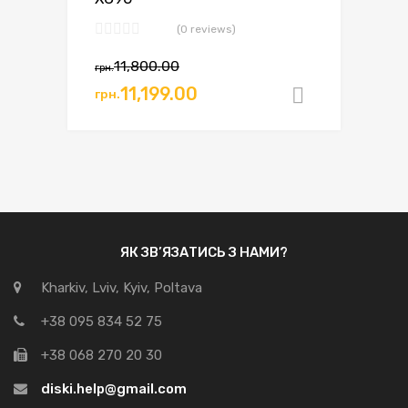
(0 reviews)
11,800.00
грн.
11,199.00
грн.
Додати в
ЯК ЗВ’ЯЗАТИСЬ З НАМИ?
Kharkiv, Lviv, Kyiv, Poltava
+38 095 834 52 75
+38 068 270 20 30
diski.help@gmail.com