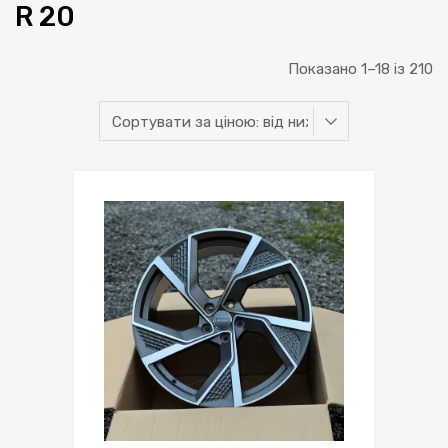
R 20
С
Показано 1–18 із 210
за
ці
ві
н
д
н