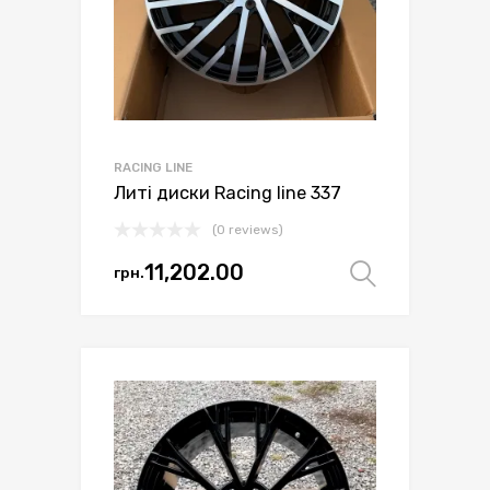
товару
RACING LINE
Литі диски Racing line 337
(0 reviews)
11,202.00
грн.
Оберіть 
Цей
товар
має
кілька
варіантів.
Параметри
можна
вибрати