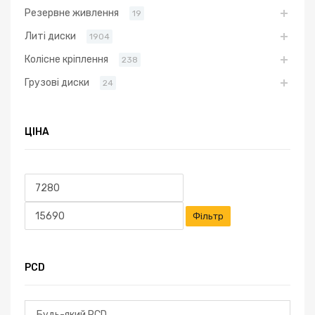
Резервне живлення
19
Литі диски
1904
Колісне кріплення
238
Грузові диски
24
ЦІНА
Мінімальна
Найбільша
ціна
ціна
Фільтр
PCD