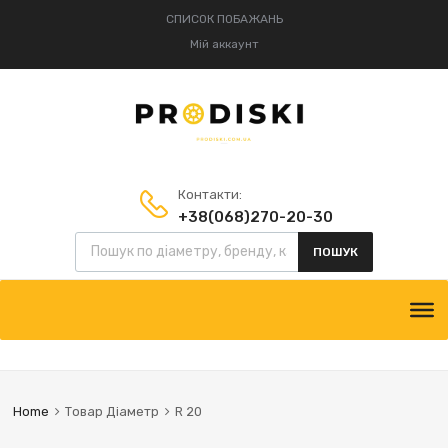
СПИСОК ПОБАЖАНЬ
Мій аккаунт
Контакти:
+38(068)270-20-30
Пошук товарів
+38(095)834-52-75
ПОШУК
Skip
to
content
Home
Товар Діаметр
R 20