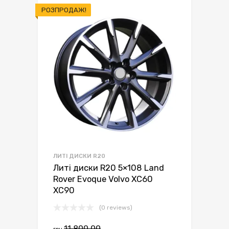
РОЗПРОДАЖ!
ЛИТІ ДИСКИ R20
Литі диски R20 5×108 Land
Rover Evoque Volvo XC60
XC90
(0 reviews)
Оригінальна
Поточна
11,800.00