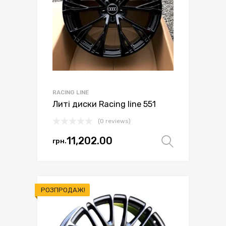
на
сторінці
товару
RACING LINE
Литі диски Racing line 551
(0 reviews)
11,202.00
грн.
Оберіть 
Цей
товар
має
кілька
РОЗПРОДАЖ!
варіантів.
Параметри
можна