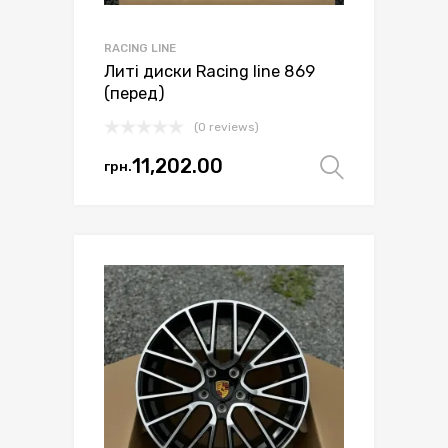
RACING LINE
Литі диски Racing line 869
(перед)
(0 reviews)
11,202.00
грн.
Оберіть 
Цей
товар
має
кілька
варіантів.
Параметри
можна
вибрати
на
сторінці
товару