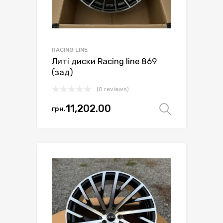
RACING LINE
Литі диски Racing line 869
(зад)
(0 reviews)
11,202.00
грн.
Оберіть 
Цей
товар
має
кілька
варіантів.
Параметри
можна
вибрати
на
сторінці