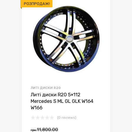
РОЗПРОДАЖ!
ЛИТІ ДИСКИ R20
Литі диски R20 5×112
Mercedes S ML GL GLK W164
W166
(0 reviews)
Оригінальна
Поточна
11,800.00
грн.