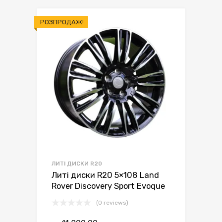
РОЗПРОДАЖ!
ЛИТІ ДИСКИ R20
Литі диски R20 5×108 Land
Rover Discovery Sport Evoque
(0 reviews)
Оригінальна
Поточна