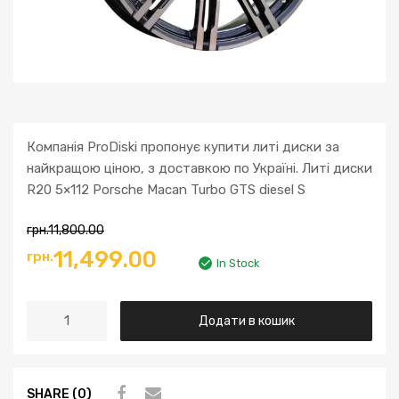
Компанія ProDiski пропонує купити литі диски за
найкращою ціною, з доставкою по Україні. Литі диски
R20 5×112 Porsche Macan Turbo GTS diesel S
грн.
11,800.00
Оригінальна
Поточна
11,499.00
грн.
In Stock
ціна:
ціна:
Литі
Додати в кошик
грн.11,800.00.
грн.11,499.00.
диски
R20
5x112
SHARE (0)
Porsche