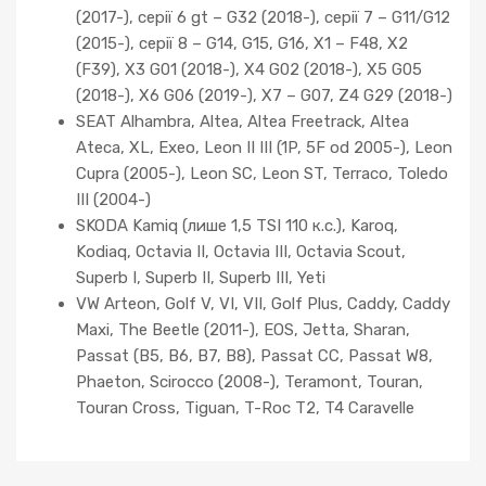
(2017-), серії 6 gt – G32 (2018-), серії 7 – G11/G12
(2015-), серії 8 – G14, G15, G16, X1 – F48, X2
(F39), X3 G01 (2018-), X4 G02 (2018-), X5 G05
(2018-), X6 G06 (2019-), X7 – G07, Z4 G29 (2018-)
SEAT Alhambra, Altea, Altea Freetrack, Altea
Ateca, XL, Exeo, Leon II III (1P, 5F od 2005-), Leon
Cupra (2005-), Leon SC, Leon ST, Terraco, Toledo
III (2004-)
SKODA Kamiq (лише 1,5 TSI 110 к.с.), Karoq,
Kodiaq, Octavia II, Octavia III, Octavia Scout,
Superb I, Superb II, Superb III, Yeti
VW Arteon, Golf V, VI, VII, Golf Plus, Caddy, Caddy
Maxi, The Beetle (2011-), EOS, Jetta, Sharan,
Passat (B5, B6, B7, B8), Passat CC, Passat W8,
Phaeton, Scirocco (2008-), Teramont, Touran,
Touran Cross, Tiguan, T-Roc T2, T4 Caravelle