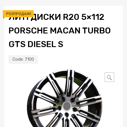
РОЗПРОДАЖ!
ЛИТІ ДИСКИ R20 5×112
PORSCHE MACAN TURBO
GTS DIESEL S
Code:
7100
🔍