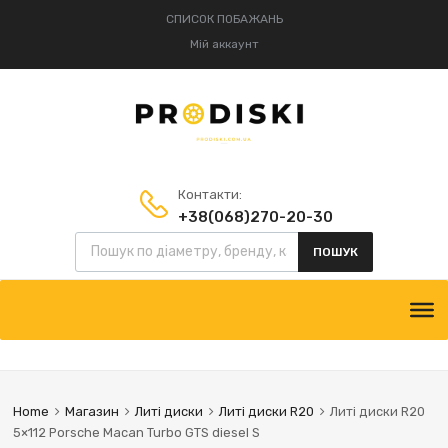
СПИСОК ПОБАЖАНЬ
Мій аккаунт
Контакти:
+38(068)270-20-30
Пошук товарів
+38(095)834-52-75
ПОШУК
Skip
to
content
Home
Магазин
Литі диски
Литі диски R20
Литі диски R20
5×112 Porsche Macan Turbo GTS diesel S