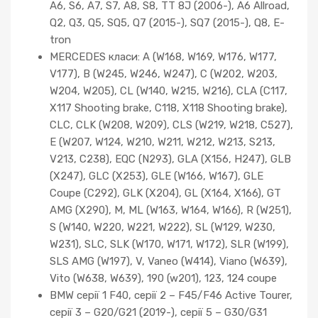
A6, S6, A7, S7, A8, S8, TT 8J (2006-), A6 Allroad,
Q2, Q3, Q5, SQ5, Q7 (2015-), SQ7 (2015-), Q8, E-
tron
MERCEDES класи: A (W168, W169, W176, W177,
V177), B (W245, W246, W247), C (W202, W203,
W204, W205), CL (W140, W215, W216), CLA (C117,
X117 Shooting brake, C118, X118 Shooting brake),
CLC, CLK (W208, W209), CLS (W219, W218, C527),
E (W207, W124, W210, W211, W212, W213, S213,
V213, C238), EQC (N293), GLA (X156, H247), GLB
(X247), GLC (X253), GLE (W166, W167), GLE
Coupe (C292), GLK (X204), GL (X164, X166), GT
AMG (X290), M, ML (W163, W164, W166), R (W251),
S (W140, W220, W221, W222), SL (W129, W230,
W231), SLC, SLK (W170, W171, W172), SLR (W199),
SLS AMG (W197), V, Vaneo (W414), Viano (W639),
Vito (W638, W639), 190 (w201), 123, 124 coupe
BMW серії 1 F40, серії 2 – F45/F46 Active Tourer,
серії 3 – G20/G21 (2019-), серії 5 – G30/G31