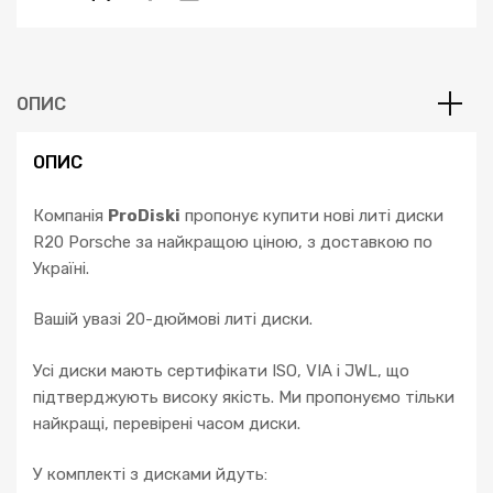
Macan
Turbo
GTS
diesel
ОПИС
S
кількість
ОПИС
Компанія
ProDiski
пропонує купити нові литі диски
R20 Porsche за найкращою ціною, з доставкою по
Україні.
Вашій увазі 20-дюймові литі диски.
Усі диски мають сертифікати ISO, VIA і JWL, що
підтверджують високу якість. Ми пропонуємо тільки
найкращі, перевірені часом диски.
У комплекті з дисками йдуть: