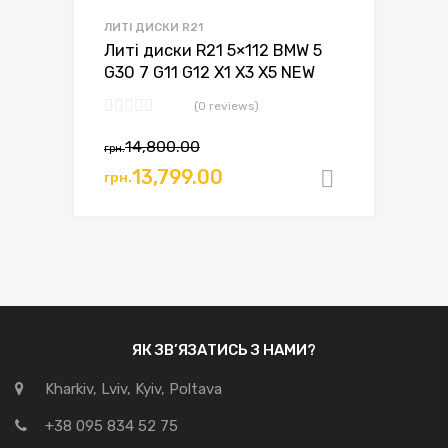
ЛИТІ ДИСКИ R21
Литі диски R21 5×112 BMW 5
G30 7 G11 G12 X1 X3 X5 NEW
(0 reviews)
14,800.00
грн.
13,799.00
грн.
Додати в
ЯК ЗВ’ЯЗАТИСЬ З НАМИ?
Kharkiv, Lviv, Kyiv, Poltava
+38 095 834 52 75