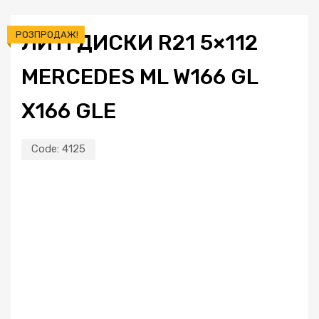
РОЗПРОДАЖ!
ЛИТІ ДИСКИ R21 5×112
MERCEDES ML W166 GL
X166 GLE
Code:
4125