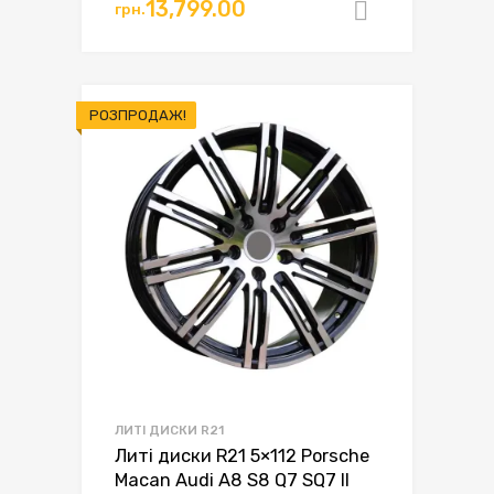
13,799.00
грн.
Додати в
РОЗПРОДАЖ!
ЛИТІ ДИСКИ R21
Литі диски R21 5×112 Porsche
Macan Audi A8 S8 Q7 SQ7 II