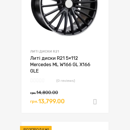
ЛИТІ ДИСКИ R21
Литі диски R21 5×112
Mercedes ML W166 GL X166
GLE
(0 reviews)
14,800.00
грн.
13,799.00
грн.
Додати в
РОЗПРОДАЖ!