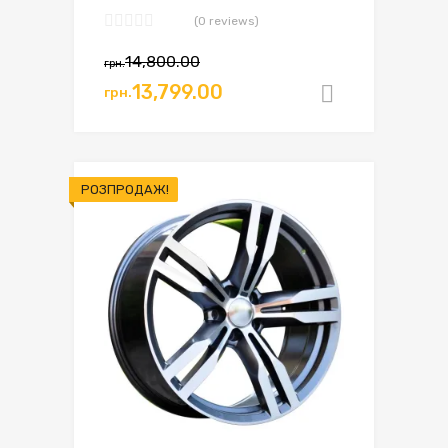
(0 reviews)
14,800.00
грн.
13,799.00
грн.
Додати в
РОЗПРОДАЖ!