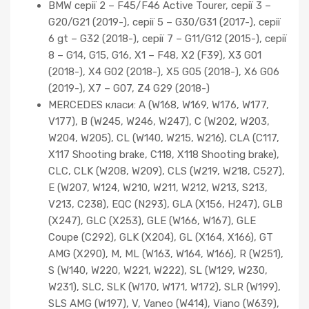
BMW серії 2 – F45/F46 Active Tourer, серії 3 –
G20/G21 (2019-), серії 5 – G30/G31 (2017-), серії
6 gt – G32 (2018-), серії 7 – G11/G12 (2015-), серії
8 – G14, G15, G16, X1 – F48, X2 (F39), X3 G01
(2018-), X4 G02 (2018-), X5 G05 (2018-), X6 G06
(2019-), X7 – G07, Z4 G29 (2018-)
MERCEDES класи: A (W168, W169, W176, W177,
V177), B (W245, W246, W247), C (W202, W203,
W204, W205), CL (W140, W215, W216), CLA (C117,
X117 Shooting brake, C118, X118 Shooting brake),
CLC, CLK (W208, W209), CLS (W219, W218, C527),
E (W207, W124, W210, W211, W212, W213, S213,
V213, C238), EQC (N293), GLA (X156, H247), GLB
(X247), GLC (X253), GLE (W166, W167), GLE
Coupe (C292), GLK (X204), GL (X164, X166), GT
AMG (X290), M, ML (W163, W164, W166), R (W251),
S (W140, W220, W221, W222), SL (W129, W230,
W231), SLC, SLK (W170, W171, W172), SLR (W199),
SLS AMG (W197), V, Vaneo (W414), Viano (W639),