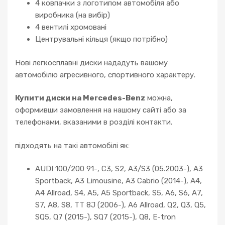
4 ковпачки з логотипом автомобіля або
виробника (на вибір)
4 вентилі хромовані
Центрувальні кільця (якщо потрібно)
Нові легкосплавні диски нададуть вашому
автомобілю агресивного, спортивного характеру.
Купити диски на Mercedes-Benz
можна,
оформивши замовлення на нашому сайті або за
телефонами, вказаними в розділі контакти.
підходять на такі автомобілі як:
AUDI 100/200 91-, C3, S2, A3/S3 (05.2003-), A3
Sportback, A3 Limousine, A3 Cabrio (2014-), A4,
A4 Allroad, S4, A5, A5 Sportback, S5, A6, S6, A7,
S7, A8, S8, TT 8J (2006-), A6 Allroad, Q2, Q3, Q5,
SQ5, Q7 (2015-), SQ7 (2015-), Q8, E-tron