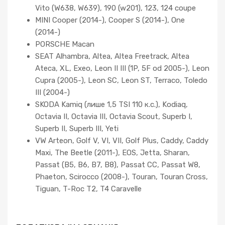
Vito (W638, W639), 190 (w201), 123, 124 coupe
MINI Cooper (2014-), Cooper S (2014-), One
(2014-)
PORSCHE Macan
SEAT Alhambra, Altea, Altea Freetrack, Altea
Ateca, XL, Exeo, Leon II III (1P, 5F od 2005-), Leon
Cupra (2005-), Leon SC, Leon ST, Terraco, Toledo
III (2004-)
SKODA Kamiq (лише 1,5 TSI 110 к.с.), Kodiaq,
Octavia II, Octavia III, Octavia Scout, Superb I,
Superb II, Superb III, Yeti
VW Arteon, Golf V, VI, VII, Golf Plus, Caddy, Caddy
Maxi, The Beetle (2011-), EOS, Jetta, Sharan,
Passat (B5, B6, B7, B8), Passat CC, Passat W8,
Phaeton, Scirocco (2008-), Touran, Touran Cross,
Tiguan, T-Roc T2, T4 Caravelle