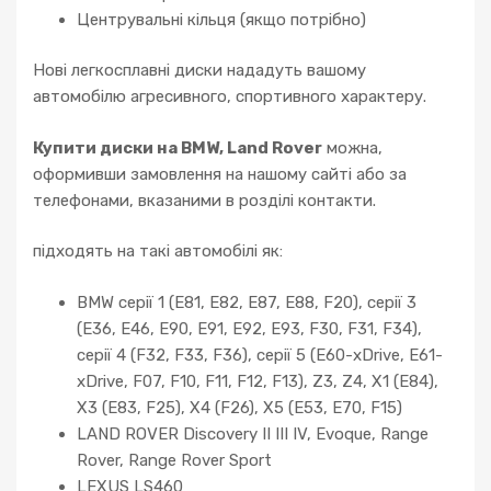
Центрувальні кільця (якщо потрібно)
Нові легкосплавні диски нададуть вашому
автомобілю агресивного, спортивного характеру.
Купити диски на BMW, Land Rover
можна,
оформивши замовлення на нашому сайті або за
телефонами, вказаними в розділі контакти.
підходять на такі автомобілі як:
BMW серії 1 (E81, E82, E87, E88, F20), серії 3
(E36, E46, E90, E91, E92, E93, F30, F31, F34),
серії 4 (F32, F33, F36), серії 5 (E60-xDrive, E61-
xDrive, F07, F10, F11, F12, F13), Z3, Z4, X1 (E84),
X3 (E83, F25), X4 (F26), X5 (E53, E70, F15)
LAND ROVER Discovery II III IV, Evoque, Range
Rover, Range Rover Sport
LEXUS LS460