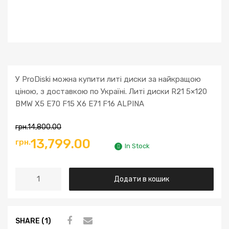
У ProDiski можна купити литі диски за найкращою
ціною, з доставкою по Україні. Литі диски R21 5×120
BMW X5 E70 F15 X6 E71 F16 ALPINA
грн.
14,800.00
13,799.00
грн.
In Stock
Додати в кошик
SHARE (1)