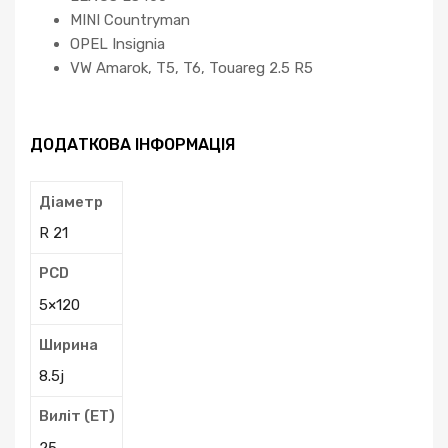
MINI Countryman
OPEL Insignia
VW Amarok, T5, T6, Touareg 2.5 R5
ДОДАТКОВА ІНФОРМАЦІЯ
Діаметр
R 21
PCD
5×120
Ширина
8.5j
Виліт (ЕТ)
25