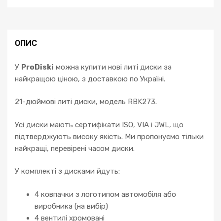
ОПИС
У
ProDiski
можна купити нові литі диски за
найкращою ціною, з доставкою по Україні.
21-дюймові литі диски, модель RBK273.
Усі диски мають сертифікати ISO, VIA і JWL, що
підтверджують високу якість. Ми пропонуємо тільки
найкращі, перевірені часом диски.
У комплекті з дисками йдуть:
4 ковпачки з логотипом автомобіля або
виробника (на вибір)
4 вентилі хромовані