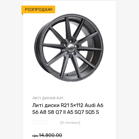
РОЗПРОДАЖ!
ЛИТІ ДИСКИ R21
Литі диски R21 5×112 Audi A6
S6 A8 S8 Q7 II A5 SQ7 SQ5 S
(0 reviews)
14,800.00
грн.