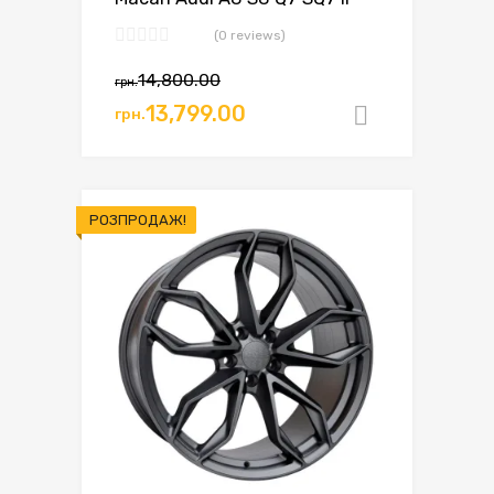
(0 reviews)
14,800.00
грн.
13,799.00
грн.
Додати в
РОЗПРОДАЖ!