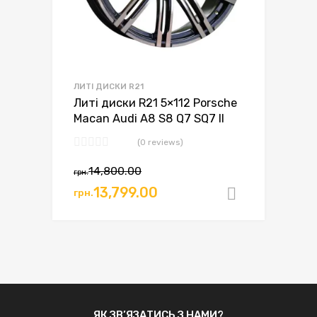
ЛИТІ ДИСКИ R21
Литі диски R21 5×112 Porsche
Macan Audi A8 S8 Q7 SQ7 II
(0 reviews)
14,800.00
грн.
13,799.00
грн.
Додати в
ЯК ЗВ’ЯЗАТИСЬ З НАМИ?