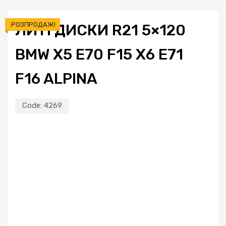
РОЗПРОДАЖ!
ЛИТІ ДИСКИ R21 5×120
BMW X5 E70 F15 X6 E71
F16 ALPINA
Code:
4269