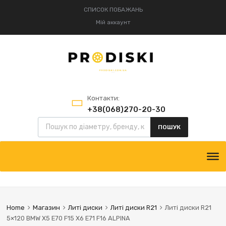
СПИСОК ПОБАЖАНЬ
Мій аккаунт
Контакти:
+38(068)270-20-30
+38(095)834-52-75
ПОШУК
Home
Магазин
Литі диски
Литі диски R21
Литі диски R21
5×120 BMW X5 E70 F15 X6 E71 F16 ALPINA