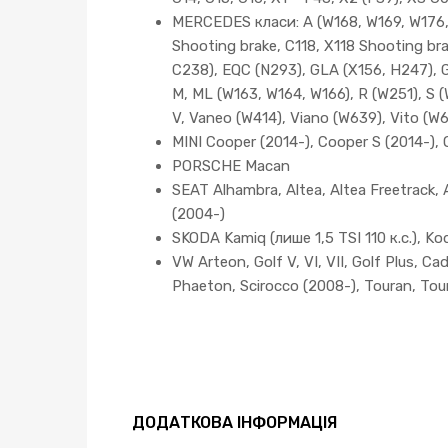
MERCEDES класи: A (W168, W169, W176, 
Shooting brake, C118, X118 Shooting br
C238), EQC (N293), GLA (X156, H247), 
M, ML (W163, W164, W166), R (W251), S 
V, Vaneo (W414), Viano (W639), Vito (W
MINI Cooper (2014-), Cooper S (2014-), 
PORSCHE Macan
SEAT Alhambra, Altea, Altea Freetrack, A
(2004-)
SKODA Kamiq (лише 1,5 TSI 110 к.с.), Kodia
VW Arteon, Golf V, VI, VII, Golf Plus, C
Phaeton, Scirocco (2008-), Touran, Tou
ДОДАТКОВА ІНФОРМАЦІЯ