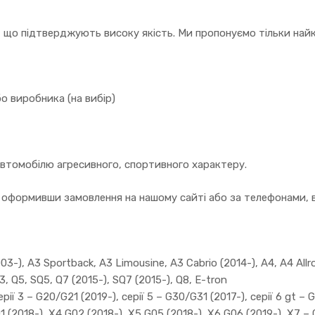
, що підтверджують високу якість. Ми пропонуємо тільки найк
о виробника (на вибір)
автомобілю агресивного, спортивного характеру.
оформивши замовлення на нашому сайті або за телефонами, в
3-), A3 Sportback, A3 Limousine, A3 Cabrio (2014-), A4, A4 Allro
3, Q5, SQ5, Q7 (2015-), SQ7 (2015-), Q8, E-tron
ії 3 – G20/G21 (2019-), серії 5 – G30/G31 (2017-), серії 6 gt – G3
01 (2018-), X4 G02 (2018-), X5 G05 (2018-), X6 G06 (2019-), X7 –