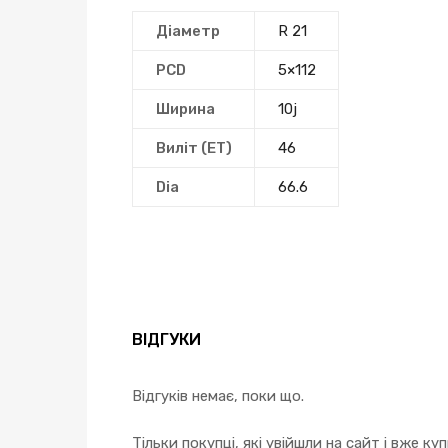
Діаметр
R 21
PCD
5×112
Ширина
10j
Виліт (ЕТ)
46
Dia
66.6
ВІДГУКИ
Відгуків немає, поки що.
Тільки покупці, які увійшли на сайт і вже к