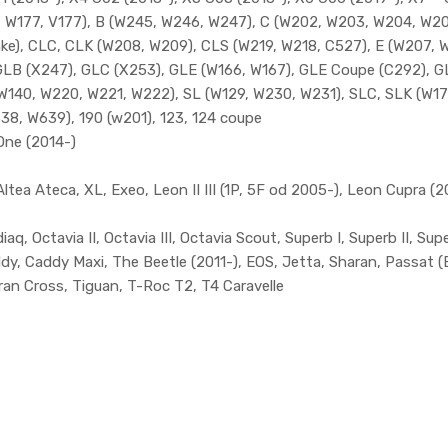
W177, V177), B (W245, W246, W247), C (W202, W203, W204, W205)
ake), CLC, CLK (W208, W209), CLS (W219, W218, C527), E (W207, 
GLB (X247), GLC (X253), GLE (W166, W167), GLE Coupe (C292), G
(W140, W220, W221, W222), SL (W129, W230, W231), SLC, SLK (W17
638, W639), 190 (w201), 123, 124 coupe
One (2014-)
ltea Ateca, XL, Exeo, Leon II III (1P, 5F od 2005-), Leon Cupra (2
q, Octavia II, Octavia III, Octavia Scout, Superb I, Superb II, Super
addy, Caddy Maxi, The Beetle (2011-), EOS, Jetta, Sharan, Passat 
ran Cross, Tiguan, T-Roc T2, T4 Caravelle