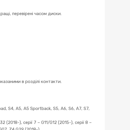
ращі, перевірені часом диски.
казаними в розділі контакти.
ad, S4, A5, A5 Sportback, S5, A6, S6, A7, S7,
2 (2018-), серії 7 – G11/G12 (2015-), серії 8 –
 G07, Z4 G29 (2018-)