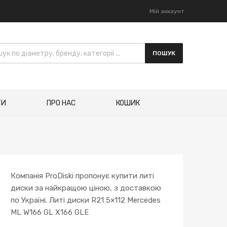
Мій аккаунт
ПОШУК
ТИ
ПРО НАС
КОШИК
Компанія ProDiski пропонує купити литі
диски за найкращою ціною, з доставкою
по Україні. Литі диски R21 5×112 Mercedes
ML W166 GL X166 GLE