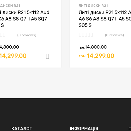
 ДИСКИ R21
ЛИТІ ДИСКИ R21
і диски R21 5×112 Audi
Литі диски R21 5×112 
S6 A8 S8 Q7 II A5 SQ7
A6 S6 A8 S8 Q7 II A5 S
 S
SQ5 S
(0 reviews)
(0 reviews)
4,800.00
14,800.00
грн.
14,299.00
14,299.00
грн.
ошик
Додати в кошик
КАТАЛОГ
ІНФОРМАЦІЯ