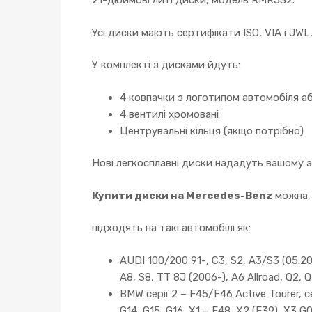
21-дюймові литі диски, модель RMR532.
Усі диски мають сертифікати ISO, VIA і JWL
У комплекті з дисками йдуть:
4 ковпачки з логотипом автомобіля аб
4 вентилі хромовані
Центрувальні кільця (якщо потрібно)
Нові легкосплавні диски нададуть вашому 
Купити диски на Mercedes-Benz
можна, 
підходять на такі автомобілі як:
AUDI 100/200 91-, C3, S2, A3/S3 (05.200
A8, S8, TT 8J (2006-), A6 Allroad, Q2, Q
BMW серії 2 – F45/F46 Active Tourer, сер
G14, G15, G16, X1 – F48, X2 (F39), X3 G