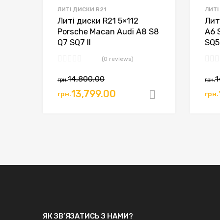
ЛИТІ ДИСКИ R21
ЛИТІ
Литі диски R21 5×112
Лит
Porsche Macan Audi A8 S8
A6 
Q7 SQ7 II
SQ5
(0 reviews)
14,800.00
1
грн.
грн.
13,799.00
грн.
грн.
Додати в к
ЯК ЗВ’ЯЗАТИСЬ З НАМИ?