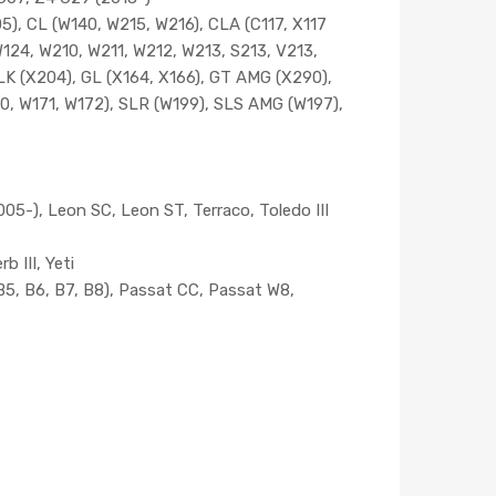
, CL (W140, W215, W216), CLA (C117, X117
W124, W210, W211, W212, W213, S213, V213,
LK (X204), GL (X164, X166), GT AMG (X290),
0, W171, W172), SLR (W199), SLS AMG (W197),
005-), Leon SC, Leon ST, Terraco, Toledo III
b III, Yeti
(B5, B6, B7, B8), Passat CC, Passat W8,