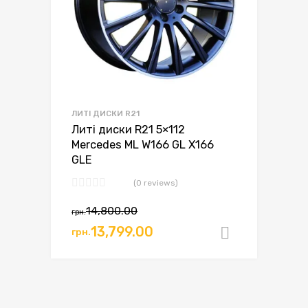
ЛИТІ ДИСКИ R21
Литі диски R21 5×112
Mercedes ML W166 GL X166
GLE
(0 reviews)
14,800.00
грн.
13,799.00
грн.
Додати в