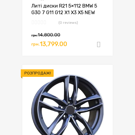
Литі диски R21 5×112 BMW 5
G30 7 G11 G12 X1 X3 X5 NEW
(0 reviews)
14,800.00
грн.
13,799.00
грн.
Додати в
РОЗПРОДАЖ!