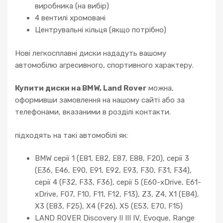
виробника (на вибір)
4 вентилі хромовані
Центрувальні кільця (якщо потрібно)
Нові легкосплавні диски нададуть вашому
автомобілю агресивного, спортивного характеру.
Купити диски на BMW, Land Rover
можна,
оформивши замовлення на нашому сайті або за
телефонами, вказаними в розділі контакти.
підходять на такі автомобілі як:
BMW серії 1 (E81, E82, E87, E88, F20), серії 3
(E36, E46, E90, E91, E92, E93, F30, F31, F34),
серії 4 (F32, F33, F36), серії 5 (E60-xDrive, E61-
xDrive, F07, F10, F11, F12, F13), Z3, Z4, X1 (E84),
X3 (E83, F25), X4 (F26), X5 (E53, E70, F15)
LAND ROVER Discovery II III IV, Evoque, Range