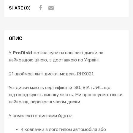
SHARE (0)
ОПИС
У
ProDiski
можна купити нові литі диски за
найкращою ціною, з доставкою по Україні.
21-дюймові литі диски, модель RHX021.
Усі диски мають сертифікати ISO, VIA і JWL, що
підтверджують високу якість. Ми пропонуємо тільки
найкращі, перевірені часом диски.
У комплекті з дисками йдуть:
4 ковпачки з логотипом автомобіля або