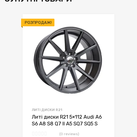
РОЗПРОДАЖ!
ЛИТІ ДИСКИ R21
Литі диски R21 5×112 Audi A6
S6 A8 S8 Q7 II A5 SQ7 SQ5 S
(0 reviews)