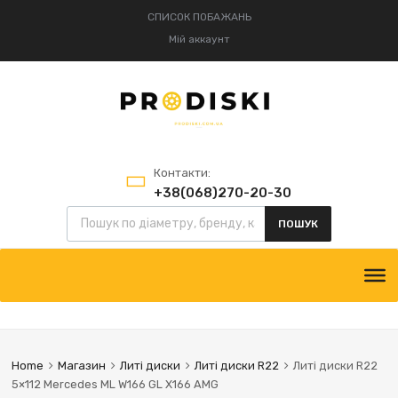
СПИСОК ПОБАЖАНЬ
Мій аккаунт
Контакти:
+38(068)270-20-30
+38(095)834-52-75
ПОШУК
Home
Магазин
Литі диски
Литі диски R22
Литі диски R22
5×112 Mercedes ML W166 GL X166 AMG