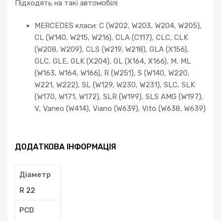
Підходять на такі автомобілі:
MERCEDES класи: C (W202, W203, W204, W205),
CL (W140, W215, W216), CLA (C117), CLC, CLK
(W208, W209), CLS (W219, W218), GLA (X156),
GLC, GLE, GLK (X204), GL (X164, X166), M, ML
(W163, W164, W166), R (W251), S (W140, W220,
W221, W222), SL (W129, W230, W231), SLC, SLK
(W170, W171, W172), SLR (W199), SLS AMG (W197),
V, Vaneo (W414), Viano (W639), Vito (W638, W639)
ДОДАТКОВА ІНФОРМАЦІЯ
Діаметр
R 22
PCD