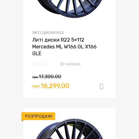
ЛИТІ ДИСКИ R22
Литі диски R22 5×112
Mercedes ML W166 GL X166
GLE
(0 reviews)
17,300.00
грн.
16,299.00
грн.
Додати в
РОЗПРОДАЖ!