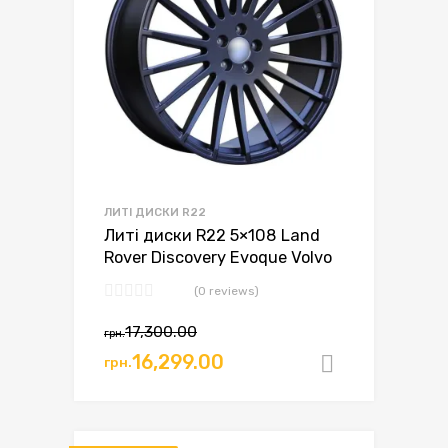
ЛИТІ ДИСКИ R22
Литі диски R22 5×108 Land
Rover Discovery Evoque Volvo
(0 reviews)
17,300.00
грн.
16,299.00
грн.
Додати в