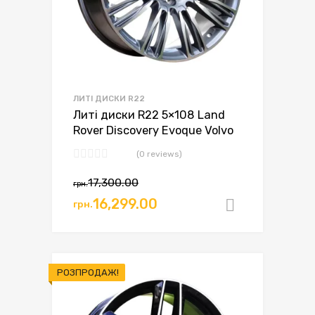
ЛИТІ ДИСКИ R22
Литі диски R22 5×108 Land
Rover Discovery Evoque Volvo
(0 reviews)
17,300.00
грн.
Оригінальна
Поточна
16,299.00
грн.
Додати в
ціна:
ціна:
грн.17,300.00.
грн.16,299.00.
РОЗПРОДАЖ!