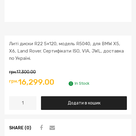
Литі диски R22 5×120, модель R5040, для BMW X5,
X6, Land Rover. Сертифікати ISO, VIA, JWL, доставка
по Україні.
грн.
17,300.00
Оригінальна
Поточна
16,299.00
грн.
In Stock
ціна:
ціна:
Литі
Додати в кошик
грн.17,300.00.
грн.16,299.00.
диски
R22
5x120
SHARE (0)
BMW
X5