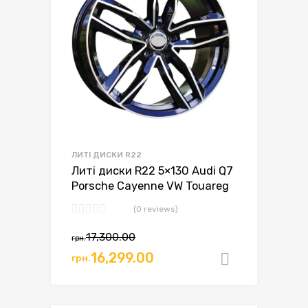
ЛИТІ ДИСКИ R22
Литі диски R22 5×130 Audi Q7
Porsche Cayenne VW Touareg
(0 reviews)
17,300.00
грн.
Оригінальна
Поточна
16,299.00
грн.
Додати в
ціна:
ціна:
грн.17,300.00.
грн.16,299.00.