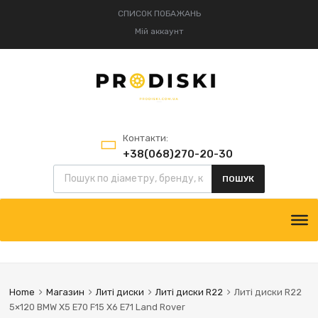
СПИСОК ПОБАЖАНЬ
Мій аккаунт
Контакти:
+38(068)270-20-30
Пошук товарів
+38(095)834-52-75
ПОШУК
Skip
to
content
Home
Магазин
Литі диски
Литі диски R22
Литі диски R22
5×120 BMW X5 E70 F15 X6 E71 Land Rover