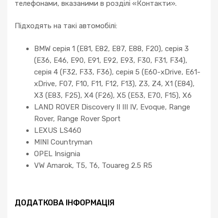
телефонами, вказаними в розділі «Контакти».
Підходять на такі автомобілі:
BMW серія 1 (E81, E82, E87, E88, F20), серія 3
(E36, E46, E90, E91, E92, E93, F30, F31, F34),
серія 4 (F32, F33, F36), серія 5 (E60-xDrive, E61-
xDrive, F07, F10, F11, F12, F13), Z3, Z4, X1 (E84),
X3 (E83, F25), X4 (F26), X5 (E53, E70, F15), X6
LAND ROVER Discovery II III IV, Evoque, Range
Rover, Range Rover Sport
LEXUS LS460
MINI Countryman
OPEL Insignia
VW Amarok, T5, T6, Touareg 2.5 R5
ДОДАТКОВА ІНФОРМАЦІЯ