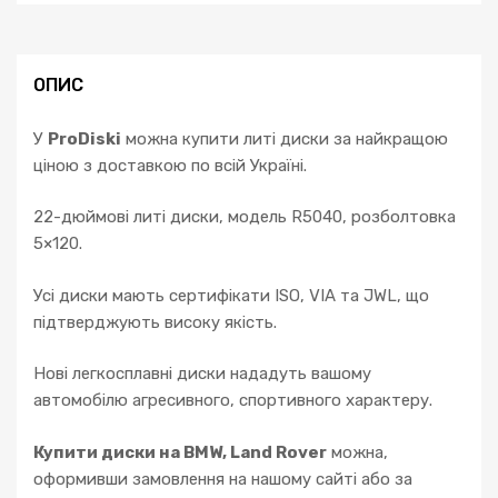
E70
F15
X6
ОПИС
E71
Land
У
ProDiski
можна купити литі диски за найкращою
Rover
ціною з доставкою по всій Україні.
кількість
22-дюймові литі диски, модель R5040, розболтовка
5×120.
Усі диски мають сертифікати ISO, VIA та JWL, що
підтверджують високу якість.
Нові легкосплавні диски нададуть вашому
автомобілю агресивного, спортивного характеру.
Купити диски на BMW, Land Rover
можна,
оформивши замовлення на нашому сайті або за