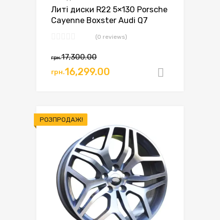
Литі диски R22 5×130 Porsche
Cayenne Boxster Audi Q7
(0 reviews)
17,300.00
грн.
16,299.00
грн.
Додати в
РОЗПРОДАЖ!