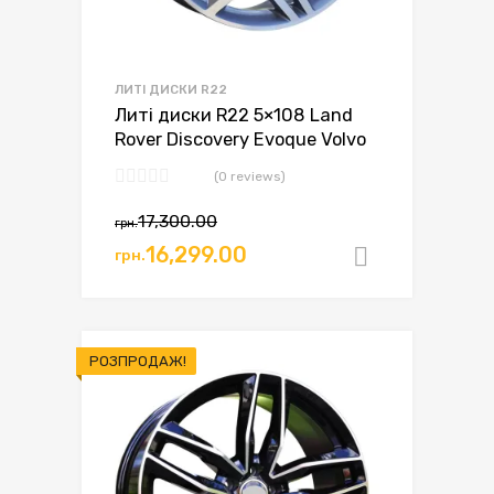
ЛИТІ ДИСКИ R22
Литі диски R22 5×108 Land
Rover Discovery Evoque Volvo
(0 reviews)
17,300.00
грн.
16,299.00
грн.
Додати в
РОЗПРОДАЖ!