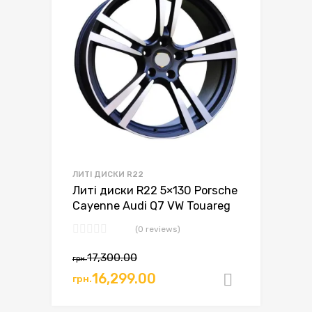
ЛИТІ ДИСКИ R22
Литі диски R22 5×130 Porsche
Cayenne Audi Q7 VW Touareg
(0 reviews)
17,300.00
грн.
16,299.00
грн.
Додати в