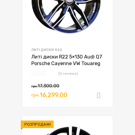
ЛИТІ ДИСКИ R22
Литі диски R22 5×130 Audi Q7
Porsche Cayenne VW Touareg
(0 reviews)
17,300.00
грн.
16,299.00
грн.
Додати в
РОЗПРОДАЖ!