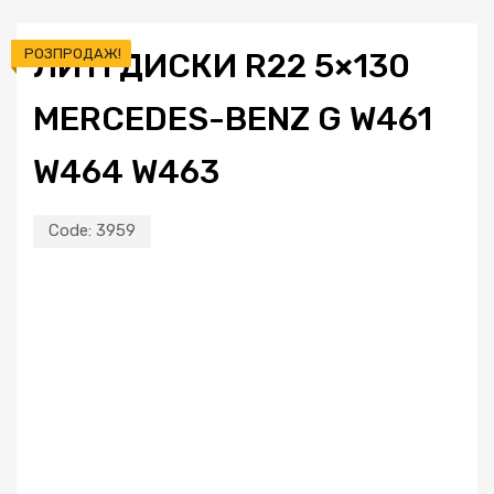
РОЗПРОДАЖ!
ЛИТІ ДИСКИ R22 5×130
MERCEDES-BENZ G W461
W464 W463
Code:
3959