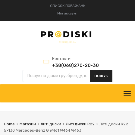
СПИСОК ПОБАЖАНЬ
Мій аккаунт
Контакти:
+38(068)270-20-30
+38(095)834-52-75
ПОШУК
Home
Магазин
Литі диски
Литі диски R22
Литі диски R22
5×130 Mercedes-Benz G W461 W464 W463