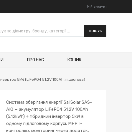
Мій аккаунт
к товарів
ПОШУК
ТИ
ПРО НАС
КОШИК
інвертор 5kW (LiFePO4 51.2V 100Ah, підлогова)
Система зберігання енергії SailSolar SAS-
AIO — акумулятор LiFePO4 51.2V 100Ah
(5.12kWh) + гібридний інвертор 5kW в
одному підлоговому корпусі. MPPT-
контролер, моніторинг через додаток,