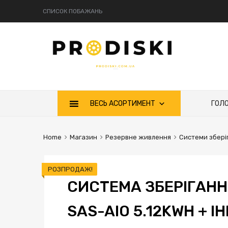
СПИСОК ПОБАЖАНЬ
Skip
ВЕСЬ АСОРТИМЕНТ
ГОЛ
to
content
Home
Магазин
Резервне живлення
Системи зберіг
РОЗПРОДАЖ!
СИСТЕМА ЗБЕРІГАННЯ
SAS-AIO 5.12KWH + І