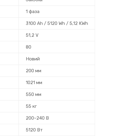
1 фаза
3100 Ah / 5120 Wh / 5,12 KWh
51,2 V
80
Новий
200 мм
1021 мм
550 мм
55 кг
200~240 В
5120 Вт