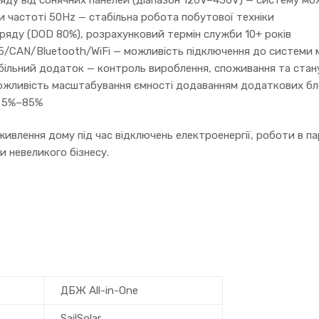
 частоті 50Hz — стабільна робота побутової техніки
ряду (DOD 80%), розрахунковий термін служби 10+ років
/CAN/Bluetooth/WiFi — можливість підключення до системи м
обільний додаток — контроль вироблення, споживання та стану
можливість масштабування ємності додаванням додаткових бл
ь 5%–85%
ивлення дому під час відключень електроенергії, роботи в па
и невеликого бізнесу.
ДБЖ All-in-One
SailSolar