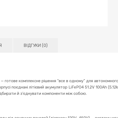
Я
ВІДГУКИ (0)
AIO — готове комплексне рішення “все в одному” для автономно
рпусі поєднані літієвий акумулятор LiFePO4 51.2V 100Ah (5.12
дбирати й з’єднувати компоненти між собою.
у від сонячних панелей (діапазон 120V–450V) — систему мож