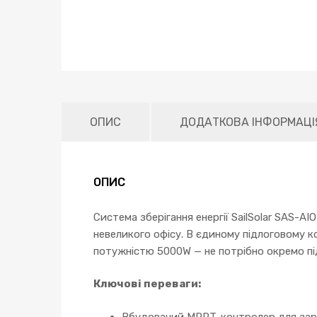
ОПИС
ДОДАТКОВА ІНФОРМАЦІ
ОПИС
Система зберігання енергії SailSolar SAS-
невеликого офісу. В єдиному підлоговому ко
потужністю 5000W — не потрібно окремо пі
Ключові переваги:
Вбудований MPPT-контролер для заряд