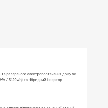
го та резервного електропостачання дому чи
kWh / 5120Wh) та гібридний інвертор
на одразу підключати до сонячної станції