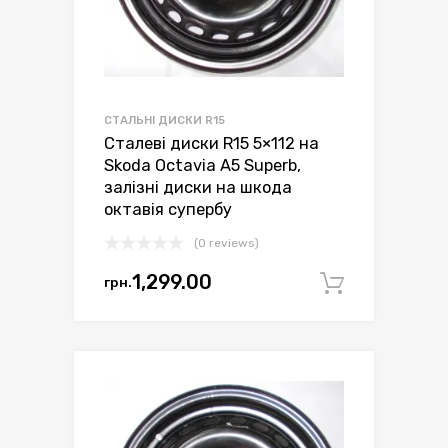
СТАЛЬНІ ДИСКИ R15
Сталеві диски R15 5×112 на
Skoda Octavia A5 Superb,
залізні диски на шкода
октавія супербу
(0 reviews)
1,299.00
грн.
Додати 