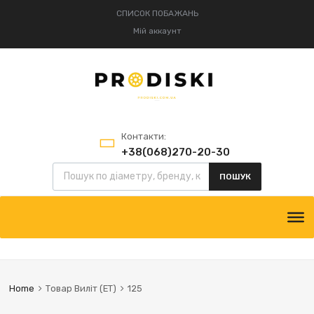
СПИСОК ПОБАЖАНЬ
Мій аккаунт
Контакти:
+38(068)270-20-30
Пошук товарів
+38(095)834-52-75
ПОШУК
Skip
to
content
Home
Товар Виліт (ЕТ)
125