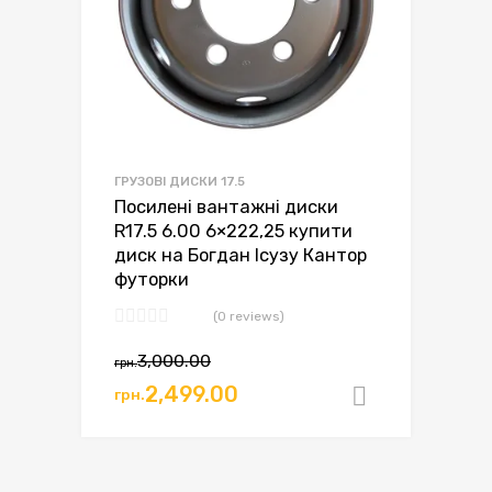
ГРУЗОВІ ДИСКИ 17.5
Посилені вантажні диски
R17.5 6.00 6×222,25 купити
диск на Богдан Ісузу Кантор
футорки
(0 reviews)
Оригінальна
Поточна
3,000.00
грн.
ціна:
ціна:
2,499.00
грн.
Додати в
грн.3,000.00.
грн.2,499.00.