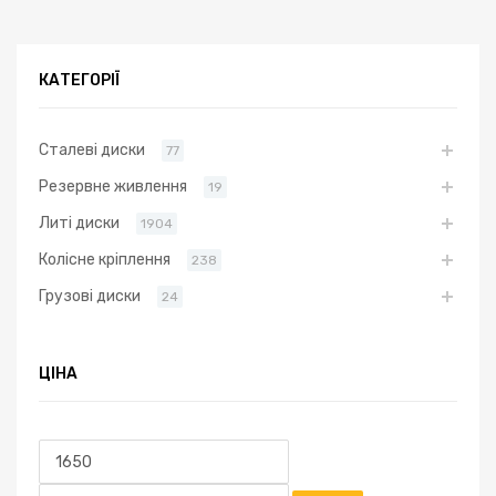
КАТЕГОРІЇ
Сталеві диски
77
Резервне живлення
19
Литі диски
1904
Колісне кріплення
238
Грузові диски
24
ЦІНА
Мінімальна
Найбільша
ціна
ціна