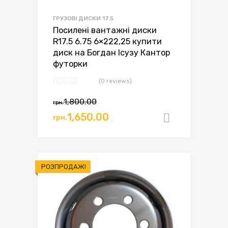
ГРУЗОВІ ДИСКИ 17.5
Посилені вантажні диски
R17.5 6.75 6×222,25 купити
диск на Богдан Ісузу Кантор
футорки
(0 reviews)
Оригінальна
Поточна
1,800.00
грн.
ціна:
ціна:
1,650.00
грн.
Додати в
грн.1,800.00.
грн.1,650.00.
РОЗПРОДАЖ!