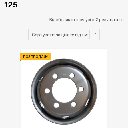
125
С
Відображаються усі з 2 результатів
за
ці
ві
РОЗПРОДАЖ!
н
д
н