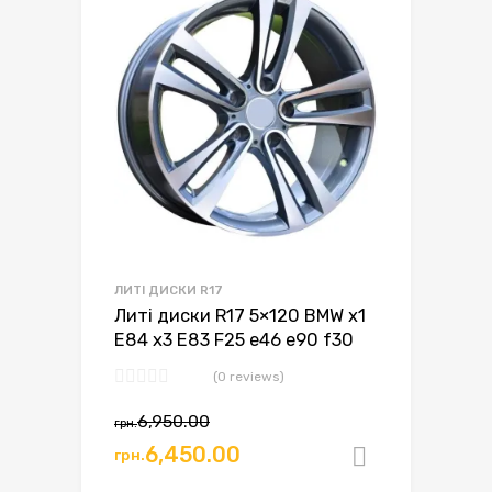
ЛИТІ ДИСКИ R17
Литі диски R17 5×120 BMW x1
E84 x3 E83 F25 e46 e90 f30
(0 reviews)
Оригінальна
Поточна
6,950.00
грн.
ціна:
ціна:
6,450.00
грн.
Додати в
грн.6,950.00.
грн.6,450.00.