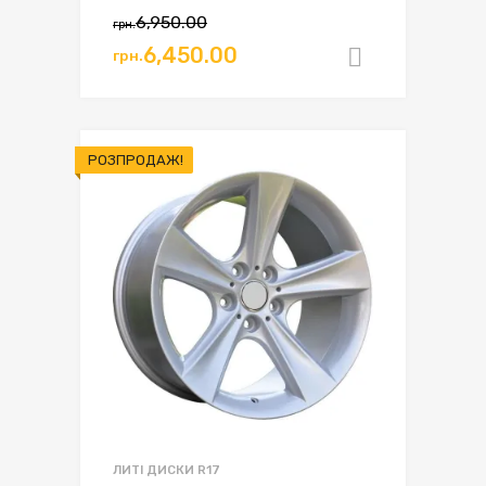
Оригінальна
Поточна
6,950.00
грн.
ціна:
ціна:
6,450.00
грн.
Додати в
грн.6,950.00.
грн.6,450.00.
РОЗПРОДАЖ!
ЛИТІ ДИСКИ R17