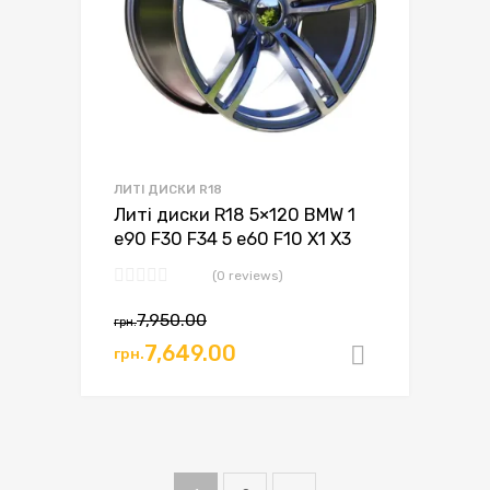
ЛИТІ ДИСКИ R18
Литі диски R18 5×120 BMW 1
e90 F30 F34 5 e60 F10 X1 X3
(0 reviews)
Оригінальна
Поточна
7,950.00
грн.
ціна:
ціна:
7,649.00
грн.
Додати в
грн.7,950.00.
грн.7,649.00.