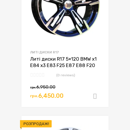
ЛИТІ ДИСКИ R17
Литі диски R17 5×120 BMW x1
E84 x3 E83 F25 E87 E88 F20
(0 reviews)
Оригінальна
Поточна
6,950.00
грн.
ціна:
ціна:
6,450.00
грн.
Додати в
грн.6,950.00.
грн.6,450.00.
РОЗПРОДАЖ!