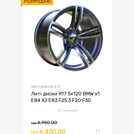
РОЗПРОДАЖ!
ЛИТІ ДИСКИ R17
Литі диски R17 5×120 BMW x1
E84 X3 E83 F25 3 F20 F30
(0 reviews)
Оригінальна
Поточна
6,950.00
грн.
ціна:
ціна:
6,450.00
грн.
Додати в