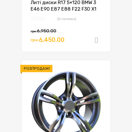
Литі диски R17 5×120 BMW 3
E46 E90 E87 E88 F22 F30 X1
(0 reviews)
Оригінальна
Поточна
6,950.00
грн.
ціна:
ціна:
6,450.00
грн.
Додати в
грн.6,950.00.
грн.6,450.00.
РОЗПРОДАЖ!