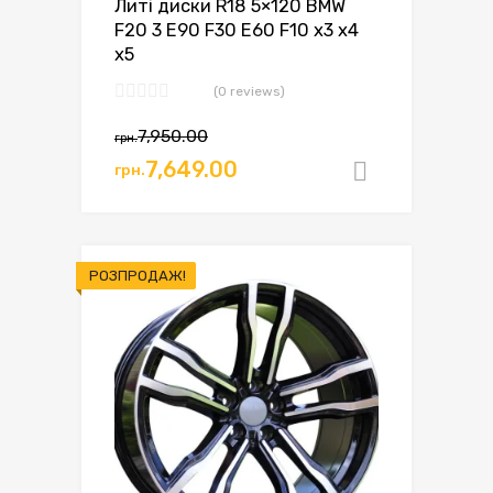
Литі диски R18 5×120 BMW
F20 3 E90 F30 E60 F10 x3 x4
x5
(0 reviews)
Оригінальна
Поточна
7,950.00
грн.
ціна:
ціна:
7,649.00
грн.
Додати в
грн.7,950.00.
грн.7,649.00.
РОЗПРОДАЖ!