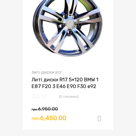
ЛИТІ ДИСКИ R17
Литі диски R17 5×120 BMW 1
E87 F20 3 E46 E90 F30 e92
(0 reviews)
Оригінальна
Поточна
6,950.00
грн.
ціна:
ціна:
6,450.00
грн.
Додати в
грн.6,950.00.
грн.6,450.00.