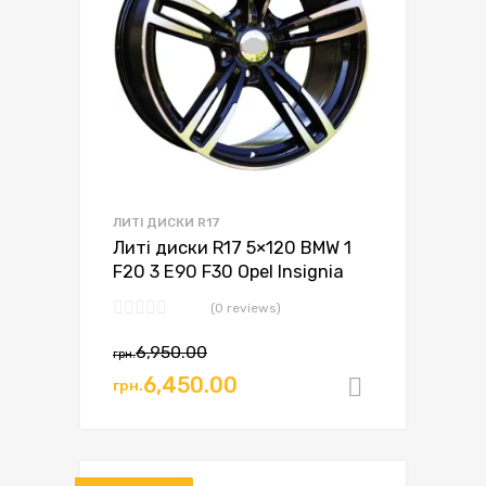
ЛИТІ ДИСКИ R17
Литі диски R17 5×120 BMW 1
F20 3 E90 F30 Opel Insignia
(0 reviews)
Оригінальна
Поточна
6,950.00
грн.
ціна:
ціна:
6,450.00
грн.
Додати в
грн.6,950.00.
грн.6,450.00.