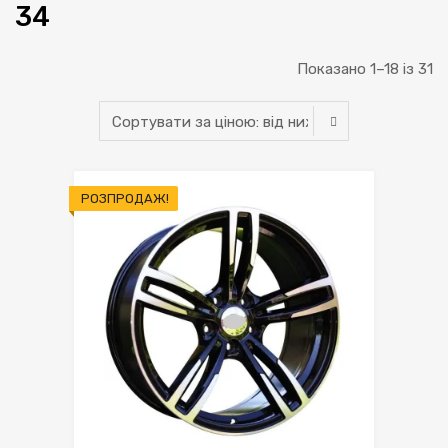
34
С
Показано 1–18 із 31
за
ці
ві
РОЗПРОДАЖ!
н
д
н