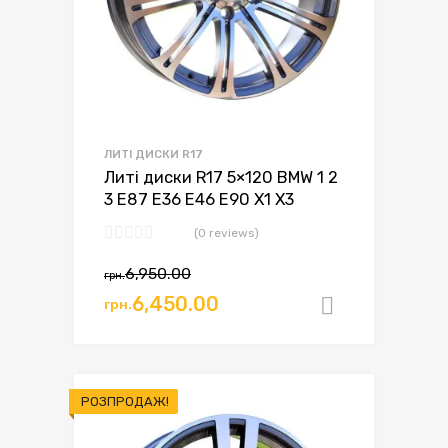
ЛИТІ ДИСКИ R17
Литі диски R17 5×120 BMW 1 2
3 E87 E36 E46 E90 X1 X3
(0 reviews)
Оригінальна
Поточна
6,950.00
грн.
ціна:
ціна:
6,450.00
грн.
Додати в
грн.6,950.00.
грн.6,450.00.
РОЗПРОДАЖ!