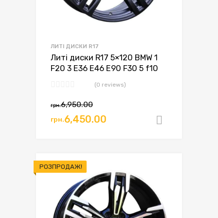
ЛИТІ ДИСКИ R17
Литі диски R17 5×120 BMW 1
F20 3 E36 E46 E90 F30 5 f10
(0 reviews)
Оригінальна
Поточна
6,950.00
грн.
ціна:
ціна:
6,450.00
грн.
Додати в
грн.6,950.00.
грн.6,450.00.
РОЗПРОДАЖ!