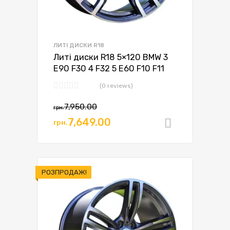
ЛИТІ ДИСКИ R18
Литі диски R18 5×120 BMW 3
E90 F30 4 F32 5 E60 F10 F11
(0 reviews)
Оригінальна
Поточна
7,950.00
грн.
ціна:
ціна:
7,649.00
грн.
Додати в
грн.7,950.00.
грн.7,649.00.
РОЗПРОДАЖ!