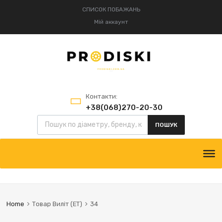
СПИСОК ПОБАЖАНЬ
Мій аккаунт
Контакти:
+38(068)270-20-30
Пошук товарів
+38(095)834-52-75
ПОШУК
Skip
to
content
Home
Товар Виліт (ЕТ)
34