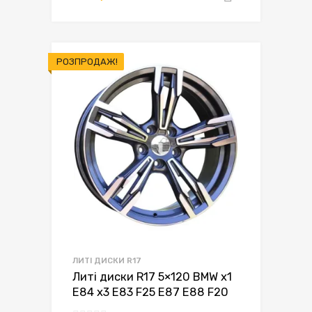
грн.6,950.00.
грн.6,450.00.
РОЗПРОДАЖ!
ЛИТІ ДИСКИ R17
Литі диски R17 5×120 BMW x1
E84 x3 E83 F25 E87 E88 F20