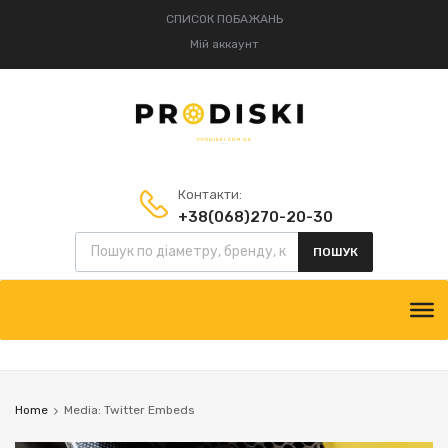
СПИСОК ПОБАЖАНЬ
Мій аккаунт
Контакти:
+38(068)270-20-30
Пошук товарів
+38(095)834-52-75
ПОШУК
Skip
to
content
Home
Media: Twitter Embeds