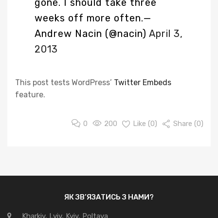
gone. I should take three
weeks off more often.
—
Andrew Nacin (@nacin)
April 3,
2013
This post tests WordPress’
Twitter Embeds
feature.
0
200
Like (
0
)
Share (0)
ЯК ЗВ’ЯЗАТИСЬ З НАМИ?
Kharkiv, Lviv, Kyiv, Poltava