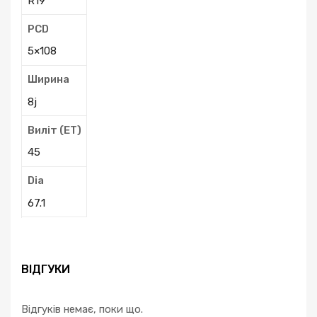
R19
PCD
5×108
Ширина
8j
Виліт (ЕТ)
45
Dia
67.1
ВІДГУКИ
Відгуків немає, поки що.