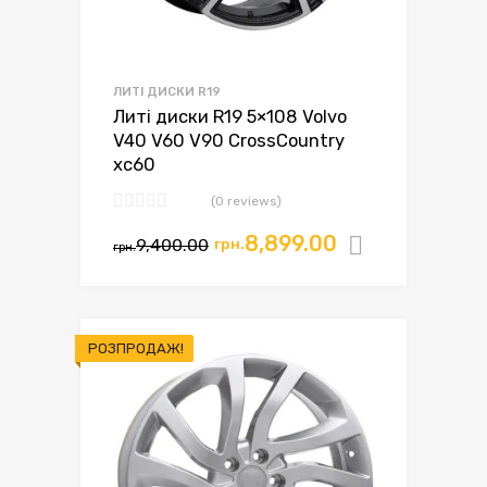
ЛИТІ ДИСКИ R19
Литі диски R19 5×108 Volvo
V40 V60 V90 CrossCountry
xc60
(0 reviews)
8,899.00
9,400.00
грн.
Додати в
грн.
РОЗПРОДАЖ!