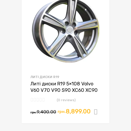
ЛИТІ ДИСКИ R19
Литі диски R19 5×108 Volvo
V60 V70 V90 S90 XC60 XC90
(0 reviews)
8,899.00
9,400.00
грн.
Додати в
грн.