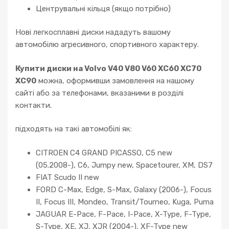
Центрувальні кільця (якщо потрібно)
Нові легкосплавні диски нададуть вашому
автомобілю агресивного, спортивного характеру.
Купити диски на Volvo V40 V80 V60 XC60 XC70
XC90
можна, оформивши замовлення на нашому
сайті або за телефонами, вказаними в розділі
контакти.
підходять на такі автомобілі як:
CITROEN C4 GRAND PICASSO, C5 new
(05.2008-), C6, Jumpy new, Spacetourer, XM, DS7
FIAT Scudo II new
FORD C-Max, Edge, S-Max, Galaxy (2006-), Focus
II, Focus III, Mondeo, Transit/Tourneo, Kuga, Puma
JAGUAR E-Pace, F-Pace, I-Pace, X-Type, F-Type,
S-Type, XE, XJ, XJR (2004-), XF-Type new