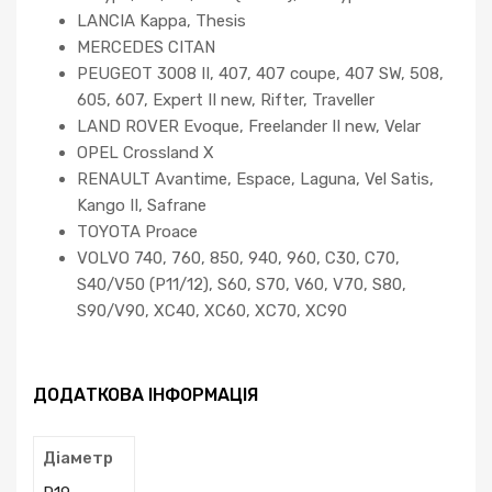
LANCIA Kappa, Thesis
MERCEDES CITAN
PEUGEOT 3008 II, 407, 407 coupe, 407 SW, 508,
605, 607, Expert II new, Rifter, Traveller
LAND ROVER Evoque, Freelander II new, Velar
OPEL Crossland X
RENAULT Avantime, Espace, Laguna, Vel Satis,
Kango II, Safrane
TOYOTA Proace
VOLVO 740, 760, 850, 940, 960, C30, C70,
S40/V50 (P11/12), S60, S70, V60, V70, S80,
S90/V90, XC40, XC60, XC70, XC90
ДОДАТКОВА ІНФОРМАЦІЯ
Діаметр