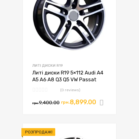
ЛИТІ ДИСКИ R19
Литі диски R19 5×112 Audi A4
A5 A6 A8 Q3 Q5 VW Passat
(0 reviews)
8,899.00
9,400.00
грн.
Додати в
грн.
РОЗПРОДАЖ!