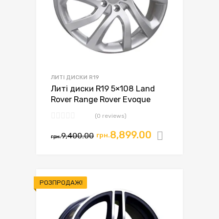
ЛИТІ ДИСКИ R19
Литі диски R19 5×108 Land
Rover Range Rover Evoque
(0 reviews)
8,899.00
9,400.00
грн.
Додати в
грн.
РОЗПРОДАЖ!