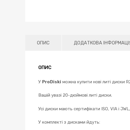
ОПИС
ДОДАТКОВА ІНФОРМАЦІ
ОПИС
У
ProDiski
можна купити нові литі диски R2
Вашій увазі 20-дюймові литі диски.
Усі диски мають сертифікати ISO, VIA і JWL
У комплекті з дисками йдуть: