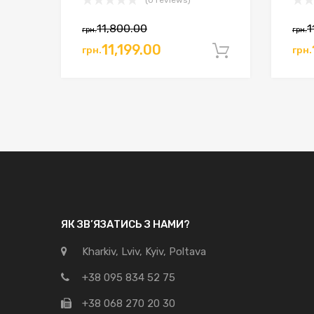
(0 reviews)
11,800.00
1
грн.
грн.
11,199.00
грн.
грн.
Додати в 
ЯК ЗВ’ЯЗАТИСЬ З НАМИ?
Kharkiv, Lviv, Kyiv, Poltava
+38 095 834 52 75
+38 068 270 20 30