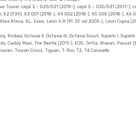
e Tourer, серії 3 – G20/G21 (2019-), серії 5 – G30/G31 (2017-), се
F48, X2 (F39), X3 G01 (2018-), X4 G02 (2018-), X5 G05 (2018-), X6
ltea Ateca, XL, Exeo, Leon II III (1P, 5F od 2005-), Leon Cupra (2
, Kodiaq, Octavia II, Octavia III, Octavia Scout, Superb I, Superb II
addy, Caddy Maxi, The Beetle (2011-), EOS, Jetta, Sharan, Passat 
ouran, Touran Cross, Tiguan, T-Roc T2, T4 Caravelle