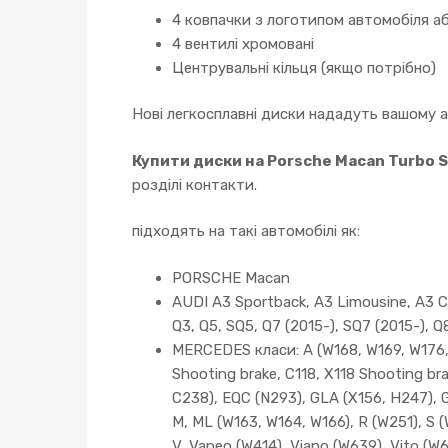
4 ковпачки з логотипом автомобіля аб
4 вентилі хромовані
Центрувальні кільця (якщо потрібно)
Нові легкосплавні диски нададуть вашому 
Купити диски на Porsche Macan Turbo S
розділі контакти.
підходять на такі автомобілі як:
PORSCHE Macan
AUDI A3 Sportback, A3 Limousine, A3 Cab
Q3, Q5, SQ5, Q7 (2015-), SQ7 (2015-), Q
MERCEDES класи: A (W168, W169, W176, 
Shooting brake, C118, X118 Shooting br
C238), EQC (N293), GLA (X156, H247), 
M, ML (W163, W164, W166), R (W251), S 
V, Vaneo (W414), Viano (W639), Vito (W