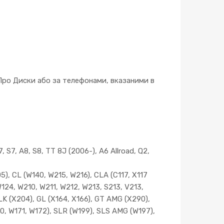
ро Диски або за телефонами, вказаними в
, S7, A8, S8, TT 8J (2006-), A6 Allroad, Q2,
, CL (W140, W215, W216), CLA (C117, X117
W124, W210, W211, W212, W213, S213, V213,
LK (X204), GL (X164, X166), GT AMG (X290),
0, W171, W172), SLR (W199), SLS AMG (W197),