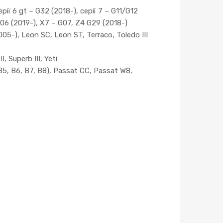
рії 6 gt – G32 (2018-), серії 7 – G11/G12
 G06 (2019-), X7 – G07, Z4 G29 (2018-)
005-), Leon SC, Leon ST, Terraco, Toledo III
, Superb III, Yeti
(B5, B6, B7, B8), Passat CC, Passat W8,