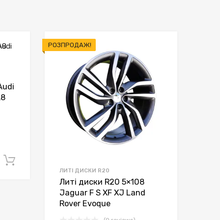
РОЗПРОДАЖ!
Audi
A8
Додати в кошик
ЛИТІ ДИСКИ R20
Литі диски R20 5×108
Jaguar F S XF XJ Land
Rover Evoque