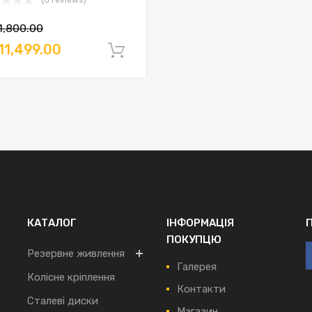
(0 reviews)
1,800.00
11,499.00
кошик
Додати в кошик
КАТАЛОГ
ІНФОРМАЦІЯ
ПОКУПЦЮ
Резервне живлення
Галерея
Колісне кріплення
Контакти
Сталеві диски
Магазин