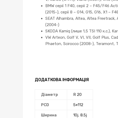
BMW серії 1 F40, серії 2 – F45/F46 Activ
(2015-), серії 8 – G14, G15, G16, X1 – 
SEAT Alhambra, Altea, Altea Freetrack, A
(2004-)
SKODA Kamiq (лише 1,5 TSI 110 к.с.), Karoq
VW Arteon, Golf V, VI, VII, Golf Plus, C
Phaeton, Scirocco (2008-), Teramont, T
ДОДАТКОВА ІНФОРМАЦІЯ
Діаметр
R 20
PCD
5×112
Ширина
10j
,
8.5j