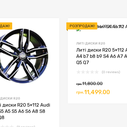
ДАЖ!
РОЗПРОДАЖ!
ЛИТІ ДИСКИ R20
Литі диски R20 5×112 
A4 b7 b8 b9 S4 A6 A7 
Q5 Q7
(0 reviews)
11,800.00
грн.
11,499.00
грн.
 ДИСКИ R20
і диски R20 5×112 Audi
S5 A5 S5 A6 S6 A8 S8
Q8