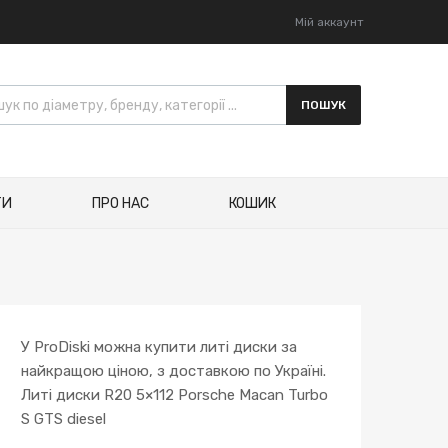
Мій аккаунт
ПОШУК
ТИ
ПРО НАС
КОШИК
У ProDiski можна купити литі диски за
найкращою ціною, з доставкою по Україні.
Литі диски R20 5×112 Porsche Macan Turbo
S GTS diesel