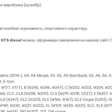
о виробника (на вибір)
автомобілю агресивного, спортивного характеру.
 GTS diesel
можна, оформивши замовлення на нашому сайті П
rio (2014-), A4, A4 Allroad, S4, A5, A5 Sportback, S5, A6, S6, A7
8, E-tron
W177, V177), B (W245, W246, W247), C (W202, W203, W204, W205)
ake), CLC, CLK (W208, W209), CLS (W219, W218, C527), E (W207, 
GLB (X247), GLC (X253), GLE (W166, W167), GLE Coupe (C292), G
(W140, W220, W221, W222), SL (W129, W230, W231), SLC, SLK (W17
638, W639), 190 (w201), 123, 124 coupe