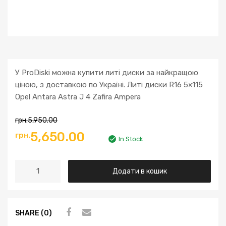
У ProDiski можна купити литі диски за найкращою
ціною, з доставкою по Україні. Литі диски R16 5×115
Opel Antara Astra J 4 Zafira Ampera
грн.
5,950.00
Оригінальна
Поточна
5,650.00
грн.
In Stock
ціна:
ціна:
Литі
Додати в кошик
грн.5,950.00.
грн.5,650.00.
диски
R16
5x115
SHARE (0)
Opel