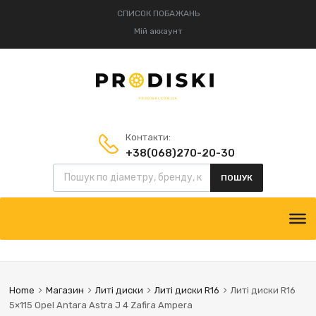
СПИСОК ПОБАЖАНЬ
Мій аккаунт
Контакти:
+38(068)270-20-30
Пошук товарів
+38(095)834-52-75
ПОШУК
Skip
to
content
Home
Магазин
Литі диски
Литі диски R16
Литі диски R16
5×115 Opel Antara Astra J 4 Zafira Ampera