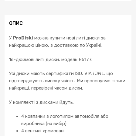
Antara
Astra
J
4
ОПИС
Zafira
Ampera
У
ProDiski
можна купити нові литі диски за
кількість
найкращою ціною, з доставкою по Україні.
16-дюймові литі диски, модель R5177.
Усі диски мають сертифікати ISO, VIA і JWL, що
підтверджують високу якість. Ми пропонуємо тільки
найкращі, перевірені часом диски.
У комплекті з дисками йдуть:
4 ковпачки з логотипом автомобіля або
виробника (на вибір)
4 вентилі хромовані