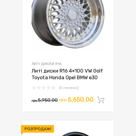
ЛИТІ ДИСКИ R16
Литі диски R16 4×100 VW Golf
Toyota Honda Opel BMW e30
(0 reviews)
Оригінальна
Поточна
5,650.00
5,950.00
грн.
Додати 
грн.
ціна:
ціна:
грн.5,950.00.
грн.5,650.00.
РОЗПРОДАЖ!