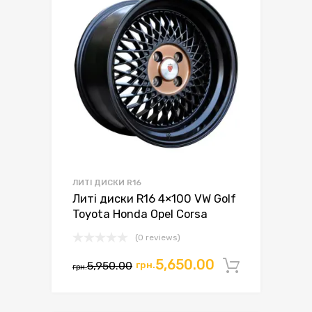
ЛИТІ ДИСКИ R16
Литі диски R16 4×100 VW Golf
Toyota Honda Opel Corsa
(0 reviews)
Оригінальна
Поточна
5,650.00
5,950.00
грн.
Додати 
грн.
ціна:
ціна:
грн.5,950.00.
грн.5,650.00.