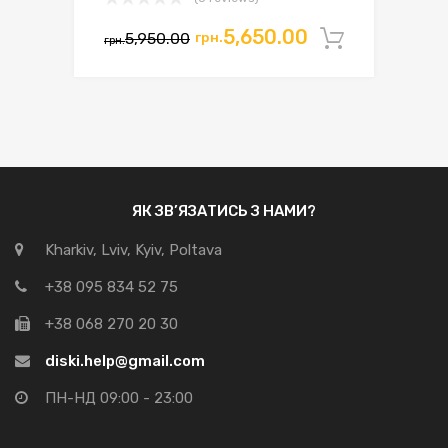
Оригінальна
Поточна
5,650.00
5,950.00
грн.
Додати 
грн.
ціна:
ціна:
грн.5,950.00.
грн.5,650.00.
ЯК ЗВ’ЯЗАТИСЬ З НАМИ?
Kharkiv, Lviv, Kyiv, Poltava
+38 095 834 52 75
+38 068 270 20 30
diski.help@gmail.com
ПН-НД 09:00 - 23:00