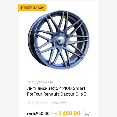
РОЗПРОДАЖ!
ЛИТІ ДИСКИ R16
Литі диски R16 4×100 Smart
ForFour Renault Captur Clio 3
(0 reviews)
Оригінальна
Поточна
5,650.00
5,950.00
грн.
Додати 
грн.