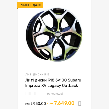
РОЗПРОДАЖ!
ЛИТІ ДИСКИ R18
Литі диски R18 5×100 Subaru
Impreza XV Legacy Outback
(0 reviews)
7,649.00
7,950.00
грн.
Додати в
грн.