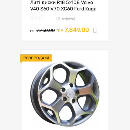
Литі диски R18 5×108 Volvo
V40 S60 V70 XC60 Ford Kuga
(0 reviews)
7,849.00
7,950.00
грн.
Додати в
грн.
РОЗПРОДАЖ!