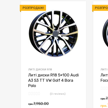
РОЗПРОДАЖ!
РОЗПРО
ЛИТІ ДИСКИ R18
ЛИТІ
Литі диски R18 5×100 Audi
Лит
A3 S3 TT VW Golf 4 Bora
Foc
Polo
(0 reviews)
7
грн.
7,950.00
грн.
грн.