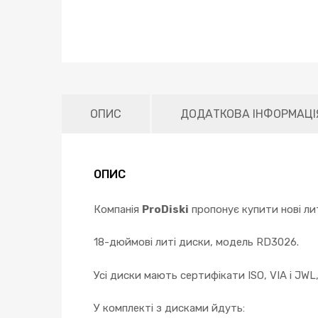
ОПИС
ДОДАТКОВА ІНФОРМАЦІ
ОПИС
Компанія
ProDiski
пропонує купити нові лит
18-дюймові литі диски, модель RD3026.
Усі диски мають сертифікати ISO, VIA і JWL
У комплекті з дисками йдуть: