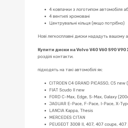
4 ковпачки з логотипом автомобіля аб
4 вентилі хромовані
Центрувальні кільця (якщо потрібно)
Нові легкосплавні диски нададуть вашому 
Купити диски на Volvo V40 V60 S90 V90
розділі контакти.
підходять на такі автомобілі як:
CITROEN C4 GRAND PICASSO, C5 new (0
FIAT Scudo II new
FORD C-Max, Edge, S-Max, Galaxy (2006-
JAGUAR E-Pace, F-Pace, I-Pace, X-Type
LANCIA Kappa, Thesis
MERCEDES CITAN
PEUGEOT 3008 II, 407, 407 coupe, 407 SW