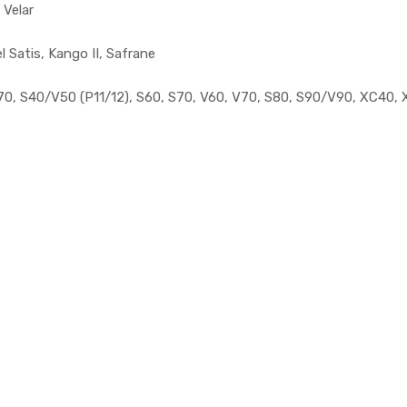
 Velar
Satis, Kango II, Safrane
70, S40/V50 (P11/12), S60, S70, V60, V70, S80, S90/V90, XC40,