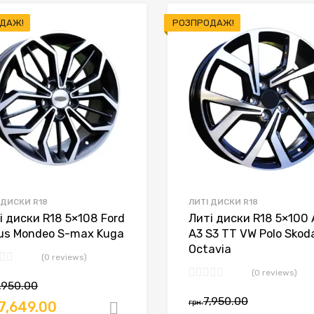
ДАЖ!
РОЗПРОДАЖ!
 ДИСКИ R18
ЛИТІ ДИСКИ R18
і диски R18 5×108 Ford
Литі диски R18 5×100 
us Mondeo S-max Kuga
A3 S3 TT VW Polo Skod
Octavia
(0 reviews)
(0 reviews)
,950.00
7,950.00
грн.
7,649.00
Додати в кошик