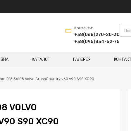
Контакти:
+38(068)270-20-30
+38(095)834-52-75
ОВНА
КАТАЛОГ
ГАЛЕРЕЯ
КОНТАК
ски R18 5×108 Volvo CrossCountry v60 v90 S90 XC90
08 VOLVO
V90 S90 XC90