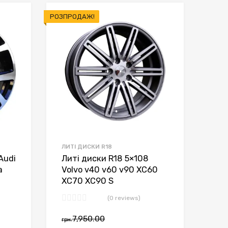
РОЗПРОДАЖ!
ЛИТІ ДИСКИ R18
Audi
Литі диски R18 5×108
a
Volvo v40 v60 v90 XC60
XC70 XC90 S
(0 reviews)
7,950.00
грн.