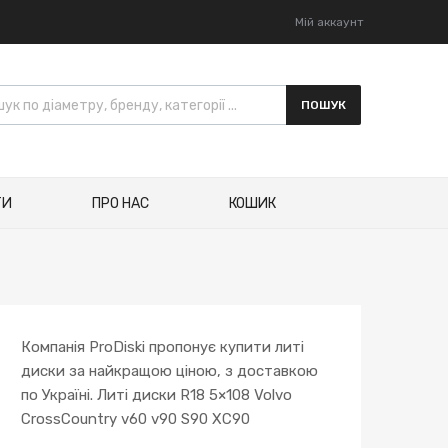
Мій аккаунт
ПОШУК
ТИ
ПРО НАС
КОШИК
Компанія ProDiski пропонує купити литі
диски за найкращою ціною, з доставкою
по Україні. Литі диски R18 5×108 Volvo
CrossCountry v60 v90 S90 XC90