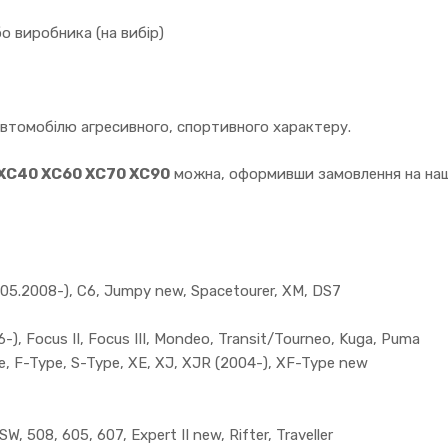
о виробника (на вибір)
автомобілю агресивного, спортивного характеру.
 XC40 XC60 XC70 XC90
можна, оформивши замовлення на наш
5.2008-), C6, Jumpy new, Spacetourer, XM, DS7
), Focus II, Focus III, Mondeo, Transit/Tourneo, Kuga, Puma
, F-Type, S-Type, XE, XJ, XJR (2004-), XF-Type new
, 508, 605, 607, Expert II new, Rifter, Traveller